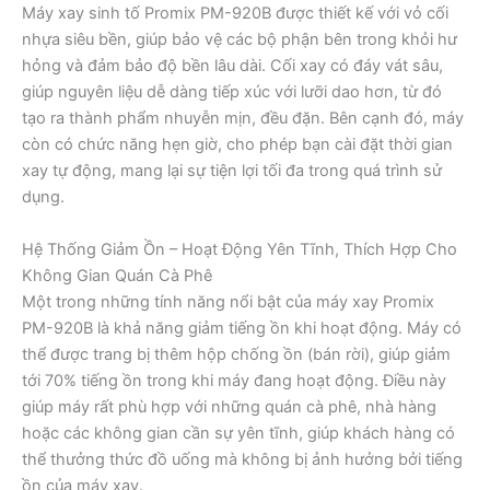
Máy xay sinh tố Promix PM-920B được thiết kế với vỏ cối
nhựa siêu bền, giúp bảo vệ các bộ phận bên trong khỏi hư
hỏng và đảm bảo độ bền lâu dài. Cối xay có đáy vát sâu,
giúp nguyên liệu dễ dàng tiếp xúc với lưỡi dao hơn, từ đó
tạo ra thành phẩm nhuyễn mịn, đều đặn. Bên cạnh đó, máy
còn có chức năng hẹn giờ, cho phép bạn cài đặt thời gian
xay tự động, mang lại sự tiện lợi tối đa trong quá trình sử
dụng.
Hệ Thống Giảm Ồn – Hoạt Động Yên Tĩnh, Thích Hợp Cho
Không Gian Quán Cà Phê
Một trong những tính năng nổi bật của máy xay Promix
PM-920B là khả năng giảm tiếng ồn khi hoạt động. Máy có
thể được trang bị thêm hộp chống ồn (bán rời), giúp giảm
tới 70% tiếng ồn trong khi máy đang hoạt động. Điều này
giúp máy rất phù hợp với những quán cà phê, nhà hàng
hoặc các không gian cần sự yên tĩnh, giúp khách hàng có
thể thưởng thức đồ uống mà không bị ảnh hưởng bởi tiếng
ồn của máy xay.