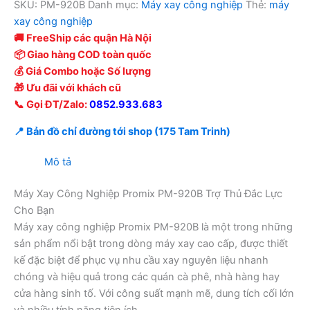
SKU:
PM-920B
Danh mục:
Máy xay công nghiệp
Thẻ:
máy
xay công nghiệp
🚚 FreeShip các quận Hà Nội
📦 Giao hàng COD toàn quốc
💰 Giá Combo hoặc Số lượng
🎁 Ưu đãi với khách cũ
📞 Gọi ĐT/Zalo:
0852.933.683
📍 Bản đồ chỉ đường tới shop (175 Tam Trinh)
Mô tả
Máy Xay Công Nghiệp Promix PM-920B Trợ Thủ Đắc Lực
Cho Bạn
Máy xay công nghiệp Promix PM-920B là một trong những
sản phẩm nổi bật trong dòng máy xay cao cấp, được thiết
kế đặc biệt để phục vụ nhu cầu xay nguyên liệu nhanh
chóng và hiệu quả trong các quán cà phê, nhà hàng hay
cửa hàng sinh tố. Với công suất mạnh mẽ, dung tích cối lớn
và nhiều tính năng tiện ích