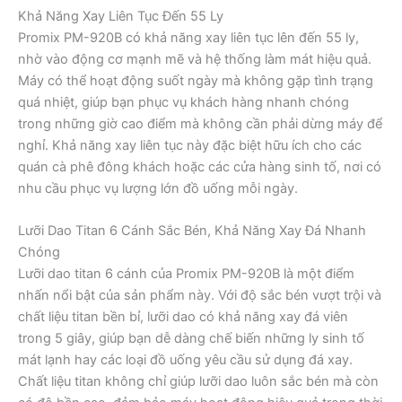
Khả Năng Xay Liên Tục Đến 55 Ly
Promix PM-920B có khả năng xay liên tục lên đến 55 ly,
nhờ vào động cơ mạnh mẽ và hệ thống làm mát hiệu quả.
Máy có thể hoạt động suốt ngày mà không gặp tình trạng
quá nhiệt, giúp bạn phục vụ khách hàng nhanh chóng
trong những giờ cao điểm mà không cần phải dừng máy để
nghỉ. Khả năng xay liên tục này đặc biệt hữu ích cho các
quán cà phê đông khách hoặc các cửa hàng sinh tố, nơi có
nhu cầu phục vụ lượng lớn đồ uống mỗi ngày.
Lưỡi Dao Titan 6 Cánh Sắc Bén, Khả Năng Xay Đá Nhanh
Chóng
Lưỡi dao titan 6 cánh của Promix PM-920B là một điểm
nhấn nổi bật của sản phẩm này. Với độ sắc bén vượt trội và
chất liệu titan bền bỉ, lưỡi dao có khả năng xay đá viên
trong 5 giây, giúp bạn dễ dàng chế biến những ly sinh tố
mát lạnh hay các loại đồ uống yêu cầu sử dụng đá xay.
Chất liệu titan không chỉ giúp lưỡi dao luôn sắc bén mà còn