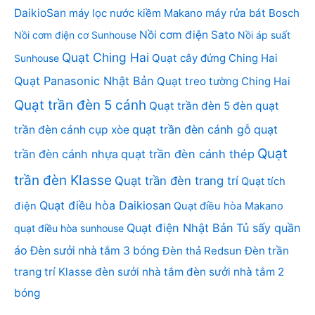
DaikioSan
máy lọc nước kiềm Makano
máy rửa bát Bosch
Nồi cơm điện Sato
Nồi cơm điện cơ Sunhouse
Nồi áp suất
Quạt Ching Hai
Quạt cây đứng Ching Hai
Sunhouse
Quạt Panasonic Nhật Bản
Quạt treo tường Ching Hai
Quạt trần đèn 5 cánh
Quạt trần đèn 5 đèn
quạt
quạt trần đèn cánh gỗ
quạt
trần đèn cánh cụp xòe
Quạt
trần đèn cánh nhựa
quạt trần đèn cánh thép
trần đèn Klasse
Quạt trần đèn trang trí
Quạt tích
Quạt điều hòa Daikiosan
điện
Quạt điều hòa Makano
Quạt điện Nhật Bản
Tủ sấy quần
quạt điều hòa sunhouse
áo
Đèn sưởi nhà tắm 3 bóng
Đèn thả Redsun
Đèn trần
trang trí Klasse
đèn sưởi nhà tắm
đèn sưởi nhà tắm 2
bóng