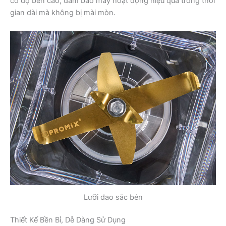
có độ bền cao, đảm bảo máy hoạt động hiệu quả trong thời
gian dài mà không bị mài mòn.
Lưỡi dao sắc bén
Thiết Kế Bền Bỉ, Dễ Dàng Sử Dụng