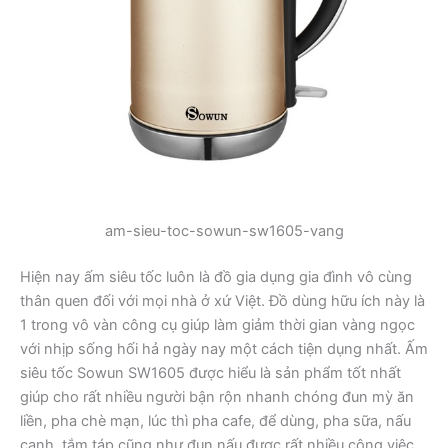
am-sieu-toc-sowun-sw1605-vang
Hiện nay ấm siêu tốc luôn là đồ gia dụng gia đình vô cùng
thân quen đối với mọi nhà ở xứ Việt. Đồ dùng hữu ích này là
1 trong vô vàn công cụ giúp làm giảm thời gian vàng ngọc
với nhịp sống hối hả ngày nay một cách tiện dụng nhất. Ấm
siêu tốc Sowun SW1605 được hiểu là sản phẩm tốt nhất
giúp cho rất nhiều người bận rộn nhanh chóng đun mỳ ăn
liền, pha chè mạn, lúc thì pha cafe, để dùng, pha sữa, nấu
canh, tắm táp cũng như đun nấu được rất nhiều công việc