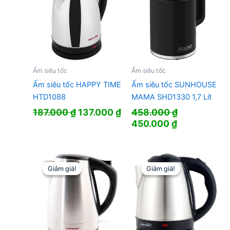
Ấm siêu tốc
Ấm siêu tốc
Ấm siêu tốc HAPPY TIME
Ấm siêu tốc SUNHOUSE
HTD1088
MAMA SHD1330 1,7 Lít
Giá
Giá
187.000
₫
137.000
₫
458.000
₫
gốc
hiện
Giá
Giá
450.000
₫
là:
tại
gốc
hiện
187.000 ₫.
là:
là:
tại
137.000 ₫.
458.000 ₫.
là:
450.000 ₫.
Giảm giá!
Giảm giá!
Giảm giá!
Giảm giá!