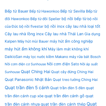
Bếp từ Bauer
Bếp từ Sevilla
Bếp từ Hawonkoo
Bếp từ
bộ nồi bếp từ
đôi Hawonkoo
Bếp từ đôi Spelier
bộ nồi
bộ nồi inox
cây lau nhà loại tốt
của Đức
bộ nồi fivestar
Cây lau nhà lồng inox
Cây lau nhà Thái Lan
Gia dụng
Kalpen
Máy hút mùi Bauer
máy hút ẩm công nghiệp
máy hút ẩm không khí
Máy làm mát không khí
DaikioSan
máy lọc nước kiềm Makano
máy rửa bát Bosch
Nồi cơm điện Sato
Nồi cơm điện cơ Sunhouse
Nồi áp suất
Quạt Ching Hai
Quạt cây đứng Ching Hai
Sunhouse
Quạt Panasonic Nhật Bản
Quạt treo tường Ching Hai
Quạt trần đèn 5 cánh
Quạt trần đèn 5 đèn
quạt
quạt trần đèn cánh gỗ
quạt
trần đèn cánh cụp xòe
Quạt
trần đèn cánh nhựa
quạt trần đèn cánh thép