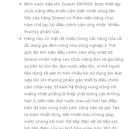
Bình nước siêu tốc Sowun SW1605 được thiết lập
chức năng điều khiển cảm biến nhiệt nóng tân
tiến của hãng Sowun có thâm niên hàng chục
năm chế tạo bộ điều chỉnh cảm ứng nhiệt. Nhiều
thương phẩm của
Hãng này có mặt rất nhiều trong các hàng hóa về
đồ dùng gia đình cũng như công nghiệp ở Thế
giới. Bộ linh kiện điều chỉnh cảm ứng nhiệt độ
Sowun nhằm nâng cao chức năng đun và gia tăng
sự bền bỉ cho ấm đun nước siêu tốc. vì thế người
tiêu dùng sẽ yên trí hơn nhiều lúc sử dụng ấm đun
siêu tốc khi thương phẩm gắn thiết bị điều chỉnh
cảm nhận này. Đi kèm hệ thống nung nóng với
miếng nhiệt phẳng là thép chất lượng cao không
han rỉ, biến việc đun nước mau sôi hơn tạo điều
kiện để bạn xong xuôi sớm công việc tại gia. Tạo
ra mâm nhiệt rộng, dẫn nhiệt mau chóng giúp
nước chóng sôi hơn. Đế tiếp điện rất dễ tiếp xúc
bởi tiếp điểm của nó là lỗ tròn xoay tròn 360 độ,