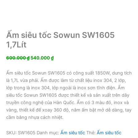
Ấm siêu tốc Sowun SW1605
1,7Lít
Giá
Giá
600.000
₫
540.000
₫
gốc
hiện
là:
tại
Ấm siêu tốc Sowun SW1605 có công suất 1850W, dung tích
600.000 ₫.
là:
là 1,7L vừa phải. Ấm được làm từ chất liệu inox 304, 2 lớp,
540.000 ₫.
lớp trong là inox 304, lớp ngoài là inox sơn tĩnh điện. Ấm
siêu tốc Sowun SW1605 được thiết kế và sản xuất trên dây
truyền công nghệ của Hàn Quốc. Ấm có 3 màu đỏ, inox và
vàng, thiết kế đế xoay 360 độ, nắm ấm bật mở dễ dàng, tay
cầm bằng nhựa cách nhiệt.
SKU:
SW1605
Danh mục:
Ấm siêu tốc
Thẻ:
Ấm siêu tốc