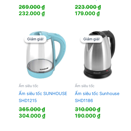
269.000
₫
223.000
₫
Giá
Giá
Giá
Giá
232.000
₫
179.000
₫
gốc
hiện
gốc
hiện
là:
tại
là:
tại
269.000 ₫.
là:
223.000 ₫.
là:
232.000 ₫.
179.000 ₫.
Giảm giá!
Giảm giá!
Giảm giá!
Giảm giá!
Ấm siêu tốc
Ấm siêu tốc
Ấm siêu tốc SUNHOUSE
Ấm siêu tốc Sunhouse
SHD1215
SHD1186
365.000
₫
310.000
₫
Giá
Giá
Giá
Giá
304.000
₫
190.000
₫
gốc
hiện
gốc
hiện
là:
tại
là:
tại