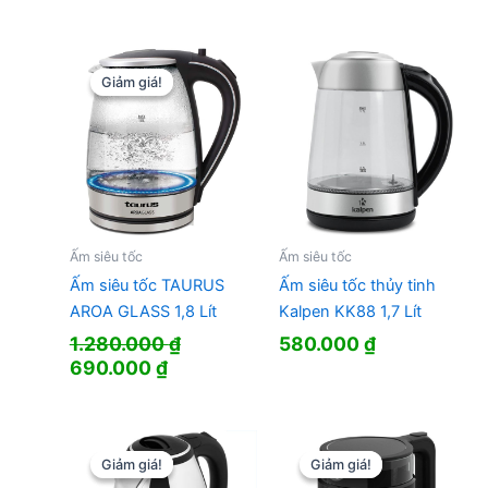
gốc
hiện
gốc
hiện
là:
tại
là:
tại
450.000 ₫.
là:
1.250.000 ₫.
là:
409.000 ₫.
969.000 ₫.
Giảm giá!
Giảm giá!
Ấm siêu tốc
Ấm siêu tốc
Ấm siêu tốc TAURUS
Ấm siêu tốc thủy tinh
AROA GLASS 1,8 Lít
Kalpen KK88 1,7 Lít
1.280.000
₫
580.000
₫
Giá
Giá
690.000
₫
gốc
hiện
là:
tại
1.280.000 ₫.
là:
690.000 ₫.
Giảm giá!
Giảm giá!
Giảm giá!
Giảm giá!