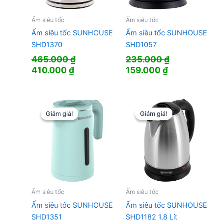
Ấm siêu tốc
Ấm siêu tốc
Ấm siêu tốc SUNHOUSE
Ấm siêu tốc SUNHOUSE
SHD1370
SHD1057
465.000
₫
235.000
₫
Giá
Giá
Giá
Giá
410.000
₫
159.000
₫
gốc
hiện
gốc
hiện
là:
tại
là:
tại
465.000 ₫.
là:
235.000 ₫.
là:
410.000 ₫.
159.000 ₫.
Giảm giá!
Giảm giá!
Giảm giá!
Giảm giá!
Ấm siêu tốc
Ấm siêu tốc
Ấm siêu tốc SUNHOUSE
Ấm siêu tốc SUNHOUSE
SHD1351
SHD1182 1,8 Lít