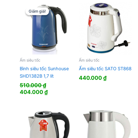
365.000 ₫.
là:
310.000 ₫.
là:
304.000 ₫.
190.000 ₫.
Giảm giá!
Giảm giá!
Ấm siêu tốc
Ấm siêu tốc
Bình siêu tốc Sunhouse
Ấm siêu tốc SATO ST868
SHD1382B 1,7 lít
440.000
₫
510.000
₫
Giá
Giá
404.000
₫
gốc
hiện
là:
tại
510.000 ₫.
là:
404.000 ₫.