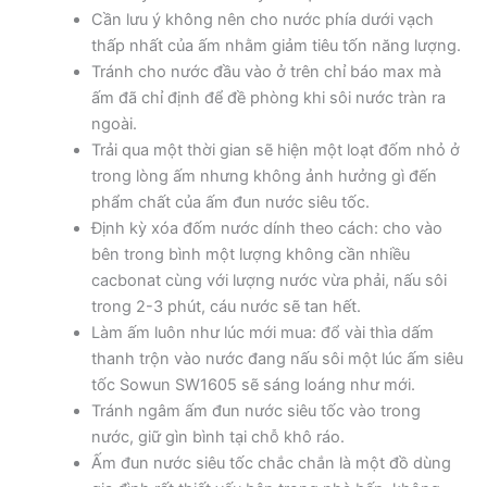
Cần lưu ý không nên cho nước phía dưới vạch
thấp nhất của ấm nhằm giảm tiêu tốn năng lượng.
Tránh cho nước đầu vào ở trên chỉ báo max mà
ấm đã chỉ định để đề phòng khi sôi nước tràn ra
ngoài.
Trải qua một thời gian sẽ hiện một loạt đốm nhỏ ở
trong lòng ấm nhưng không ảnh hưởng gì đến
phẩm chất của ấm đun nước siêu tốc.
Định kỳ xóa đốm nước dính theo cách: cho vào
bên trong bình một lượng không cần nhiều
cacbonat cùng với lượng nước vừa phải, nấu sôi
trong 2-3 phút, cáu nước sẽ tan hết.
Làm ấm luôn như lúc mới mua: đổ vài thìa dấm
thanh trộn vào nước đang nấu sôi một lúc ấm siêu
tốc Sowun SW1605 sẽ sáng loáng như mới.
Tránh ngâm ấm đun nước siêu tốc vào trong
nước, giữ gìn bình tại chỗ khô ráo.
Ấm đun nước siêu tốc chắc chắn là một đồ dùng