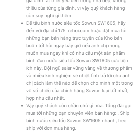
gia đình rất thiết yếu bên trong nhà bếp, không
thiếu của từng gia đình, vì vậy quý khách hàng
còn suy nghĩ gì thêm
Để tậu bình nước siêu tốc Sowun SW1605, hãy
đến với địa chỉ 175 rehoi.com hoặc đặt mua tới
những bạn bán hàng trực tuyến của Kho bán
buôn tốt hời ngay bây giờ nếu anh chị mong
muốn mua ngay khi có nhu cầu một sản phẩm
bình đun nước siêu tốc Sowun SW1605 cực tiện
ích này. Đội ngũ saler vững vàng về thương phẩm
và nhiều kinh nghiệm sẽ nhiệt tình trả lời cho anh
chị cách làm thế nào để chọn cho mình một trong
vô số chiếc của chính hãng Sowun loại tốt nhất,
hợp nhu cầu nhất.
Vậy quý khách còn chần chừ gì nữa. Tổng đài gọi
mua tới những bạn chuyên viên bán hàng: . Ship
bình nước siêu tốc Sowun SW1605 nhanh, free
ship với đơn mua hàng.