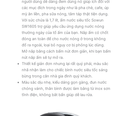
người dùng dễ dàng đem dùng nó giúp ích đối với
các mục đích trong ngày như là pha chè, cafe, úp
mỳ ăn liền, pha sữa nóng, tắm táp thật tiện dụng.
Với sức chứa là 1,7 lít, ấm nước siêu tốc Sowun
SW1605 trợ giúp yêu cầu ứng dụng nước nóng
thường ngày của tổ ấm của bạn. Nắp ấm có chốt
đóng an toàn để cho nước nóng ở trong không
đổ ra ngoài, loại bỏ nguy cơ bị phỏng lúc dùng.
Mở nắp bằng cách bấm nút đơn giản, khi bạn bấm
nút nắp ấm sẽ tự mở ra.
Thiết kế giản đơn nhưng lại rất quý phái, màu sắc
nhã nhặn làm cho chiếc bình nước siêu tốc sáng
bừng trong căn nhà gia đình quý khách.
Màu sắc dịu nhẹ, kiểu dáng gọn gàng, đun nước
chóng vánh, thân bình được làm bằng từ inox sơn
tĩnh điện, không bắt bẩn giúp dễ lau rửa.