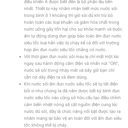
điều khiển Á được biết đến là bộ phận lâu bền
nhất. Thiết bị này nhằm nhận biết mức nước sôi
trong bình ở 1 khoảng thì giờ sôi đủ khi trừ bỏ
hoàn toàn các loại khuẩn và giảm hóa chất trong
nước uống gây tổn hại cho sự khỏe mạnh và buộc
ấm tự động dừng đun giúp bảo toàn ấm đun nước
siêu tốc loại hẳn việc bị cháy kể cả đối với trường
hợp ấm đun nước siêu tốc chẳng có nước.
Với thời gian đun nước sôi mau lẹ chỉ mất một lúc
ngay sau hành động cắm điện và nhấn nút “ON”,
nước sẽ sôi trong nháy mắt và bây giờ bạn chỉ
cần rút dây điện ra và đem dùng.
Khi nước sôi ấm đun nước siêu tốc sẽ tự tắt điện
bởi vì như chúng ta đã nắm được bất kỳ bình đun
nước siêu tốc nào cũng sở hữu cấu tạo điều chỉnh
cảm biến nhiệt nóng sẽ cắt nguồn điện cung lúc
nước đủ sôi, đây là chức năng nổi bật được tạo ra
nhằm mang lại bảo vệ an toàn đối với ấm đun siêu
tốc không thể bị cháy.