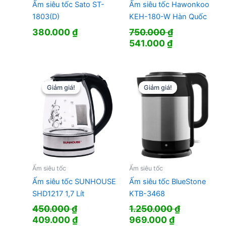
Ấm siêu tốc Sato ST-
Ấm siêu tốc Hawonkoo
1803(D)
KEH-180-W Hàn Quốc
380.000
₫
750.000
₫
Giá
Giá
541.000
₫
gốc
hiện
là:
tại
750.000 ₫.
là:
541.000 ₫.
Giảm giá!
Giảm giá!
Giảm giá!
Giảm giá!
Ấm siêu tốc
Ấm siêu tốc
Ấm siêu tốc SUNHOUSE
Ấm siêu tốc BlueStone
SHD1217 1,7 Lít
KTB-3468
450.000
₫
1.250.000
₫
Giá
Giá
Giá
Giá
409.000
₫
969.000
₫