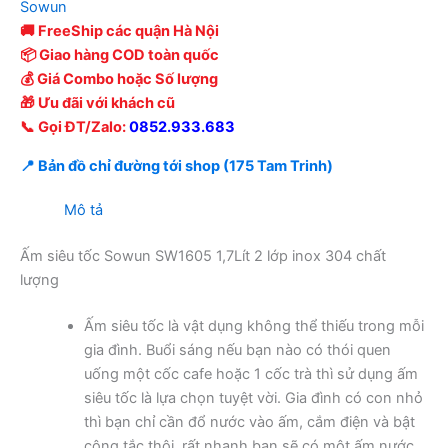
Sowun
🚚 FreeShip các quận Hà Nội
📦 Giao hàng COD toàn quốc
💰 Giá Combo hoặc Số lượng
🎁 Ưu đãi với khách cũ
📞 Gọi ĐT/Zalo:
0852.933.683
📍 Bản đồ chỉ đường tới shop (175 Tam Trinh)
Mô tả
Ấm siêu tốc Sowun SW1605 1,7Lít 2 lớp inox 304 chất
lượng
Ấm siêu tốc là vật dụng không thể thiếu trong mỗi
gia đình. Buổi sáng nếu bạn nào có thói quen
uống một cốc cafe hoặc 1 cốc trà thì sử dụng ấm
siêu tốc là lựa chọn tuyệt vời. Gia đình có con nhỏ
thì bạn chỉ cần đổ nước vào ấm, cắm điện và bật
công tắc thôi, rất nhanh bạn sẽ có một ấm nước