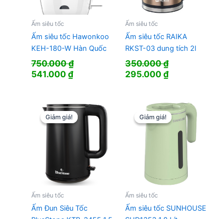
Ấm siêu tốc
Ấm siêu tốc
Ấm siêu tốc Hawonkoo
Ấm siêu tốc RAIKA
KEH-180-W Hàn Quốc
RKST-03 dung tích 2l
750.000
₫
350.000
₫
Giá
Giá
Giá
Giá
541.000
₫
295.000
₫
gốc
hiện
gốc
hiện
là:
tại
là:
tại
750.000 ₫.
là:
350.000 ₫.
là:
541.000 ₫.
295.000 ₫.
Giảm giá!
Giảm giá!
Giảm giá!
Giảm giá!
Ấm siêu tốc
Ấm siêu tốc
Ấm Đun Siêu Tốc
Ấm siêu tốc SUNHOUSE