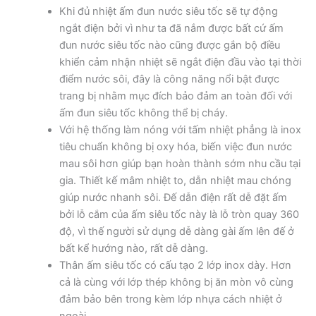
Khi đủ nhiệt ấm đun nước siêu tốc sẽ tự động
ngắt điện bởi vì như ta đã nắm được bất cứ ấm
đun nước siêu tốc nào cũng được gắn bộ điều
khiển cảm nhận nhiệt sẽ ngắt điện đầu vào tại thời
điểm nước sôi, đây là công năng nổi bật được
trang bị nhằm mục đích bảo đảm an toàn đối với
ấm đun siêu tốc không thể bị cháy.
Với hệ thống làm nóng với tấm nhiệt phẳng là inox
tiêu chuẩn không bị oxy hóa, biến việc đun nước
mau sôi hơn giúp bạn hoàn thành sớm nhu cầu tại
gia. Thiết kế mâm nhiệt to, dẫn nhiệt mau chóng
giúp nước nhanh sôi. Đế dẫn điện rất dễ đặt ấm
bởi lỗ cắm của ấm siêu tốc này là lỗ tròn quay 360
độ, vì thế người sử dụng dễ dàng gài ấm lên đế ở
bất kể hướng nào, rất dễ dàng.
Thân ấm siêu tốc có cấu tạo 2 lớp inox dày. Hơn
cả là cùng với lớp thép không bị ăn mòn vô cùng
đảm bảo bên trong kèm lớp nhựa cách nhiệt ở