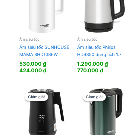
Ấm siêu tốc
Ấm siêu tốc
Ấm siêu tốc SUNHOUSE
Ấm siêu tốc Philips
MAMA SHD1386W
HD9350 dung tích 1.7l
530.000
₫
1.290.000
₫
Giá
Giá
Giá
Giá
424.000
₫
770.000
₫
gốc
hiện
gốc
hiện
là:
tại
là:
tại
530.000 ₫.
là:
1.290.000 ₫.
là:
424.000 ₫.
770.000 ₫.
Giảm giá!
Giảm giá!
Giảm giá!
Giảm giá!