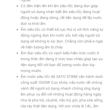
ngoài.
Có đèn hiện lên khi ấm siêu tốc đang đun giúp
người sử dụng nhận biết ấm siêu tốc đang hoạt
động hoặc đang dừng, rất tiện dụng để lấy nước
đun ra khỏi ấm.
Ấm siêu tốc có thiết kế cực thú vị với tính năng tự
động ngừng đun khi nước sôi, bởi vậy người sử
dụng sẽ không lo lúc đun. Chẳng còn phải e ngại
về hiện tượng ấm bị cháy
Âm đun siêu tốc có vạch biểu hiện mức nước ở
trong thân ấm đang ở mức bao nhiêu giúp tạo sự
tiện dụng đối với bạn đổ lượng nước đun tùy
mong muốn.
Ấm nước siêu tốc độ SATO ST886 vận hành dưới
công suất 1500W Cực khỏe, nấu nước rất chóng
vánh để người sử dụng nhanh chóng ứng dụng
ấm phục vụ đối với những hoạt động hàng ngày
như là pha trà, cà phê, nấu mỳ gói, pha sữa uống,
rửa ráy thật tiện dụng. Với sức chứa là 1.8L, ấm