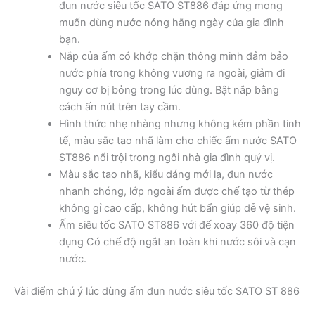
đun nước siêu tốc SATO ST886 đáp ứng mong
muốn dùng nước nóng hằng ngày của gia đình
bạn.
Nắp của ấm có khớp chặn thông minh đảm bảo
nước phía trong không vương ra ngoài, giảm đi
nguy cơ bị bỏng trong lúc dùng. Bật nắp bằng
cách ấn nút trên tay cầm.
Hình thức nhẹ nhàng nhưng không kém phần tinh
tế, màu sắc tao nhã làm cho chiếc ấm nước SATO
ST886 nổi trội trong ngôi nhà gia đình quý vị.
Màu sắc tao nhã, kiểu dáng mới lạ, đun nước
nhanh chóng, lớp ngoài ấm được chế tạo từ thép
không gỉ cao cấp, không hút bẩn giúp dễ vệ sinh.
Ấm siêu tốc SATO ST886 với đế xoay 360 độ tiện
dụng Có chế độ ngắt an toàn khi nước sôi và cạn
nước.
Vài điểm chú ý lúc dùng ấm đun nước siêu tốc SATO ST 886