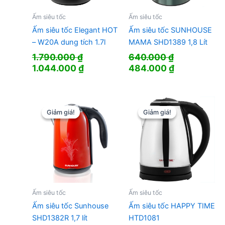
Ấm siêu tốc
Ấm siêu tốc
Ấm siêu tốc Elegant HOT
Ấm siêu tốc SUNHOUSE
– W20A dung tích 1.7l
MAMA SHD1389 1,8 Lít
1.790.000
₫
640.000
₫
Giá
Giá
Giá
Giá
1.044.000
₫
484.000
₫
gốc
hiện
gốc
hiện
là:
tại
là:
tại
1.790.000 ₫.
là:
640.000 ₫.
là:
1.044.000 ₫.
484.000 ₫.
Giảm giá!
Giảm giá!
Giảm giá!
Giảm giá!
Ấm siêu tốc
Ấm siêu tốc
Ấm siêu tốc Sunhouse
Ấm siêu tốc HAPPY TIME
SHD1382R 1,7 lít
HTD1081