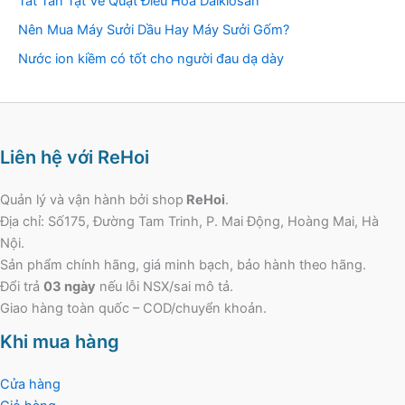
Tất Tần Tật Về Quạt Điều Hòa Daikiosan
Nên Mua Máy Sưởi Dầu Hay Máy Sưởi Gốm?
Nước ion kiềm có tốt cho người đau dạ dày
Liên hệ với ReHoi
Quản lý và vận hành bởi shop
ReHoi
.
Địa chỉ: Số175, Đường Tam Trinh, P. Mai Động, Hoàng Mai, Hà
Nội.
Sản phẩm chính hãng, giá minh bạch, bảo hành theo hãng.
Đổi trả
03 ngày
nếu lỗi NSX/sai mô tả.
Giao hàng toàn quốc – COD/chuyển khoản.
Khi mua hàng
Cửa hàng