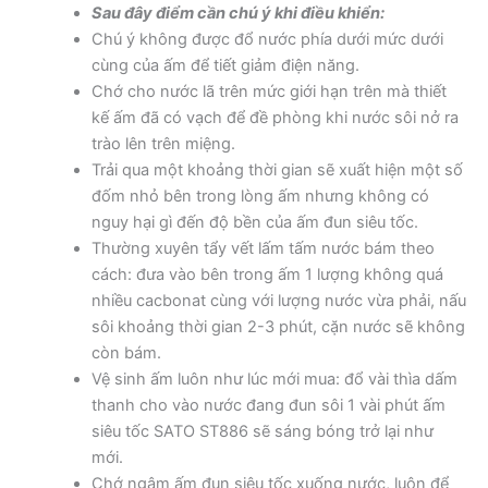
Sau đây điểm cần chú ý khi điều khiển:
Chú ý không được đổ nước phía dưới mức dưới
cùng của ấm để tiết giảm điện năng.
Chớ cho nước lã trên mức giới hạn trên mà thiết
kế ấm đã có vạch để đề phòng khi nước sôi nở ra
trào lên trên miệng.
Trải qua một khoảng thời gian sẽ xuất hiện một số
đốm nhỏ bên trong lòng ấm nhưng không có
nguy hại gì đến độ bền của ấm đun siêu tốc.
Thường xuyên tẩy vết lấm tấm nước bám theo
cách: đưa vào bên trong ấm 1 lượng không quá
nhiều cacbonat cùng với lượng nước vừa phải, nấu
sôi khoảng thời gian 2-3 phút, cặn nước sẽ không
còn bám.
Vệ sinh ấm luôn như lúc mới mua: đổ vài thìa dấm
thanh cho vào nước đang đun sôi 1 vài phút ấm
siêu tốc SATO ST886 sẽ sáng bóng trở lại như
mới.
Chớ ngâm ấm đun siêu tốc xuống nước, luôn để