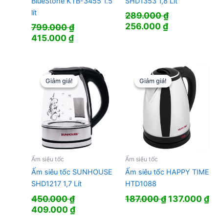
BlueStone KTB-3455 1.5
SHD1353 1,8 Lít
lít
289.000
₫
Giá
Giá
256.000
₫
799.000
₫
gốc
hiện
Giá
Giá
415.000
₫
là:
tại
gốc
hiện
289.000 ₫.
là:
là:
tại
256.000 ₫.
799.000 ₫.
là:
415.000 ₫.
Giảm giá!
Giảm giá!
Giảm giá!
Giảm giá!
Ấm siêu tốc
Ấm siêu tốc
Ấm siêu tốc SUNHOUSE
Ấm siêu tốc HAPPY TIME
SHD1217 1,7 Lít
HTD1088
Giá
Gi
450.000
₫
187.000
₫
137.000
₫
Giá
Giá
gốc
hi
409.000
₫