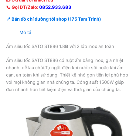
🎁 Ưu đãi với khách cũ
📞 Gọi ĐT/Zalo:
0852.933.683
📍 Bản đồ chỉ đường tới shop (175 Tam Trinh)
Mô tả
Ấm siêu tốc SATO ST886 1.8lit với 2 lớp inox an toàn
Ấm siêu tốc SATO ST886 có ruột ấm bằng inox, gia nhiệt
nhanh, dễ lau chùi.Tự ngắt điện khi nước sôi hoặc khi ấm
cạn, an toàn khi sử dụng. Thiết kế nhỏ gọn tiện lợi phù hợp
với mọi không gian nhà chúng ta. Công suất 1500W giúp
đun nhanh hơn tiết kiệm điện và thời gian của chúng ta.