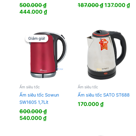
Giá
Gi
500.000
₫
187.000
₫
137.000
₫
Giá
Giá
gốc
hi
444.000
₫
gốc
hiện
là:
tạ
là:
tại
187.000 ₫.
là:
500.000 ₫.
là:
13
444.000 ₫.
Giảm giá!
Giảm giá!
Ấm siêu tốc
Ấm siêu tốc
Ấm siêu tốc Sowun
Ấm siêu tốc SATO ST688
SW1605 1,7Lít
170.000
₫
600.000
₫
Giá
Giá
540.000
₫
gốc
hiện
là:
tại