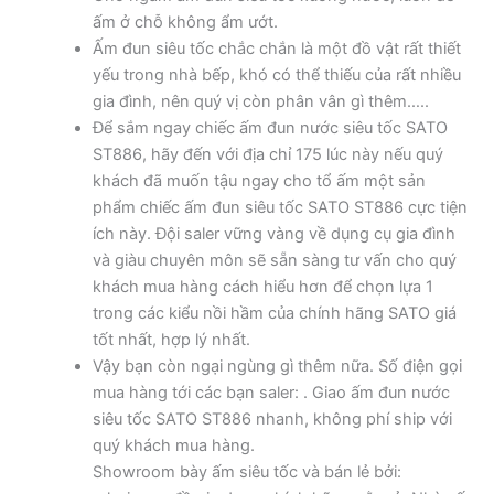
ấm ở chỗ không ẩm ướt.
Ấm đun siêu tốc chắc chắn là một đồ vật rất thiết
yếu trong nhà bếp, khó có thể thiếu của rất nhiều
gia đình, nên quý vị còn phân vân gì thêm…..
Để sắm ngay chiếc ấm đun nước siêu tốc SATO
ST886, hãy đến với địa chỉ 175 lúc này nếu quý
khách đã muốn tậu ngay cho tổ ấm một sản
phẩm chiếc ấm đun siêu tốc SATO ST886 cực tiện
ích này. Đội saler vững vàng về dụng cụ gia đình
và giàu chuyên môn sẽ sẵn sàng tư vấn cho quý
khách mua hàng cách hiểu hơn để chọn lựa 1
trong các kiểu nồi hầm của chính hãng SATO giá
tốt nhất, hợp lý nhất.
Vậy bạn còn ngại ngùng gì thêm nữa. Số điện gọi
mua hàng tới các bạn saler:
.
Giao ấm đun nước
siêu tốc SATO ST886 nhanh, không phí ship với
quý khách mua hàng.
Showroom bày ấm siêu tốc và bán lẻ bởi: