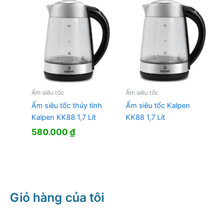
600.000 ₫.
là:
540.000 ₫.
Ấm siêu tốc
Ấm siêu tốc
Ấm siêu tốc thủy tinh
Ấm siêu tốc Kalpen
Kalpen KK88 1,7 Lít
KK88 1,7 Lít
580.000
₫
Giỏ hàng của tôi