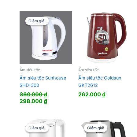
gốc
hiện
là:
tạ
là:
tại
187.000 ₫.
là:
450.000 ₫.
là:
13
409.000 ₫.
Giảm giá!
Giảm giá!
Ấm siêu tốc
Ấm siêu tốc
Ấm siêu tốc Sunhouse
Ấm siêu tốc Goldsun
SHD1300
GKT2612
380.000
₫
262.000
₫
Giá
Giá
298.000
₫
gốc
hiện
là:
tại
380.000 ₫.
là:
298.000 ₫.
Giảm giá!
Giảm giá!
Giảm giá!
Giảm giá!