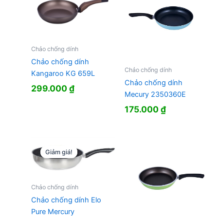
Chảo chống dính
Chảo chống dính
Chảo chống dính
Kangaroo KG 659L
Chảo chống dính
299.000
₫
Mecury 2350360E
175.000
₫
Giảm giá!
Giảm giá!
Chảo chống dính
Chảo chống dính Elo
Pure Mercury