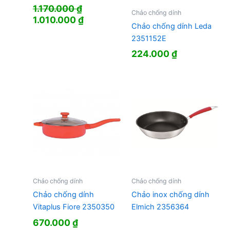
1.170.000
₫
Chảo chống dính
Giá
Giá
1.010.000
₫
Chảo chống dính Leda
gốc
hiện
2351152E
là:
tại
1.170.000 ₫.
là:
224.000
₫
1.010.000 ₫.
Chảo chống dính
Chảo chống dính
Chảo chống dính
Chảo inox chống dính
Vitaplus Fiore 2350350
Elmich 2356364
670.000
₫