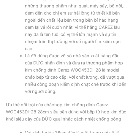
những thương phẩm như: quạt, máy sấy, bộ nồi,…
đem đến cho chị em sự hài lòng từ thiết kế bên
ngoài đến chất liệu bên trong bền bỉ hảo hạng
đem lại vẻ lôi cuốn nhất, vì thế hãng CAREZ lâu
nay đã là tên tuổi có vị thế lớn mạnh và sự tín
nhiệm trên thị trường với số người tìm kiếm cực
cao.
Là đồ dùng được vô số nhà sản xuất hàng đầu
của ĐỨC nhận định và đưa ra thương phẩm hợp
kim chống dính Carez WOC453DI-28 là model
chảo bếp từ cao cấp, với chất lượng, đã vượt qua
nhiều công đoạn kiểm định chặt chẽ trước khi đến
với người dùng.
Ưu thế nổi trội của chảohợp kim chống dính Carez
WOC453DI-28 28cm siêu bền dùng với bếp từ hợp kim đúc
khối siêu dày của ĐỨC quai nhấc cách nhiệt chống bỏng
Với kích thước 28cm đây là một trong chỉ số rất