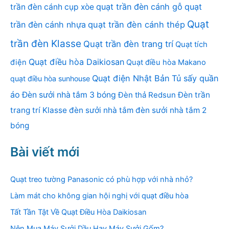
quạt trần đèn cánh gỗ
quạt
trần đèn cánh cụp xòe
Quạt
trần đèn cánh nhựa
quạt trần đèn cánh thép
trần đèn Klasse
Quạt trần đèn trang trí
Quạt tích
Quạt điều hòa Daikiosan
điện
Quạt điều hòa Makano
Quạt điện Nhật Bản
Tủ sấy quần
quạt điều hòa sunhouse
áo
Đèn sưởi nhà tắm 3 bóng
Đèn thả Redsun
Đèn trần
trang trí Klasse
đèn sưởi nhà tắm
đèn sưởi nhà tắm 2
bóng
Bài viết mới
Quạt treo tường Panasonic có phù hợp với nhà nhỏ?
Làm mát cho không gian hội nghị với quạt điều hòa
Tất Tần Tật Về Quạt Điều Hòa Daikiosan
Nên Mua Máy Sưởi Dầu Hay Máy Sưởi Gốm?