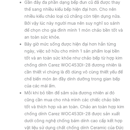
Gần đây đa phần dạng bếp đun cũ đã được thay
thế sang nhiều kiểu bếp hiện đại hơn. Cho nên
nhiều kiểu chảo loại cũ chẳng còn tiện dụng nữa.
Bởi vậy lúc này người mua nên suy nghĩ so sánh
để chọn cho gia đình mình 1 món chảo bền tốt và
an toàn sức khỏe.
Bây giờ mức sống được hiện đại hơn hẳn từng
ngày, việc sở hữu cho mình 1 sản phẩm loại bền
tốt và an toàn sức khỏe như chảo bếp từ hợp kim
chống dính Carez WOC453DI-28 đương nhiên là
cần thiết vì chúng là đồ dùng vô cùng thiết yếu để
chế biến món ăn đầy dinh dưỡng trong gian bếp
của các mái ấm.
Mỗi khi bỏ tiền để sắm sửa đương nhiên ai đó
cũng cần mua cho nhà mình các chiếc chảo bền
tốt và thích hợp và an toàn. Chảo an toàn hợp kim
chống dính Carez WOC453DI-28 được sản xuất
dưới công nghệ chống bám dính cao cấp kết hợp
vật liệu sử dụng chất chống dính Ceramic của Đức