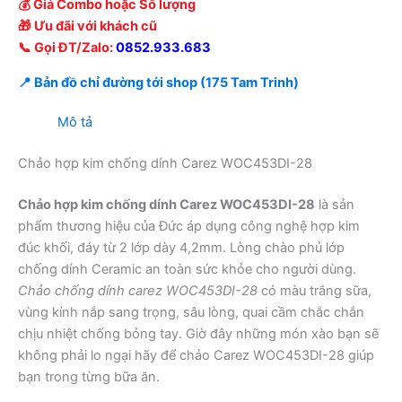
💰 Giá Combo hoặc Số lượng
🎁 Ưu đãi với khách cũ
📞 Gọi ĐT/Zalo:
0852.933.683
📍 Bản đồ chỉ đường tới shop (175 Tam Trinh)
Mô tả
Chảo hợp kim chống dính Carez WOC453DI-28
Chảo hợp kim chống dính Carez WOC453DI-28
là sản
phẩm thương hiệu của Đức áp dụng công nghệ hợp kim
đúc khối, đáy từ 2 lớp dày 4,2mm. Lòng chào phủ lớp
chống dính Ceramic an toàn sức khỏe cho người dùng.
Chảo chống dính carez WOC453DI-28
có màu trắng sữa,
vùng kính nắp sang trọng, sâu lòng, quai cầm chắc chắn
chịu nhiệt chống bỏng tay. Giờ đây những món xào bạn sẽ
không phải lo ngại hãy để chảo Carez WOC453DI-28 giúp
bạn trong từng bữa ăn.