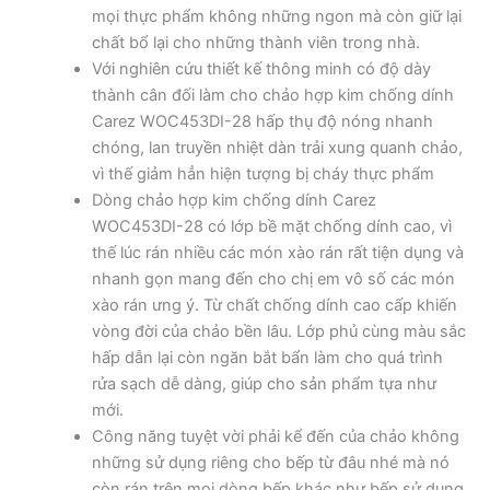
mọi thực phẩm không những ngon mà còn giữ lại
chất bổ lại cho những thành viên trong nhà.
Với nghiên cứu thiết kế thông minh có độ dày
thành cân đối làm cho chảo hợp kim chống dính
Carez WOC453DI-28 hấp thụ độ nóng nhanh
chóng, lan truyền nhiệt dàn trải xung quanh chảo,
vì thế giảm hẳn hiện tượng bị cháy thực phẩm
Dòng chảo hợp kim chống dính Carez
WOC453DI-28 có lớp bề mặt chống dính cao, vì
thế lúc rán nhiều các món xào rán rất tiện dụng và
nhanh gọn mang đến cho chị em vô số các món
xào rán ưng ý. Từ chất chống dính cao cấp khiến
vòng đời của chảo bền lâu. Lớp phủ cùng màu sắc
hấp dẫn lại còn ngăn bắt bẩn làm cho quá trình
rửa sạch dễ dàng, giúp cho sản phẩm tựa như
mới.
Công năng tuyệt vời phải kể đến của chảo không
những sử dụng riêng cho bếp từ đâu nhé mà nó
còn rán trên mọi dòng bếp khác như bếp sử dụng