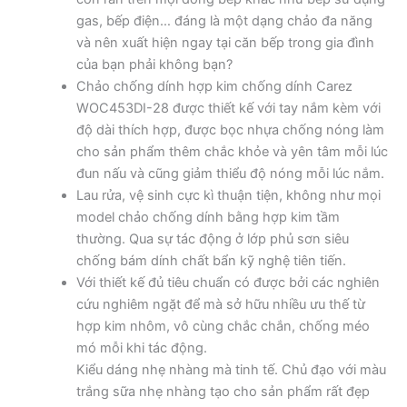
gas, bếp điện… đáng là một dạng chảo đa năng
và nên xuất hiện ngay tại căn bếp trong gia đình
của bạn phải không bạn?
Chảo chống dính hợp kim chống dính Carez
WOC453DI-28 được thiết kế với tay nắm kèm với
độ dài thích hợp, được bọc nhựa chống nóng làm
cho sản phẩm thêm chắc khỏe và yên tâm mỗi lúc
đun nấu và cũng giảm thiểu độ nóng mỗi lúc nắm.
Lau rửa, vệ sinh cực kì thuận tiện, không như mọi
model chảo chống dính bằng hợp kim tầm
thường. Qua sự tác động ở lớp phủ sơn siêu
chống bám dính chất bẩn kỹ nghệ tiên tiến.
Với thiết kế đủ tiêu chuẩn có được bởi các nghiên
cứu nghiêm ngặt để mà sở hữu nhiều ưu thế từ
hợp kim nhôm, vô cùng chắc chắn, chống méo
mó mỗi khi tác động.
Kiểu dáng nhẹ nhàng mà tinh tế. Chủ đạo với màu
trắng sữa nhẹ nhàng tạo cho sản phẩm rất đẹp