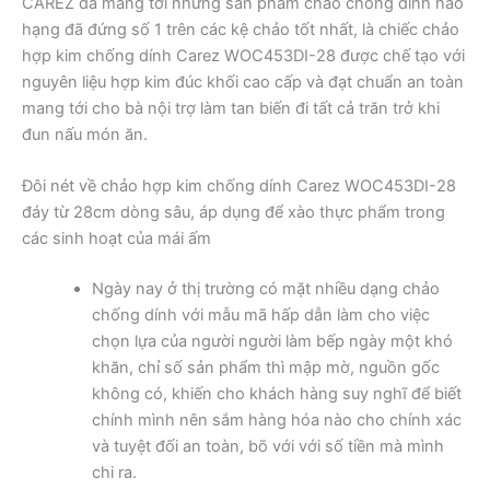
CAREZ đã mang tới những sản phẩm chảo chống dính hảo
hạng đã đứng số 1 trên các kệ chảo tốt nhất, là chiếc chảo
hợp kim chống dính Carez WOC453DI-28 được chế tạo với
nguyên liệu hợp kim đúc khối cao cấp và đạt chuẩn an toàn
mang tới cho bà nội trợ làm tan biến đi tất cả trăn trở khi
đun nấu món ăn.
Đôi nét về chảo hợp kim chống dính Carez WOC453DI-28
đáy từ 28cm dòng sâu, áp dụng để xào thực phẩm trong
các sinh hoạt của mái ấm
Ngày nay ở thị trường có mặt nhiều dạng chảo
chống dính với mẫu mã hấp dẫn làm cho việc
chọn lựa của người người làm bếp ngày một khó
khăn, chỉ số sản phẩm thì mập mờ, nguồn gốc
không có, khiến cho khách hàng suy nghĩ để biết
chính mình nên sắm hàng hóa nào cho chính xác
và tuyệt đối an toàn, bõ với với số tiền mà mình
chi ra.