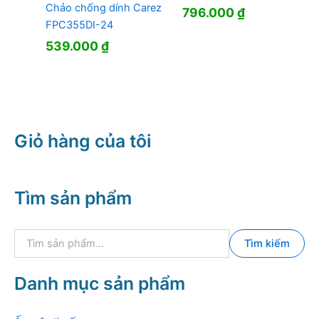
Chảo chống dính Carez
796.000
₫
FPC355DI-24
539.000
₫
Giỏ hàng của tôi
Tìm sản phẩm
T
Tìm kiếm
ì
m
k
Danh mục sản phẩm
i
ế