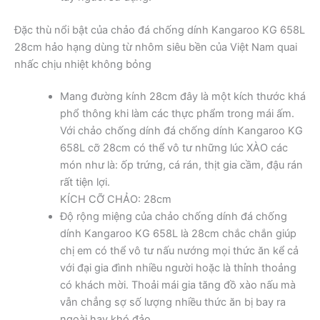
Đặc thù nổi bật của chảo đá chống dính Kangaroo KG 658L
28cm hảo hạng dùng từ nhôm siêu bền của Việt Nam quai
nhấc chịu nhiệt không bỏng
Mang đường kính 28cm đây là một kích thước khá
phổ thông khi làm các thực phẩm trong mái ấm.
Với chảo chống dính đá chống dính Kangaroo KG
658L cỡ 28cm có thể vô tư những lúc XÀO các
món như là: ốp trứng, cá rán, thịt gia cầm, đậu rán
rất tiện lợi.
KÍCH CỠ CHẢO: 28cm
Độ rộng miệng của chảo chống dính đá chống
dính Kangaroo KG 658L là 28cm chắc chắn giúp
chị em có thể vô tư nấu nướng mọi thức ăn kể cả
với đại gia đình nhiều người hoặc là thỉnh thoảng
có khách mời. Thoải mái gia tăng đồ xào nấu mà
vẫn chẳng sợ số lượng nhiều thức ăn bị bay ra
ngoài hay khó đảo.