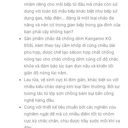
nhằm riêng cho mỗi bếp từ đâu mà chảo còn sử
dụng với toàn bộ mẫu bếp khác biệt như bếp sử
dụng gas, bếp điện… đáng là một loại chảo đa
năng và nên có trong gian bếp trong gia đình của
bạn phải vậy không bạn?
Sản phẩm chảo đá chống dính Kangaroo KG
658L kèm theo tay cầm khớp đi cùng chiều dài
phù hợp, được chế tạo silicon hợp chất chống
nóng tạo cho chảo chống dính củng cố độ chắc
khỏe và đảm bảo lúc bạn đun nấu và khiến tối
giản độ nóng lúc nắm.
Lau rửa, vệ sinh cực kì đơn giản, khác biệt so với
nhiều kiểu chảo dạng kim loại tầm thường. Bởi sự
tương tác từ lớp sơn chống bám bụi bẩn công
nghệ hàng đầu.
Cùng với thiết kế tiêu chuẩn bởi các nghiên cứu
nghiêm ngặt để mà có nhiều điểm tốt từ nhôm
cực kỳ chắc chắn, chịu được trầy xước mỗi khi va
đập.