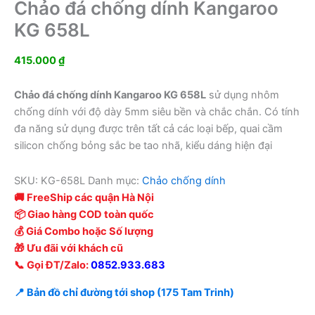
Chảo đá chống dính Kangaroo
KG 658L
415.000
₫
Chảo đá chống dính Kangaroo KG 658L
sử dụng nhôm
chống dính với độ dày 5mm siêu bền và chắc chắn. Có tính
đa năng sử dụng được trên tất cả các loại bếp, quai cầm
silicon chống bỏng sắc be tao nhã, kiểu dáng hiện đại
SKU:
KG-658L
Danh mục:
Chảo chống dính
🚚 FreeShip các quận Hà Nội
📦 Giao hàng COD toàn quốc
💰 Giá Combo hoặc Số lượng
🎁 Ưu đãi với khách cũ
📞 Gọi ĐT/Zalo:
0852.933.683
📍 Bản đồ chỉ đường tới shop (175 Tam Trinh)