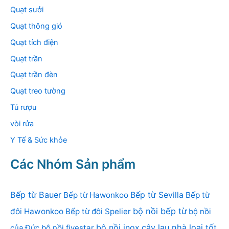
Quạt sưởi
Quạt thông gió
Quạt tích điện
Quạt trần
Quạt trần đèn
Quạt treo tường
Tủ rượu
vòi rửa
Y Tế & Sức khỏe
Các Nhóm Sản phẩm
Bếp từ Bauer
Bếp từ Sevilla
Bếp từ Hawonkoo
Bếp từ
bộ nồi bếp từ
đôi Hawonkoo
Bếp từ đôi Spelier
bộ nồi
bộ nồi inox
cây lau nhà loại tốt
của Đức
bộ nồi fivestar