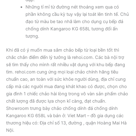
Những tỉ mỉ từ đường nét thoáng xem qua có
phần không cầu kỳ tuy vậy lại toát lên tinh tế. Chủ
đạo từ màu be tao nhã làm cho dụng cụ bếp đá
chống dính Kangaroo KG 658L tương đối ấn
tượng.
Khi đã có ý muốn mua sắm chảo bếp từ loại bền tốt thì
chắc chắn điểm đến lý tưởng là rehoi.com. Các bà nội trợ
sẽ tìm thấy cho mình rất nhiều vật dụng với khu bếp đang
tìm. rehoi.com cung ứng mọi loại chảo chính hãng tiêu
chuẩn cao, an toàn với sức khỏe người dùng, địa chỉ cung
cấp mà các người mua đang khát khao có được, chọn cho
gia đình 1 chiếc chảo hài lòng trong vô vàn sản phẩm chảo
chất lượng đã được lựa chọn kĩ càng, đạt chuẩn.
Showroom trưng bày chảo chống dính đá chống dính
Kangaroo KG 658L và bán ở: Viet Mart – đồ gia dụng các
thương hiệu có: Địa chỉ số 13, đường , quận Hoàng Mai Hà
Nội.