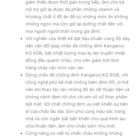
giảm thiểu được thời gian trong bếp, làm cho bà
nội trợ giữ lại được đa phần những vitamin và
khoáng chất ở đồ ăn để có những món ăn không
những ngon mà còn giữ lại dưỡng chất đến với
mọi người người thân trong gia đình.
Với nghiên cứu thiết kế đạt tiêu chuẩn cùng độ dày
dặn cân đối giúp chảo đá chống dính Kangaroo
KG 658L bắt nhiệt lượng mau lẹ, lan truyền nhiệt
đồng đều quanh chảo, cho nên giảm bớt tình
trạng cháy các món xào rán
Dòng chảo đá chống dính Kangaroo KG 658L với
công nghệ phủ bề mặt chống bám dính tốt, vì thế
nên khi thao tác rán những đồ ăn rất thuận tiện và
chóng vánh đem tới cho chị em vô số thực phẩm
bắt mắt. Với chất chống dính ưu việt khiến sự bền
bỉ của chảo lâu dài. Sơn phủ cùng màu sắc trang
nhã và còn ngăn bắt bẩn khiến cho quá trình lau
chùi thuận tiện, làm cho chảo luôn như mới.
Công năng ưu việt từ chiếc chảo không những