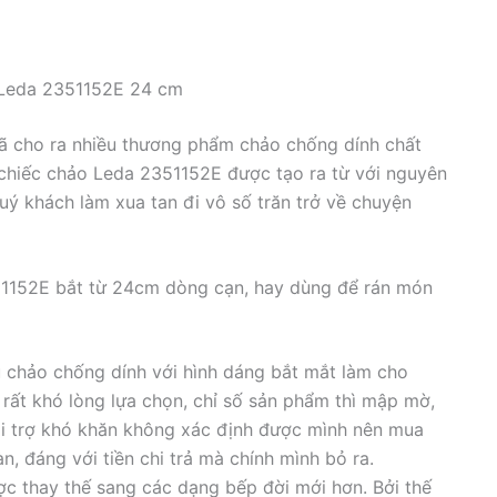
 Leda 2351152E 24 cm
h đã cho ra nhiều thương phẩm chảo chống dính chất
 chiếc chảo Leda 2351152E được tạo ra từ với nguyên
uý khách làm xua tan đi vô số trăn trở về chuyện
152E bắt từ 24cm dòng cạn, hay dùng để rán món
ểu chảo chống dính với hình dáng bắt mắt làm cho
rất khó lòng lựa chọn, chỉ số sản phẩm thì mập mờ,
ội trợ khó khăn không xác định được mình nên mua
n, đáng với tiền chi trả mà chính mình bỏ ra.
c thay thế sang các dạng bếp đời mới hơn. Bởi thế