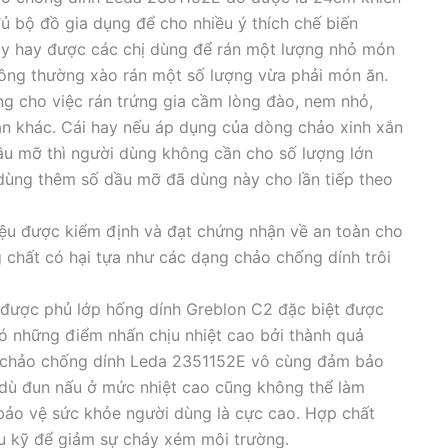
ủ bộ đồ gia dụng để cho nhiều ý thích chế biến
ay hay được các chị dùng để rán một lượng nhỏ món
ông thường xào rán một số lượng vừa phải món ăn.
 cho việc rán trứng gia cầm lòng đào, nem nhỏ,
rán khác. Cái hay nếu áp dụng của dòng chảo xinh xắn
dầu mỡ thì người dùng không cần cho số lượng lớn
dùng thêm số dầu mỡ đã dùng này cho lần tiếp theo
ệu được kiểm định và đạt chứng nhận về an toàn cho
chất có hại tựa như các dạng chảo chống dính trôi
 được phủ lớp hống dính Greblon C2 đặc biệt được
có những điểm nhấn chịu nhiệt cao bởi thành quả
n chảo chống dính Leda 2351152E vô cùng đảm bảo
 dù đun nấu ở mức nhiệt cao cũng không thể làm
 bảo vệ sức khỏe người dùng là cực cao. Hợp chất
u kỹ để giảm sự cháy xém môi trường.