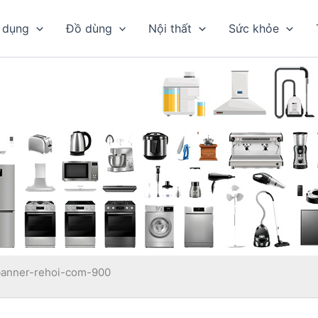
 dụng
Đồ dùng
Nội thất
Sức khỏe
banner-rehoi-com-900