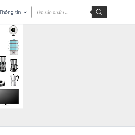
Tìm
Thông tin
kiếm
sản
phẩm