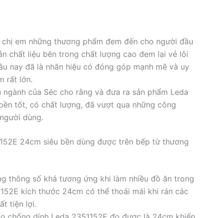
ay chị em những thương phẩm đem đến cho người đầu
n chất liệu bên trong chất lượng cao đem lại vẻ lôi
 lâu nay đã là nhãn hiệu có đóng góp mạnh mẽ và uy
m rất lớn.
u ngành của Séc cho rằng và đưa ra sản phẩm Leda
bền tốt, có chất lượng, đã vượt qua những công
 người dùng.
1152E 24cm siêu bền dùng được trên bếp từ thương
g thông số khá tương ứng khi làm nhiều đồ ăn trong
1152E kích thước 24cm có thể thoải mái khi rán các
t tiện lợi.
hảo chống dính Leda 2351152E đo được là 24cm khiến