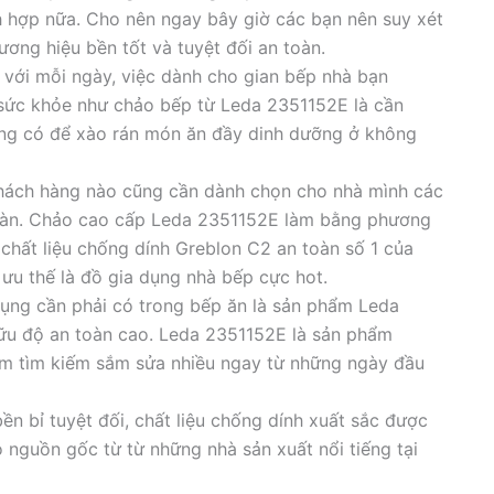
h hợp nữa. Cho nên ngay bây giờ các bạn nên suy xét
ương hiệu bền tốt và tuyệt đối an toàn.
 với mỗi ngày, việc dành cho gian bếp nhà bạn
 sức khỏe như chảo bếp từ Leda 2351152E là cần
đáng có để xào rán món ăn đầy dinh dưỡng ở không
hách hàng nào cũng cần dành chọn cho nhà mình các
 toàn. Chảo cao cấp Leda 2351152E làm bằng phương
chất liệu chống dính Greblon C2 an toàn số 1 của
ưu thế là đồ gia dụng nhà bếp cực hot.
ụng cần phải có trong bếp ăn là sản phẩm Leda
ữu độ an toàn cao. Leda 2351152E là sản phẩm
m tìm kiếm sắm sửa nhiều ngay từ những ngày đầu
ền bỉ tuyệt đối, chất liệu chống dính xuất sắc được
nguồn gốc từ từ những nhà sản xuất nổi tiếng tại