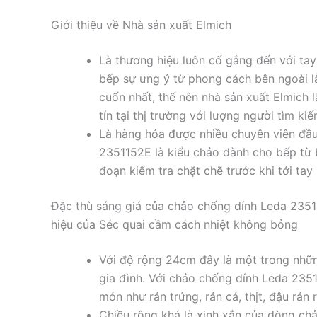
Giới thiệu về Nhà sản xuất Elmich
Là thương hiệu luôn cố gắng đến với t
bếp sự ưng ý từ phong cách bên ngoài lẫ
cuốn nhất, thế nên nhà sản xuất Elmich
tín tại thị trường với lượng người tìm kiế
Là hàng hóa được nhiều chuyên viên đầ
2351152E là kiểu chảo dành cho bếp từ 
đoạn kiểm tra chặt chẽ trước khi tới tay
Đặc thù sáng giá của chảo chống dính Leda 235
hiệu của Séc quai cầm cách nhiệt không bỏng
Với độ rộng 24cm đây là một trong nhữn
gia đình. Với chảo chống dính Leda 235
món như rán trứng, rán cá, thịt, đậu rán rấ
Chiều rộng khá là xinh xắn của dòng c