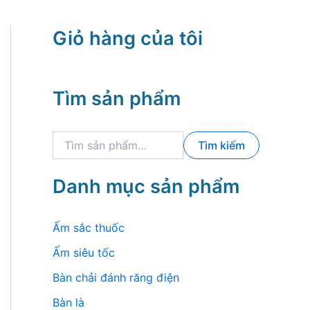
Giỏ hàng của tôi
Tìm sản phẩm
T
Tìm kiếm
ì
m
k
Danh mục sản phẩm
i
ế
m
Ấm sắc thuốc
:
Ấm siêu tốc
Bàn chải đánh răng điện
Bàn là