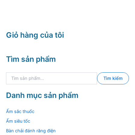
Giỏ hàng của tôi
Tìm sản phẩm
T
Tìm kiếm
ì
m
k
Danh mục sản phẩm
i
ế
m
Ấm sắc thuốc
:
Ấm siêu tốc
Bàn chải đánh răng điện