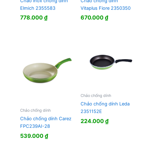
Chảo inox chống dính
Chảo chống dính
Elmich 2355583
Vitaplus Fiore 2350350
778.000
₫
670.000
₫
Chảo chống dính
Chảo chống dính Leda
Chảo chống dính
2351152E
Chảo chống dính Carez
224.000
₫
FPC239AI-28
539.000
₫