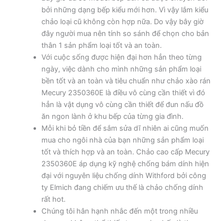
bởi những dạng bếp kiểu mới hơn. Vì vậy lắm kiểu
chảo loại cũ không còn hợp nữa. Do vậy bây giờ
đây người mua nên tính so sánh để chọn cho bản
thân 1 sản phẩm loại tốt và an toàn.
Với cuộc sống được hiện đại hơn hẳn theo từng
ngày, việc dành cho mình những sản phẩm loại
bền tốt và an toàn và tiêu chuẩn như chảo xào rán
Mecury 2350360E là điều vô cùng cần thiết vì đó
hẳn là vật dụng vô cùng cần thiết để đun nấu đồ
ăn ngon lành ở khu bếp của từng gia đình.
Mỗi khi bỏ tiền để sắm sửa dĩ nhiên ai cũng muốn
mua cho ngôi nhà của bạn những sản phẩm loại
tốt và thích hợp và an toàn. Chảo cao cấp Mecury
2350360E áp dụng kỹ nghệ chống bám dính hiện
đại với nguyên liệu chống dính Withford bởi công
ty Elmich đang chiếm ưu thế là chảo chống dính
rất hot.
Chúng tôi hân hạnh nhắc đến một trong nhiều