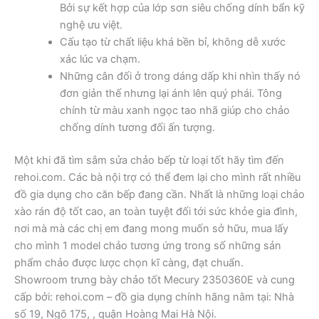
Bởi sự kết hợp của lớp sơn siêu chống dính bẩn kỹ
nghệ ưu việt.
Cấu tạo từ chất liệu khá bền bỉ, không dễ xước
xác lúc va chạm.
Những cân đối ở trong dáng dấp khi nhìn thấy nó
đơn giản thế nhưng lại ánh lên quý phái. Tông
chính từ màu xanh ngọc tao nhã giúp cho chảo
chống dính tương đối ấn tượng.
Một khi đã tìm sắm sửa chảo bếp từ loại tốt hãy tìm đến
rehoi.com. Các bà nội trợ có thể đem lại cho mình rất nhiều
đồ gia dụng cho căn bếp đang cần. Nhất là những loại chảo
xào rán độ tốt cao, an toàn tuyệt đối tới sức khỏe gia đình,
nơi mà mà các chị em đang mong muốn sở hữu, mua lấy
cho mình 1 model chảo tương ứng trong số những sản
phẩm chảo được lược chọn kĩ càng, đạt chuẩn.
Showroom trưng bày chảo tốt Mecury 2350360E và cung
cấp bởi: rehoi.com – đồ gia dụng chính hãng nằm tại: Nhà
số 19, Ngõ 175, , quận Hoàng Mai Hà Nội.