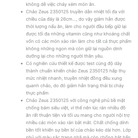
không dễ việc cháy xém món ăn.
Chảo Zeus 2350125 truyền dẫn nhiệt tối đa với
chiều của đáy là 26cm…, do vậy giảm hẳn được
thời lượng nấu ăn, làm cho người đầu bếp giữ lại
được tối đa những vitamin cũng như khoáng chất
vốn có các món xào rán làm cho tất cả thực phẩm
không những ngon mà còn giữ lại nguồn dinh
dưỡng lại cho những người thân yêu.
Có nghiên cứu thiết kế được test cùng độ dày
thành chuẩn khiến chảo Zeus 2350125 hấp thụ
mức nhiệt nhanh, truyền nhiệt đồng đều xung
quanh chảo, do đó giảm hẳn trạng thái bị cháy
thực phẩm
Chảo Zeus 2350125 với công nghệ phủ bề mặt
chống bám siêu việt, vì thế nên lúc rán nhiều đồ
ăn rất thuận tiện và tối ưu mang cho người nội trợ
nhiều các món xào rán bắt mắt. Chất chống dính
bền tốt khiến sự bền bỉ của chảo kéo dài hơn. Lớp
phủ với màu sắc trang nhã mà còn chống bắt bẩn