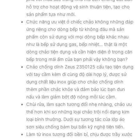
hỗ trợ cho hoạt động vệ sinh thuận tiện, tạo cho
sản phẩm tựa như mới.
Chức năng ưu việt ở chiếc chảo không những đáp
ứng riêng cho dòng bếp từ không đâu mà sản
phẩm còn sử dụng với mọi dòng bếp khác nhau
như là bếp sử dụng gas, bếp nhiệt… thật là một
dòng chảo tiện dụng và cần hiện diện ở trong căn
bếp trong mái ấm của bạn phải vậy không bạn?
Chảo chống dính Zeus 2350125 cấu tạo tiện dụng
với tay cầm kèm đi cùng độ dài hợp lý, được sử
dụng chất liệu inox giúp cho chảo chống dính
thêm phần chắc khỏe và đảm bảo lúc bạn đun
nấu và làm giảm bớt độ nóng mỗi lúc cầm.
Chùi rửa, làm sạch tương đối nhẹ nhàng, chảo ưu
thế hơn khi so những loại chảo trôi nổi dạng kim
loại bình thường. Dưới sự tương tác của lớp áo
sơn siêu chống bám bụi bẩn kỹ nghệ tiên tiến.
Làm từ inox tương đối bền bỉ, chịu được trầy xước