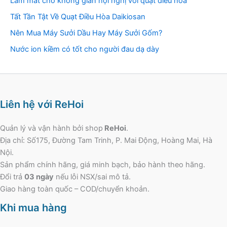
Làm mát cho không gian hội nghị với quạt điều hòa
Tất Tần Tật Về Quạt Điều Hòa Daikiosan
Nên Mua Máy Sưởi Dầu Hay Máy Sưởi Gốm?
Nước ion kiềm có tốt cho người đau dạ dày
Liên hệ với ReHoi
Quản lý và vận hành bởi shop
ReHoi
.
Địa chỉ: Số175, Đường Tam Trinh, P. Mai Động, Hoàng Mai, Hà
Nội.
Sản phẩm chính hãng, giá minh bạch, bảo hành theo hãng.
Đổi trả
03 ngày
nếu lỗi NSX/sai mô tả.
Giao hàng toàn quốc – COD/chuyển khoản.
Khi mua hàng