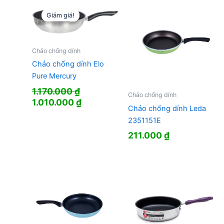
Giảm giá!
Giảm giá!
Chảo chống dính
Chảo chống dính Elo
Pure Mercury
1.170.000
₫
Chảo chống dính
Giá
Giá
1.010.000
₫
Chảo chống dính Leda
gốc
hiện
2351151E
là:
tại
1.170.000 ₫.
là:
211.000
₫
1.010.000 ₫.