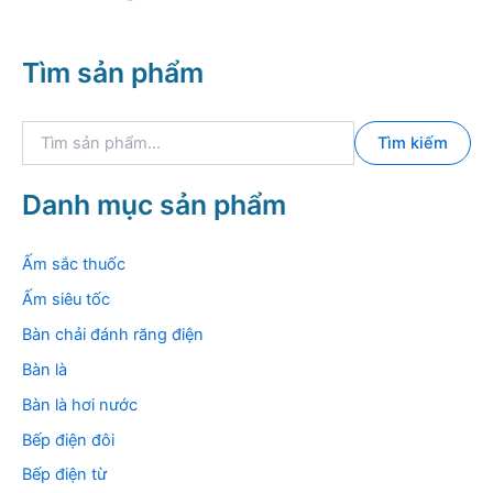
Tìm sản phẩm
T
Tìm kiếm
ì
m
k
Danh mục sản phẩm
i
ế
m
Ấm sắc thuốc
:
Ấm siêu tốc
Bàn chải đánh răng điện
Bàn là
Bàn là hơi nước
Bếp điện đôi
Bếp điện từ