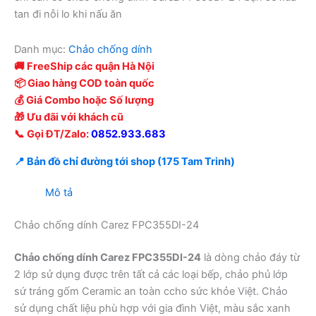
tan đi nỗi lo khi nấu ăn
Danh mục:
Chảo chống dính
🚚 FreeShip các quận Hà Nội
📦 Giao hàng COD toàn quốc
💰 Giá Combo hoặc Số lượng
🎁 Ưu đãi với khách cũ
📞 Gọi ĐT/Zalo:
0852.933.683
📍 Bản đồ chỉ đường tới shop (175 Tam Trinh)
Mô tả
Chảo chống dính Carez FPC355DI-24
Chảo chống dính Carez FPC355DI-24
là dòng chảo đáy từ
2 lớp sử dụng được trên tất cả các loại bếp, chảo phủ lớp
sứ tráng gốm Ceramic an toàn ccho sức khỏe Việt. Chảo
sử dụng chất liệu phù hợp với gia đình Việt, màu sắc xanh