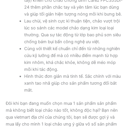
tay) khiến cho chảo chống dính Carez FPC355DI-
24 thêm phần chắc tay và yên tâm lúc bạn dùng
và giúp tối giản hiện tượng nóng mỗi khi bưng bê.
Lau chùi, vệ sinh cực kì thuận tiện, chảo vượt trội
lúc so sánh các model chảo dạng kim loại loại
thường. Qua sự tác động từ lớp bao phủ sơn siêu
chống bám bụi bẩn công nghệ ưu việt.
Cùng với thiết kế chuẩn chỉ đến từ những nghiên
cứu kỹ lưỡng để mà có nhiều điểm mạnh từ hợp
kim nhôm, khá chắc khỏe, không dễ méo móp
mỗi khi tác động.
Hình thức đơn giản mà tinh tế. Sắc chính với màu
xanh tao nhã giúp cho sản phẩm tương đối bắt
mắt.
Đôi khi bạn đang muốn chọn mua 1 sản phẩm sản phẩm
mà không biết loại chảo nào tốt, không độc hại? Bạn nên
qua vietmart địa chỉ của chúng tôi, bạn sẽ được gợi ý và
mua lấy cho mình 1 loại chảo ưng ý giữa vô số sản phẩm