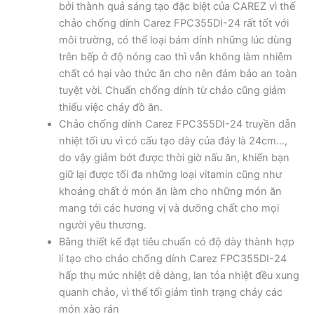
bởi thành quả sáng tạo đặc biệt của CAREZ vì thế
chảo chống dính Carez FPC355DI-24 rất tốt với
môi trường, có thể loại bám dính những lúc dùng
trên bếp ở độ nóng cao thì vẫn không làm nhiễm
chất có hại vào thức ăn cho nên đảm bảo an toàn
tuyệt vời. Chuẩn chống dính từ chảo cũng giảm
thiểu việc cháy đồ ăn.
Chảo chống dính Carez FPC355DI-24 truyền dẫn
nhiệt tối ưu vì có cấu tạo dày của đáy là 24cm…,
do vậy giảm bớt được thời giờ nấu ăn, khiến bạn
giữ lại được tối đa những loại vitamin cũng như
khoáng chất ở món ăn làm cho những món ăn
mang tới các hương vị và dưỡng chất cho mọi
người yêu thương.
Bằng thiết kế đạt tiêu chuẩn có độ dày thành hợp
lí tạo cho chảo chống dính Carez FPC355DI-24
hấp thụ mức nhiệt dễ dàng, lan tỏa nhiệt đều xung
quanh chảo, vì thế tối giảm tình trạng cháy các
món xào rán