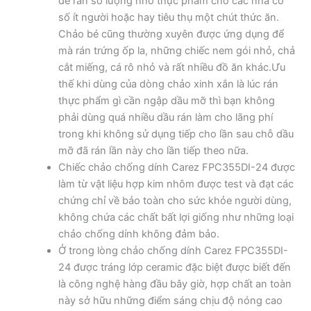
để rán số lượng nhỏ thực phẩm cho các nhà có
số ít người hoặc hay tiêu thụ một chút thức ăn.
Chảo bé cũng thường xuyên được ứng dụng để
mà rán trứng ốp la, những chiếc nem gói nhỏ, chả
cắt miếng, cá rô nhỏ và rất nhiều đồ ăn khác.Ưu
thế khi dùng của dòng chảo xinh xắn là lúc rán
thực phẩm gì cần ngập dầu mỡ thì bạn không
phải dùng quá nhiều dầu rán làm cho lãng phí
trong khi không sử dụng tiếp cho lần sau chỗ dầu
mỡ đã rán lần này cho lần tiếp theo nữa.
Chiếc chảo chống dính Carez FPC355DI-24 được
làm từ vật liệu hợp kim nhôm được test và đạt các
chứng chỉ về bảo toàn cho sức khỏe người dùng,
không chứa các chất bất lợi giống như những loại
chảo chống dính không đảm bảo.
Ở trong lòng chảo chống dính Carez FPC355DI-
24 được tráng lớp ceramic đặc biệt được biết đến
là công nghệ hàng đầu bây giờ, hợp chất an toàn
này sở hữu những điểm sáng chịu độ nóng cao