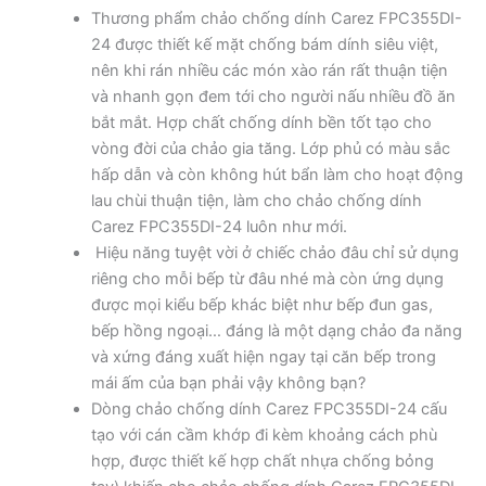
Thương phẩm chảo chống dính Carez FPC355DI-
24 được thiết kế mặt chống bám dính siêu việt,
nên khi rán nhiều các món xào rán rất thuận tiện
và nhanh gọn đem tới cho người nấu nhiều đồ ăn
bắt mắt. Hợp chất chống dính bền tốt tạo cho
vòng đời của chảo gia tăng. Lớp phủ có màu sắc
hấp dẫn và còn không hút bẩn làm cho hoạt động
lau chùi thuận tiện, làm cho chảo chống dính
Carez FPC355DI-24 luôn như mới.
Hiệu năng tuyệt vời ở chiếc chảo đâu chỉ sử dụng
riêng cho mỗi bếp từ đâu nhé mà còn ứng dụng
được mọi kiểu bếp khác biệt như bếp đun gas,
bếp hồng ngoại… đáng là một dạng chảo đa năng
và xứng đáng xuất hiện ngay tại căn bếp trong
mái ấm của bạn phải vậy không bạn?
Dòng chảo chống dính Carez FPC355DI-24 cấu
tạo với cán cầm khớp đi kèm khoảng cách phù
hợp, được thiết kế hợp chất nhựa chống bỏng