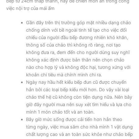
bếp từ 24cm thấp thành, hay để chiên món ăn trong công
việc nội trợ của mái ấm
Gần đây trên thị trường góp mặt nhiều dạng chảo
chống dính với bề ngoài tinh tế tạo cho việc đối
chiếu của người đầu bếp đương nhiên khó khăn,
thông số của chảo thì không rõ ràng, nơi tạo
không đưa ra, đem đến cho người dùng suy nghĩ
không xác định được bản thân nên chọn chảo
nào cho hợp lý và không độc hại, tương xứng với
khoản chi tiêu mà chính mình chi ra.
Ngày nay hầu hết kiểu bếp đun cũ được chuyển
hẳn bởi các loại bếp kiểu mới hơn. Do vậy vài loại
chảo thế hệ cũ không còn tiện dụng nữa. Nên bây
giờ đây người mua nên suy xét tìm hiểu và lựa cho
mình 1 món chảo tốt và an toàn.
Bây giờ mức sống được cải tiến hơn hẳn theo
từng ngày, việc mua sắm cho nhà mình 1 vật dụng
chất lượng cao và an toàn sức khỏe như chảo bếp