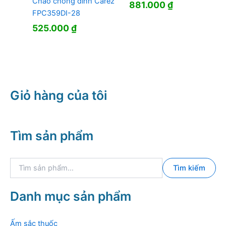
Chảo chống dính Carez
881.000
₫
FPC359DI-28
525.000
₫
Giỏ hàng của tôi
Tìm sản phẩm
T
Tìm kiếm
ì
m
k
Danh mục sản phẩm
i
ế
m
Ấm sắc thuốc