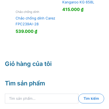
Kangaroo KG 658L
415.000
₫
Chảo chống dính
Chảo chống dính Carez
FPC239AI-28
539.000
₫
Giỏ hàng của tôi
Tìm sản phẩm
T
Tìm kiếm
ì
m