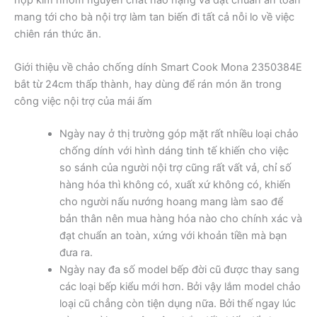
hợp kim nhôm nguyên chất hảo hạng và đạt chuẩn an toàn
mang tới cho bà nội trợ làm tan biến đi tất cả nỗi lo về việc
chiên rán thức ăn.
Giới thiệu về chảo chống dính Smart Cook Mona 2350384E
bắt từ 24cm thấp thành, hay dùng để rán món ăn trong
công việc nội trợ của mái ấm
Ngày nay ở thị trường góp mặt rất nhiều loại chảo
chống dính với hình dáng tinh tế khiến cho việc
so sánh của người nội trợ cũng rất vất vả, chỉ số
hàng hóa thì không có, xuất xứ không có, khiến
cho người nấu nướng hoang mang làm sao để
bản thân nên mua hàng hóa nào cho chính xác và
đạt chuẩn an toàn, xứng với khoản tiền mà bạn
đưa ra.
Ngày nay đa số model bếp đời cũ được thay sang
các loại bếp kiểu mới hơn. Bởi vậy lắm model chảo
loại cũ chẳng còn tiện dụng nữa. Bởi thế ngay lúc