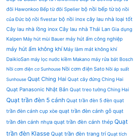
bộ nồi bếp từ
đôi Hawonkoo
Bếp từ đôi Spelier
bộ nồi
bộ nồi inox
cây lau nhà loại tốt
của Đức
bộ nồi fivestar
Cây lau nhà lồng inox
Cây lau nhà Thái Lan
Gia dụng
Kalpen
Máy hút mùi Bauer
máy hút ẩm công nghiệp
máy hút ẩm không khí
Máy làm mát không khí
DaikioSan
máy lọc nước kiềm Makano
máy rửa bát Bosch
Nồi cơm điện Sato
Nồi cơm điện cơ Sunhouse
Nồi áp suất
Quạt Ching Hai
Quạt cây đứng Ching Hai
Sunhouse
Quạt Panasonic Nhật Bản
Quạt treo tường Ching Hai
Quạt trần đèn 5 cánh
Quạt trần đèn 5 đèn
quạt
quạt trần đèn cánh gỗ
quạt
trần đèn cánh cụp xòe
Quạt
trần đèn cánh nhựa
quạt trần đèn cánh thép
trần đèn Klasse
Quạt trần đèn trang trí
Quạt tích