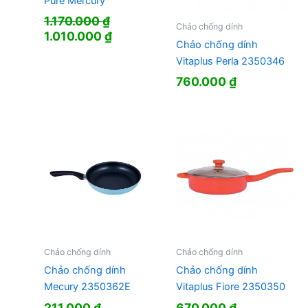
Pure Mercury
1.170.000
₫
Chảo chống dính
Giá
Giá
1.010.000
₫
Chảo chống dính
gốc
hiện
Vitaplus Perla 2350346
là:
tại
1.170.000 ₫.
là:
760.000
₫
1.010.000 ₫.
Chảo chống dính
Chảo chống dính
Chảo chống dính
Chảo chống dính
Mecury 2350362E
Vitaplus Fiore 2350350
211.000
₫
670.000
₫