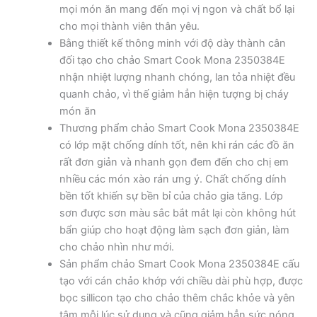
mọi món ăn mang đến mọi vị ngon và chất bổ lại
cho mọi thành viên thân yêu.
Bằng thiết kế thông minh với độ dày thành cân
đối tạo cho chảo Smart Cook Mona 2350384E
nhận nhiệt lượng nhanh chóng, lan tỏa nhiệt đều
quanh chảo, vì thế giảm hẳn hiện tượng bị cháy
món ăn
Thương phẩm chảo Smart Cook Mona 2350384E
có lớp mặt chống dính tốt, nên khi rán các đồ ăn
rất đơn giản và nhanh gọn đem đến cho chị em
nhiều các món xào rán ưng ý. Chất chống dính
bền tốt khiến sự bền bỉ của chảo gia tăng. Lớp
sơn được sơn màu sắc bắt mắt lại còn không hút
bẩn giúp cho hoạt động làm sạch đơn giản, làm
cho chảo nhìn như mới.
Sản phẩm chảo Smart Cook Mona 2350384E cấu
tạo với cán chảo khớp với chiều dài phù hợp, được
bọc sillicon tạo cho chảo thêm chắc khỏe và yên
tâm mỗi lúc sử dụng và cũng giảm hẳn sức nóng