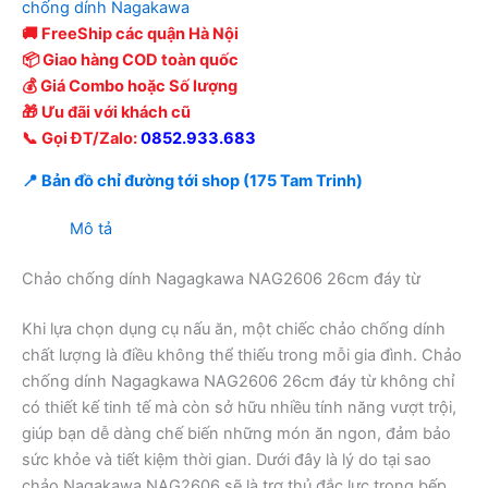
chống dính Nagakawa
🚚 FreeShip các quận Hà Nội
📦 Giao hàng COD toàn quốc
💰 Giá Combo hoặc Số lượng
🎁 Ưu đãi với khách cũ
📞 Gọi ĐT/Zalo:
0852.933.683
📍 Bản đồ chỉ đường tới shop (175 Tam Trinh)
Mô tả
Chảo chống dính Nagagkawa NAG2606 26cm đáy từ
Khi lựa chọn dụng cụ nấu ăn, một chiếc chảo chống dính
chất lượng là điều không thể thiếu trong mỗi gia đình. Chảo
chống dính Nagagkawa NAG2606 26cm đáy từ không chỉ
có thiết kế tinh tế mà còn sở hữu nhiều tính năng vượt trội,
giúp bạn dễ dàng chế biến những món ăn ngon, đảm bảo
sức khỏe và tiết kiệm thời gian. Dưới đây là lý do tại sao
chảo Nagakawa NAG2606 sẽ là trợ thủ đắc lực trong bếp