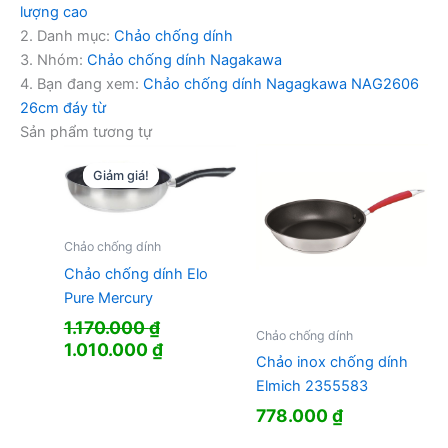
lượng cao
2. Danh mục:
Chảo chống dính
3. Nhóm:
Chảo chống dính Nagakawa
4. Bạn đang xem:
Chảo chống dính Nagagkawa NAG2606
26cm đáy từ
Sản phẩm tương tự
Giảm giá!
Giảm giá!
Chảo chống dính
Chảo chống dính Elo
Pure Mercury
1.170.000
₫
Chảo chống dính
Giá
Giá
1.010.000
₫
Chảo inox chống dính
gốc
hiện
Elmich 2355583
là:
tại
1.170.000 ₫.
là:
778.000
₫
1.010.000 ₫.