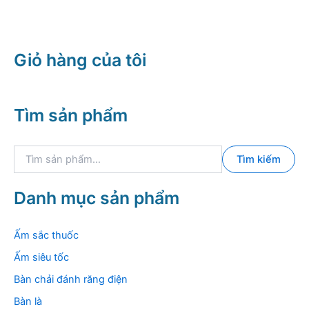
Giỏ hàng của tôi
Tìm sản phẩm
T
Tìm kiếm
ì
m
k
Danh mục sản phẩm
i
ế
m
Ấm sắc thuốc
:
Ấm siêu tốc
Bàn chải đánh răng điện
Bàn là