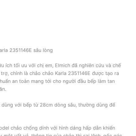
arla 2351146E sâu lòng
 ích tối ưu với chị em, Elmich đã nghiên cứu và chế
 trợ, chính là chảo chảo Karla 2351146E được tạo ra
chuẩn an toàn mang tới cho người đầu bếp làm tan
ăn.
E dùng với bếp từ 28cm dòng sâu, thường dùng để
odel chảo chống dính với hình dáng hấp dẫn khiến
 một vất vả, thông tin của chảo thì sai lệch, gốc gác