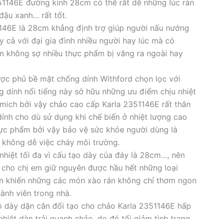
51146E đường kính 28cm có thể rất dễ những lúc rán
đậu xanh… rất tốt.
146E là 28cm khẳng định trợ giúp người nấu nướng
 cả với đại gia đình nhiều người hay lúc mà có
n không sợ nhiều thực phẩm bị văng ra ngoài hay
ợc phủ bề mặt chống dính Withford chọn lọc với
 dính nổi tiếng này sở hữu những ưu điểm chịu nhiệt
lmich bởi vậy chảo cao cấp Karla 2351146E rất thân
ính cho dù sử dụng khi chế biến ở nhiệt lượng cao
hực phẩm bởi vậy bảo vệ sức khỏe người dùng là
g không dễ việc cháy môi trường.
iệt tối đa vì cấu tạo dày của đáy là 28cm…, nên
m cho chị em giữ nguyên được hầu hết những loại
ăn khiến những các món xào rán không chỉ thơm ngon
ành viên trong nhà.
ộ dày dặn cân đối tạo cho chảo Karla 2351146E hấp
nhiệt dàn trải quanh chảo, do đó tối giảm tình trạng