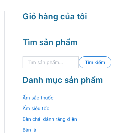
Giỏ hàng của tôi
Tìm sản phẩm
T
Tìm kiếm
ì
m
k
Danh mục sản phẩm
i
ế
m
Ấm sắc thuốc
:
Ấm siêu tốc
Bàn chải đánh răng điện
Bàn là