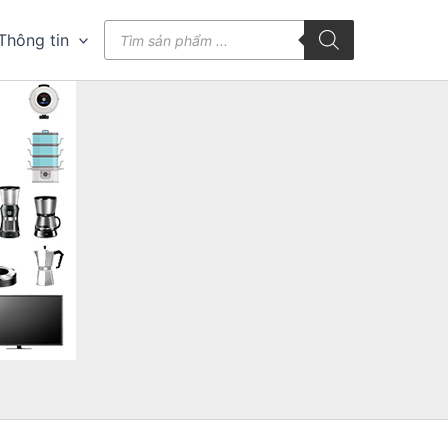
Tìm
Thông tin
kiếm
sản
phẩm