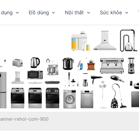
 dụng
Đồ dùng
Nội thất
Sức khỏe
banner-rehoi-com-900