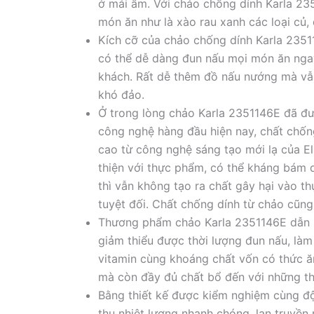
ở mái ấm. Với chảo chống dính Karla 23
món ăn như là xào rau xanh các loại củ, 
Kích cỡ của chảo chống dính Karla 2351
có thể dễ dàng đun nấu mọi món ăn ngay
khách. Rất dễ thêm đồ nấu nướng mà vẫ
khó đảo.
Ở trong lòng chảo Karla 2351146E đã đư
công nghệ hàng đầu hiện nay, chất chống
cao từ công nghệ sáng tạo mới lạ của E
thiện với thực phẩm, có thể kháng bám d
thì vẫn không tạo ra chất gây hại vào t
tuyệt đối. Chất chống dính từ chảo cũn
Thương phẩm chảo Karla 2351146E dẫn nh
giảm thiểu được thời lượng đun nấu, là
vitamin cùng khoáng chất vốn có thức 
mà còn đầy đủ chất bổ đến với những th
Bằng thiết kế được kiểm nghiệm cùng đ
thụ nhiệt lượng nhanh chóng, lan truyền 