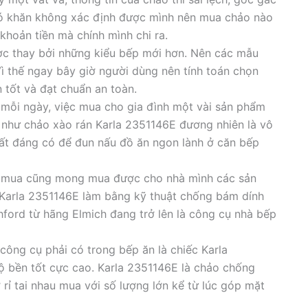
ó khăn không xác định được mình nên mua chảo nào
hoản tiền mà chính mình chi ra.
ợc thay bởi những kiểu bếp mới hơn. Nên các mẫu
ì thế ngay bây giờ người dùng nên tính toán chọn
 tốt và đạt chuẩn an toàn.
 mỗi ngày, việc mua cho gia đình một vài sản phẩm
n như chảo xào rán Karla 2351146E đương nhiên là vô
rất đáng có để đun nấu đồ ăn ngon lành ở căn bếp
i mua cũng mong mua được cho nhà mình các sản
Karla 2351146E làm bằng kỹ thuật chống bám dính
hford từ hãng Elmich đang trở lên là công cụ nhà bếp
 công cụ phải có trong bếp ăn là chiếc Karla
 bền tốt cực cao. Karla 2351146E là chảo chống
 rỉ tai nhau mua với số lượng lớn kể từ lúc góp mặt