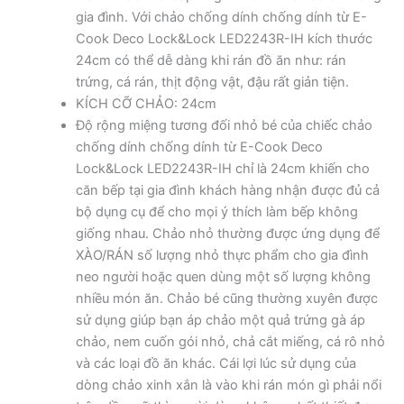
gia đình. Với chảo chống dính chống dính từ E-
Cook Deco Lock&Lock LED2243R-IH kích thước
24cm có thể dễ dàng khi rán đồ ăn như: rán
trứng, cá rán, thịt động vật, đậu rất giản tiện.
KÍCH CỠ CHẢO: 24cm
Độ rộng miệng tương đối nhỏ bé của chiếc chảo
chống dính chống dính từ E-Cook Deco
Lock&Lock LED2243R-IH chỉ là 24cm khiến cho
căn bếp tại gia đình khách hàng nhận được đủ cả
bộ dụng cụ để cho mọi ý thích làm bếp không
giống nhau. Chảo nhỏ thường được ứng dụng để
XÀO/RÁN số lượng nhỏ thực phẩm cho gia đình
neo người hoặc quen dùng một số lượng không
nhiều món ăn. Chảo bé cũng thường xuyên được
sử dụng giúp bạn áp chảo một quả trứng gà áp
chảo, nem cuốn gói nhỏ, chả cắt miếng, cá rô nhỏ
và các loại đồ ăn khác. Cái lợi lúc sử dụng của
dòng chảo xinh xắn là vào khi rán món gì phải nổi