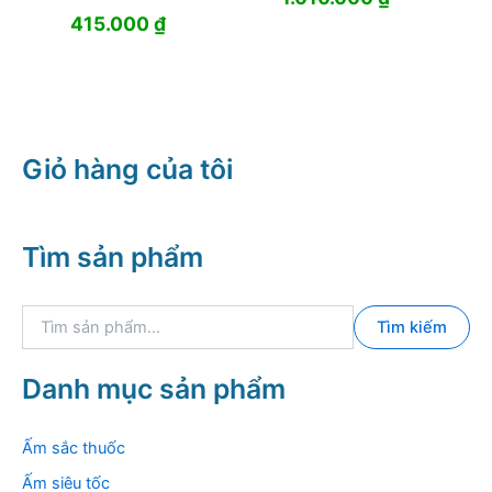
gốc
hiện
415.000
₫
là:
tại
1.170.000 ₫.
là:
1.010.000 
Giỏ hàng của tôi
Tìm sản phẩm
T
Tìm kiếm
ì
m
k
Danh mục sản phẩm
i
ế
m
Ấm sắc thuốc
:
Ấm siêu tốc