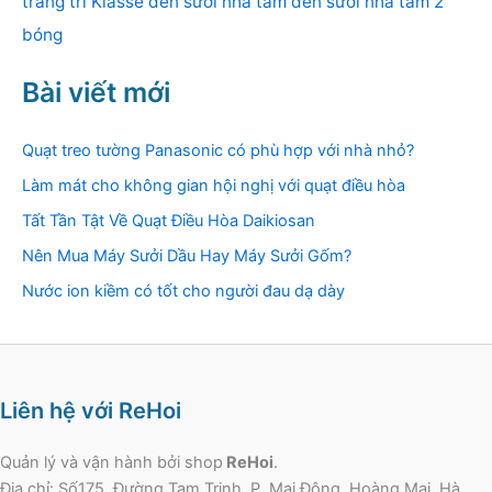
trang trí Klasse
đèn sưởi nhà tắm
đèn sưởi nhà tắm 2
bóng
Bài viết mới
Quạt treo tường Panasonic có phù hợp với nhà nhỏ?
Làm mát cho không gian hội nghị với quạt điều hòa
Tất Tần Tật Về Quạt Điều Hòa Daikiosan
Nên Mua Máy Sưởi Dầu Hay Máy Sưởi Gốm?
Nước ion kiềm có tốt cho người đau dạ dày
Liên hệ với ReHoi
Quản lý và vận hành bởi shop
ReHoi
.
Địa chỉ: Số175, Đường Tam Trinh, P. Mai Động, Hoàng Mai, Hà