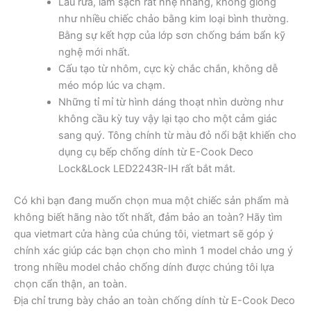
Lau rửa, làm sạch rất nhẹ nhàng, không giống
như nhiều chiếc chảo bằng kim loại bình thường.
Bằng sự kết hợp của lớp sơn chống bám bẩn kỹ
nghệ mới nhất.
Cấu tạo từ nhôm, cực kỳ chắc chắn, không dễ
méo móp lúc va chạm.
Những tỉ mỉ từ hình dáng thoạt nhìn dường như
không cầu kỳ tuy vậy lại tạo cho một cảm giác
sang quý. Tông chính từ màu đỏ nổi bật khiến cho
dụng cụ bếp chống dính từ E-Cook Deco
Lock&Lock LED2243R-IH rất bắt mắt.
Có khi bạn đang muốn chọn mua một chiếc sản phẩm mà
không biết hãng nào tốt nhất, đảm bảo an toàn? Hãy tìm
qua vietmart cửa hàng của chúng tôi, vietmart sẽ góp ý
chính xác giúp các bạn chọn cho mình 1 model chảo ưng ý
trong nhiều model chảo chống dính được chúng tôi lựa
chọn cẩn thận, an toàn.
Địa chỉ trưng bày chảo an toàn chống dính từ E-Cook Deco