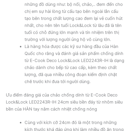
những đồ dùng như: bộ nổi, chảo,.. đem đến cho
chị em sự hài lòng từ cấu tạo bên ngoài lẫn cấu
tạo bên trong chất lượng cao đem lại vẻ cuốn hút
nhất, cho nên tên tuổi Lock&Lock từ lâu đã là tên
tuổi có chỗ đứng lớn mạnh và tín nhiệm trên thị
trường với lượng người ủng hộ vô cùng lớn.
Là hàng hóa được các kỹ sư hàng đầu của Hàn
Quốc cho rằng và đánh giá sản phẩm chống dính
từ E-Cook Deco Lock&Lock LED2243R-IH là dạng
chảo dành cho bếp từ cao cấp, kèm theo chất
lượng, đã qua nhiều công đoạn kiểm định chặt
chẽ trước khi đưa tới người dùng.
Ưu điểm đáng giá của chảo chống dính từ E-Cook Deco
Lock&Lock LED2243R-IH 24cm siêu bền đáy từ nhôm siêu
bền của HÀN tay nắm cách nhiệt chống nóng
Cùng với kích cỡ 24cm đó là một trong những
kích thước khá đáp ứng khi làm nhiều đồ ăn trong