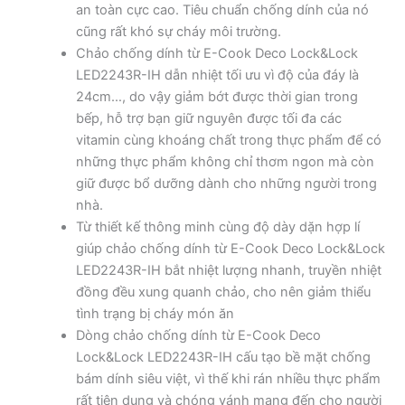
an toàn cực cao. Tiêu chuẩn chống dính của nó
cũng rất khó sự cháy môi trường.
Chảo chống dính từ E-Cook Deco Lock&Lock
LED2243R-IH dẫn nhiệt tối ưu vì độ của đáy là
24cm…, do vậy giảm bớt được thời gian trong
bếp, hỗ trợ bạn giữ nguyên được tối đa các
vitamin cùng khoáng chất trong thực phẩm để có
những thực phẩm không chỉ thơm ngon mà còn
giữ được bổ dưỡng dành cho những người trong
nhà.
Từ thiết kế thông minh cùng độ dày dặn hợp lí
giúp chảo chống dính từ E-Cook Deco Lock&Lock
LED2243R-IH bắt nhiệt lượng nhanh, truyền nhiệt
đồng đều xung quanh chảo, cho nên giảm thiểu
tình trạng bị cháy món ăn
Dòng chảo chống dính từ E-Cook Deco
Lock&Lock LED2243R-IH cấu tạo bề mặt chống
bám dính siêu việt, vì thế khi rán nhiều thực phẩm
rất tiện dụng và chóng vánh mang đến cho người