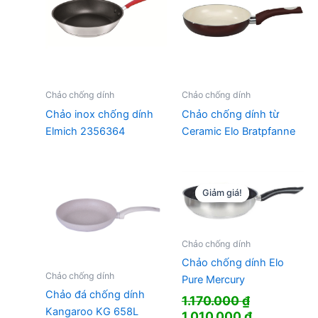
Chảo chống dính
Chảo chống dính
Chảo inox chống dính
Chảo chống dính từ
Elmich 2356364
Ceramic Elo Bratpfanne
Giảm giá!
Giảm giá!
Chảo chống dính
Chảo chống dính Elo
Chảo chống dính
Pure Mercury
Chảo đá chống dính
1.170.000
₫
Kangaroo KG 658L
Giá
Giá
1.010.000
₫