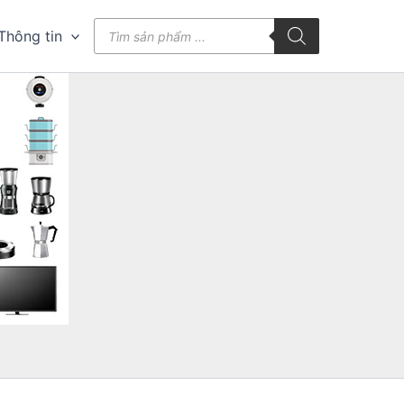
Tìm
Thông tin
kiếm
sản
phẩm