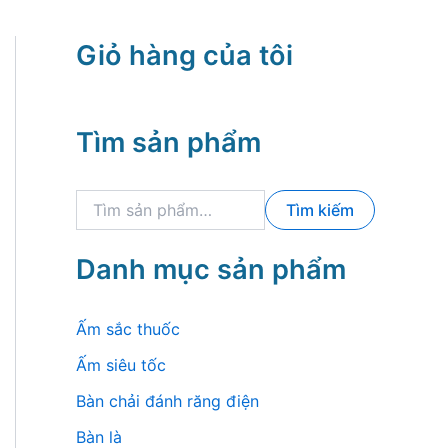
Giỏ hàng của tôi
Tìm sản phẩm
T
Tìm kiếm
ì
m
k
Danh mục sản phẩm
i
ế
m
Ấm sắc thuốc
:
Ấm siêu tốc
Bàn chải đánh răng điện
Bàn là