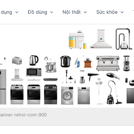
 dụng
Đồ dùng
Nội thất
Sức khỏe
banner-rehoi-com-900