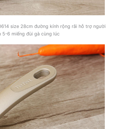
614 size 28cm đường kính rộng rãi hỗ trợ người
n 5-6 miếng đùi gà cùng lúc