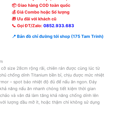
📦 Giao hàng COD toàn quốc
💰 Giá Combo hoặc Số lượng
🎁 Ưu đãi với khách cũ
📞 Gọi ĐT/Zalo:
0852.933.683
📍 Bản đồ chỉ đường tới shop (175 Tam Trinh)
cm
cỡ size 28cm rộng rãi, chiên rán được cùng lúc từ
phủ chống dính Titanium bền bỉ, chịu được mức nhiệt
rmor – spot báo nhiệt độ đủ để nấu ăn ngon. Đáy
 khả năng nấu ăn nhanh chóng tiết kiệm thời gian
 chảo và vân đá làm tăng khả năng chống dính lên
 với lượng dầu mỡ ít, hoặc thậm chí không sử dụng