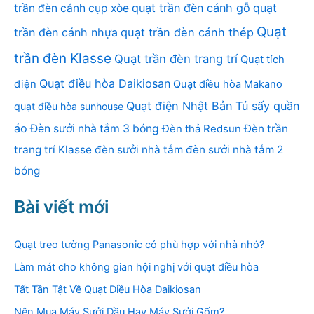
quạt trần đèn cánh gỗ
quạt
trần đèn cánh cụp xòe
Quạt
trần đèn cánh nhựa
quạt trần đèn cánh thép
trần đèn Klasse
Quạt trần đèn trang trí
Quạt tích
Quạt điều hòa Daikiosan
điện
Quạt điều hòa Makano
Quạt điện Nhật Bản
Tủ sấy quần
quạt điều hòa sunhouse
áo
Đèn sưởi nhà tắm 3 bóng
Đèn thả Redsun
Đèn trần
trang trí Klasse
đèn sưởi nhà tắm
đèn sưởi nhà tắm 2
bóng
Bài viết mới
Quạt treo tường Panasonic có phù hợp với nhà nhỏ?
Làm mát cho không gian hội nghị với quạt điều hòa
Tất Tần Tật Về Quạt Điều Hòa Daikiosan
Nên Mua Máy Sưởi Dầu Hay Máy Sưởi Gốm?