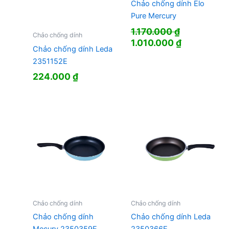
Chảo chống dính Elo
Pure Mercury
1.170.000
₫
Chảo chống dính
Giá
Giá
1.010.000
₫
Chảo chống dính Leda
gốc
hiện
2351152E
là:
tại
1.170.000 ₫.
là:
224.000
₫
1.010.000 
Chảo chống dính
Chảo chống dính
Chảo chống dính
Chảo chống dính Leda