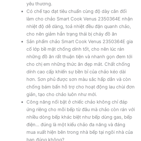
yêu thương.
Có chế tạo đạt tiêu chuẩn cùng độ dày cân đối
làm cho chảo Smart Cook Venus 2350364E nhận
nhiệt độ dễ dàng, toả nhiệt đều đặn quanh chảo,
cho nên giảm hẳn trạng thái bị cháy đồ ăn
Sản phẩm chảo Smart Cook Venus 2350364E gia
cố lớp bề mặt chống dính tốt, cho nên lúc rán
những đồ ăn rất thuận tiện và nhanh gọn đem tới
cho chị em những thức ăn đẹp mắt. Chất chống
dính cao cấp khiến sự bền bỉ của chảo kéo dài
hơn. Sơn phủ được sơn màu sắc hấp dẫn và còn
chống bám bẩn hỗ trợ cho hoạt động lau chùi đơn
giản, tạo cho chảo luôn như mới.
Công năng nổi bật ở chiếc chảo không chỉ đáp
ứng riêng cho mỗi bếp từ đâu mà chảo còn rán với
nhiều dòng bếp khác biệt như bếp dùng gas, bếp
điện… đúng là một kiểu chảo đa năng và đáng
mua xuất hiện bên trong nhà bếp tại ngôi nhà của
bạn đúng không?