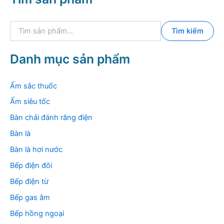
T
Tìm kiếm
ì
m
k
Danh mục sản phẩm
i
ế
m
Ấm sắc thuốc
:
Ấm siêu tốc
Bàn chải đánh răng điện
Bàn là
Bàn là hơi nước
Bếp điện đôi
Bếp điện từ
Bếp gas âm
Bếp hồng ngoại