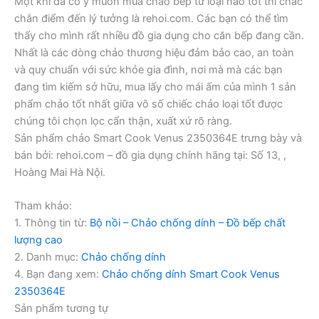
Một khi đã có ý muốn mua chảo bếp từ loại nào tốt thì chắc
chắn điểm đến lý tưởng là rehoi.com. Các bạn có thể tìm
thấy cho mình rất nhiều đồ gia dụng cho căn bếp đang cần.
Nhất là các dòng chảo thương hiệu đảm bảo cao, an toàn
và quy chuẩn với sức khỏe gia đình, nơi mà mà các bạn
đang tìm kiếm sở hữu, mua lấy cho mái ấm của mình 1 sản
phẩm chảo tốt nhất giữa vô số chiếc chảo loại tốt được
chúng tôi chọn lọc cẩn thận, xuất xứ rõ ràng.
Sản phẩm chảo Smart Cook Venus 2350364E trưng bày và
bán bởi: rehoi.com – đồ gia dụng chính hãng tại: Số 13, ,
Hoàng Mai Hà Nội.
Tham khảo:
1. Thông tin từ:
Bộ nồi – Chảo chống dính – Đồ bếp chất
lượng cao
2. Danh mục:
Chảo chống dính
4. Bạn đang xem:
Chảo chống dính Smart Cook Venus
2350364E
Sản phẩm tương tự