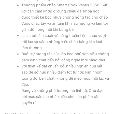
Thương phẩm chảo Smart Cook Venus 2350364E
với cán cầm khớp đi cùng chiều dài khoa học,
được thiết kế bọc nhựa chống nóng tạo cho chảo
được chắc tay và an tâm khi nấu nướng và làm tối
giản độ nóng mỗi khi bưng bê.
Lau chùi, làm sạch vô cùng thuận tiện, chảo vượt
trội lúc so sánh những kiểu chảo bằng kim loại
tầm thường.
Dưới sự tương tác của lớp bao phủ sơn siêu chống
bám dính chất bẩn bởi công nghệ mới hàng đầu.
Với thiết kế đạt chuẩn bởi nhiều nghiên cứu sát
sao để sở hữu nhiều điểm tốt từ hợp kim nhôm,
tương đối bền chặt, không dễ méo móp mỗi lúc va
đập.
Dáng vẻ không phô trương mà tinh tế. Chủ đạo
bởi màu sắc tao nhã khiến cho sản phẩm rất
quyến rũ.