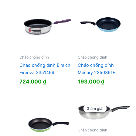
Chảo chống dính
Chảo chống dính
Chảo chống dính Elmich
Chảo chống dính
Firenza 2351499
Mecury 2350361E
724.000
₫
193.000
₫
Giảm giá!
Giảm giá!
Chảo chống dính