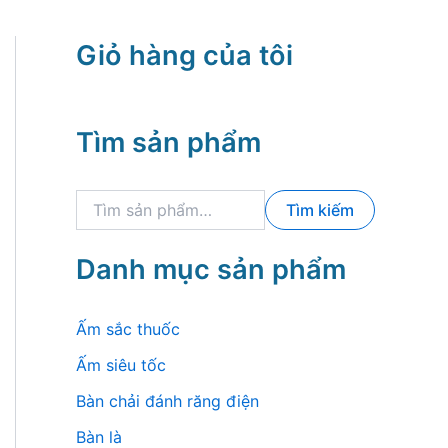
Giỏ hàng của tôi
Tìm sản phẩm
T
Tìm kiếm
ì
m
k
Danh mục sản phẩm
i
ế
m
Ấm sắc thuốc
:
Ấm siêu tốc
Bàn chải đánh răng điện
Bàn là