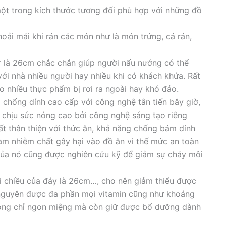
ột trong kích thước tương đối phù hợp với những đồ
hoải mái khi rán các món như là món trứng, cá rán,
r là 26cm chắc chắn giúp người nấu nướng có thể
ới nhà nhiều người hay nhiều khi có khách khứa. Rất
 nhiều thực phẩm bị rơi ra ngoài hay khó đảo.
 chống dính cao cấp với công nghệ tân tiến bây giờ,
chịu sức nóng cao bởi công nghệ sáng tạo riêng
rất thân thiện với thức ăn, khả năng chống bám dính
àm nhiễm chất gây hại vào đồ ăn vì thế mức an toàn
 của nó cũng được nghiên cứu kỹ để giảm sự cháy môi
ởi chiều của đáy là 26cm…, cho nên giảm thiểu được
 nguyên được đa phần mọi vitamin cũng như khoáng
hông chỉ ngon miệng mà còn giữ được bổ dưỡng dành