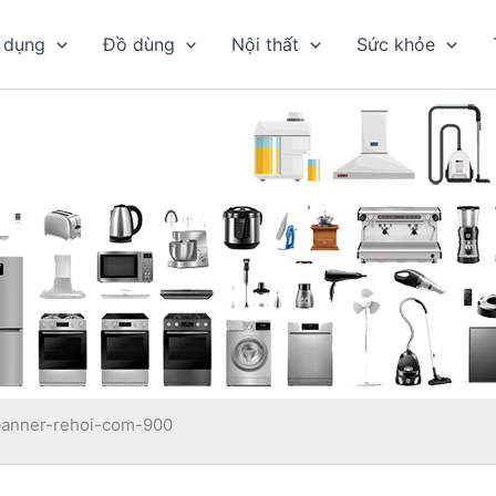
 dụng
Đồ dùng
Nội thất
Sức khỏe
banner-rehoi-com-900