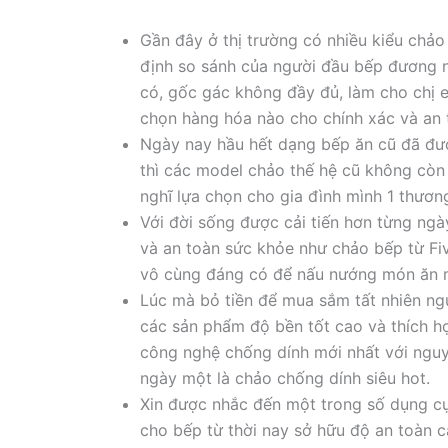
Gần đây ở thị trường có nhiều kiểu chảo
định so sánh của người đầu bếp đương n
có, gốc gác không đầy đủ, làm cho chị
chọn hàng hóa nào cho chính xác và an t
Ngày nay hầu hết dạng bếp ăn cũ đã đư
thì các model chảo thế hệ cũ không còn 
nghĩ lựa chọn cho gia đình mình 1 thươn
Với đời sống được cải tiến hơn từng ngà
và an toàn sức khỏe như chảo bếp từ Five
vô cùng đáng có để nấu nướng món ăn m
Lúc mà bỏ tiền để mua sắm tất nhiên n
các sản phẩm độ bền tốt cao và thích h
công nghệ chống dính mới nhất với nguy
ngày một là chảo chống dính siêu hot.
Xin được nhắc đến một trong số dụng cụ 
cho bếp từ thời nay sở hữu độ an toàn c