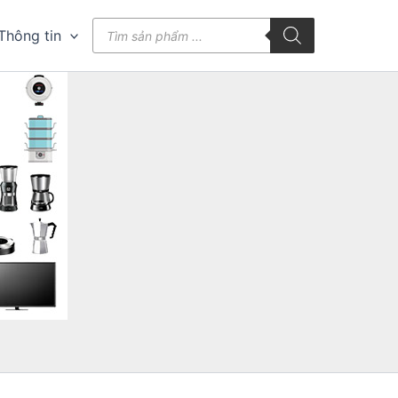
Tìm
Thông tin
kiếm
sản
phẩm