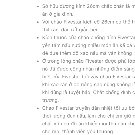
Sở hữu đường kính 26cm chắc chắn là m
ăn ở gia đình.
Với chảo Fivestar kích cỡ 26cm có thể t
thịt rán, đậu rất giản tiện.
Kích thước của chảo chống dính Fivesta
yên tâm nấu nướng nhiều món ăn kể cả v
dễ đưa thêm đồ xào nấu mà vẫn không lo
Ở trong lòng chảo Fivestar được phủ lớp
nó đã được công nhận những điểm sáng 
biệt của Fivestar bởi vậy chảo Fivestar 
khi xào rán ở độ nóng cao cũng không l
khi dùng là tuyệt hảo. Chất chống dính
trường.
Chảo Fivestar truyền dẫn nhiệt tối ưu b
thời lượng đun nấu, làm cho chị em giữ
chất vốn có đồ ăn khiến mọi thức ăn k
cho mọi thành viên yêu thương.