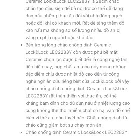
Ceramic Lock&Lock LEC2283Y là 28cm chắc
chắn tạo điều kiện để bà nội trợ có thể dễ dàng
đun nấu những thức ăn đối với nhà đông người
hoặc đôi khi có khách mời. Rất dễ tăng thêm đồ
xào nấu mà không sợ số lượng nhiều đồ ăn bị
văng ra phía ngoài hoặc khó đảo.
Bên trong lòng chảo chống dính Ceramic
Lock&Lock LEC2283Y còn được phủ bề mặt
Ceramic chọn lọc được biết đến là công nghệ tân
tiến hiện nay, hợp chất an toàn này mang những
đặc điểm chịu được nhiệt độ cao đến từ công
nghệ nghiên cứu riêng biệt của Lock&Lock bởi vậy
chảo chống dính chống dính Ceramic Lock&Lock
LEC2283Y rất thân thiện với thức ăn, có thể
kháng bám dính cho dù đun nấu ở nhiệt lượng cao
cũng không thể thôi nhiễm chất có hại vào đồ chế
biến vì thế an toàn tuyệt hảo. Chất chống dính từ
chảo cũng giảm bớt sự cháy món ăn.
Chảo chống dính Ceramic Lock&Lock LEC2283Y