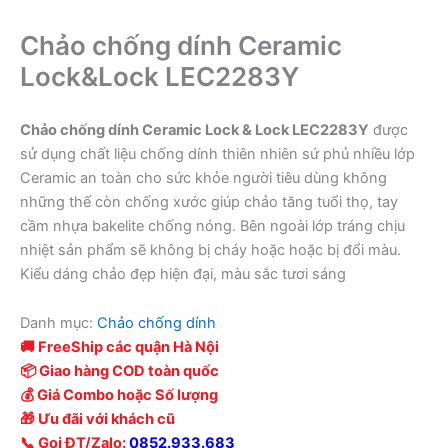
Chảo chống dính Ceramic
Lock&Lock LEC2283Y
Chảo chống dính Ceramic Lock & Lock LEC2283Y
được
sử dụng chất liệu chống dính thiên nhiên sứ phủ nhiều lớp
Ceramic an toàn cho sức khỏe người tiêu dùng không
những thế còn chống xước giúp chảo tăng tuổi thọ, tay
cầm nhựa bakelite chống nóng. Bên ngoài lớp tráng chịu
nhiệt sản phẩm sẽ không bị cháy hoặc hoặc bị đổi màu.
Kiểu dáng chảo đẹp hiện đại, màu sắc tươi sáng
Danh mục:
Chảo chống dính
🚚 FreeShip các quận Hà Nội
📦 Giao hàng COD toàn quốc
💰 Giá Combo hoặc Số lượng
🎁 Ưu đãi với khách cũ
📞 Gọi ĐT/Zalo:
0852.933.683