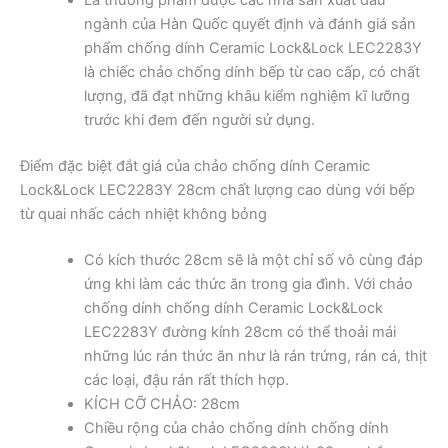
Là thương phẩm được các nhà sản xuất đầu
ngành của Hàn Quốc quyết định và đánh giá sản
phẩm chống dính Ceramic Lock&Lock LEC2283Y
là chiếc chảo chống dính bếp từ cao cấp, có chất
lượng, đã đạt những khâu kiểm nghiệm kĩ lưỡng
trước khi đem đến người sử dụng.
Điểm đặc biệt đắt giá của chảo chống dính Ceramic
Lock&Lock LEC2283Y 28cm chất lượng cao dùng với bếp
từ quai nhấc cách nhiệt không bỏng
Có kích thước 28cm sẽ là một chỉ số vô cùng đáp
ứng khi làm các thức ăn trong gia đình. Với chảo
chống dính chống dính Ceramic Lock&Lock
LEC2283Y đường kính 28cm có thể thoải mái
những lúc rán thức ăn như là rán trứng, rán cá, thịt
các loại, đậu rán rất thích hợp.
KÍCH CỠ CHẢO: 28cm
Chiều rộng của chảo chống dính chống dính