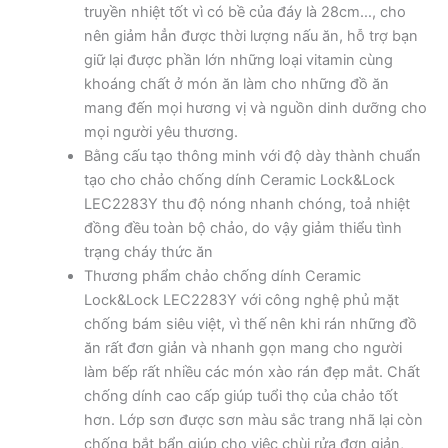
truyền nhiệt tốt vì có bề của đáy là 28cm…, cho
nên giảm hẳn được thời lượng nấu ăn, hỗ trợ bạn
giữ lại được phần lớn những loại vitamin cùng
khoáng chất ở món ăn làm cho những đồ ăn
mang đến mọi hương vị và nguồn dinh dưỡng cho
mọi người yêu thương.
Bằng cấu tạo thông minh với độ dày thành chuẩn
tạo cho chảo chống dính Ceramic Lock&Lock
LEC2283Y thu độ nóng nhanh chóng, toả nhiệt
đồng đều toàn bộ chảo, do vậy giảm thiểu tình
trạng cháy thức ăn
Thương phẩm chảo chống dính Ceramic
Lock&Lock LEC2283Y với công nghệ phủ mặt
chống bám siêu việt, vì thế nên khi rán những đồ
ăn rất đơn giản và nhanh gọn mang cho người
làm bếp rất nhiều các món xào rán đẹp mắt. Chất
chống dính cao cấp giúp tuổi thọ của chảo tốt
hơn. Lớp sơn được sơn màu sắc trang nhã lại còn
chống bắt bẩn giúp cho việc chùi rửa đơn giản,