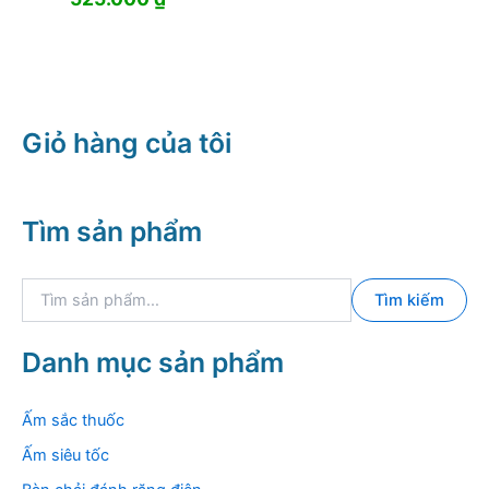
Giỏ hàng của tôi
Tìm sản phẩm
T
Tìm kiếm
ì
m
k
Danh mục sản phẩm
i
ế
m
Ấm sắc thuốc
:
Ấm siêu tốc