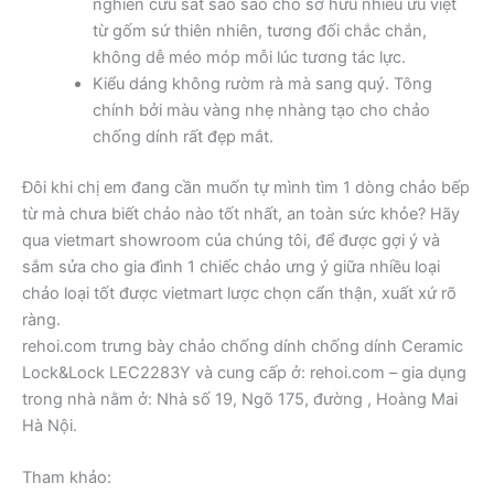
nghiên cứu sát sao sao cho sở hữu nhiều ưu việt
từ gốm sứ thiên nhiên, tương đối chắc chắn,
không dễ méo móp mỗi lúc tương tác lực.
Kiểu dáng không rườm rà mà sang quý. Tông
chính bởi màu vàng nhẹ nhàng tạo cho chảo
chống dính rất đẹp mắt.
Đôi khi chị em đang cần muốn tự mình tìm 1 dòng chảo bếp
từ mà chưa biết chảo nào tốt nhất, an toàn sức khỏe? Hãy
qua vietmart showroom của chúng tôi, để được gợi ý và
sắm sửa cho gia đình 1 chiếc chảo ưng ý giữa nhiều loại
chảo loại tốt được vietmart lược chọn cẩn thận, xuất xứ rõ
ràng.
rehoi.com trưng bày chảo chống dính chống dính Ceramic
Lock&Lock LEC2283Y và cung cấp ở: rehoi.com – gia dụng
trong nhà nằm ở: Nhà số 19, Ngõ 175, đường , Hoàng Mai
Hà Nội.
Tham khảo: