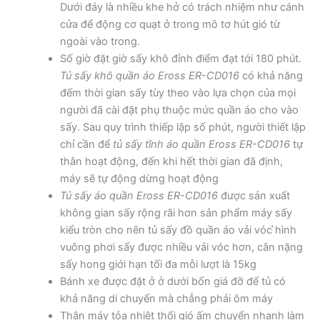
Dưới đáy là nhiều khe hở có trách nhiệm như cánh
cửa để động cơ quạt ở trong mô tơ hút gió từ
ngoài vào trong.
Số giờ đặt giờ sấy khô đỉnh điểm đạt tới 180 phút.
Tủ sấy khô quần áo Eross ER-CD016
có khả năng
đếm thời gian sấy tùy theo vào lựa chọn của mọi
người đã cài đặt phụ thuộc mức quần áo cho vào
sấy. Sau quy trình thiếp lập số phút, người thiết lập
chỉ cần để
tủ sấy tĩnh áo quần Eross ER-CD016
tự
thân hoạt động, đến khi hết thời gian đã định,
máy sẽ tự động dừng hoạt động
Tủ sấy áo quần Eross ER-CD016
được sản xuất
không gian sấy rộng rãi hơn sản phẩm máy sấy
kiểu tròn cho nên tủ sấy đồ quần áo vải vóc ̉hình
vuông phơi sấy được nhiều vải vóc hơn, cân nặng
sấy hong giới hạn tối đa mỗi lượt là 15kg
Bánh xe được đặt ở ở dưới bốn giá đỡ để tủ có
khả năng di chuyển mà chẳng phải ôm máy
Thân máy tỏa nhiệt thổi gió ấm chuyển nhanh làm