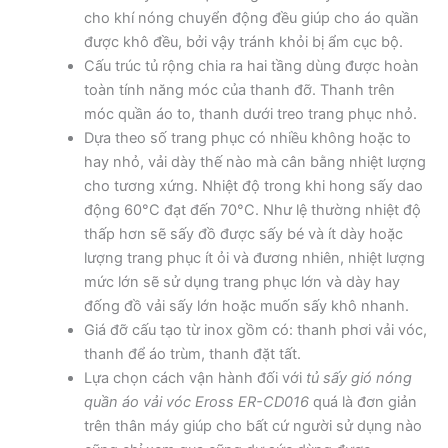
cho khí nóng chuyển động đều giúp cho áo quần
được khô đều, bởi vậy tránh khỏi bị ẩm cục bộ.
Cấu trúc tủ rộng chia ra hai tầng dùng được hoàn
toàn tính năng móc của thanh đỡ. Thanh trên
móc quần áo to, thanh dưới treo trang phục nhỏ.
Dựa theo số trang phục có nhiều không hoặc to
hay nhỏ, vải dày thế nào mà cân bằng nhiệt lượng
cho tương xứng. Nhiệt độ trong khi hong sấy dao
động 60°C đạt đến 70°C. Như lệ thường nhiệt độ
thấp hơn sẽ sấy đồ được sấy bé và ít dày hoặc
lượng trang phục ít ỏi và đương nhiên, nhiệt lượng
mức lớn sẽ sử dụng trang phục lớn và dày hay
đống đồ vải sấy lớn hoặc muốn sấy khô nhanh.
Giá đỡ cấu tạo từ inox gồm có: thanh phơi vải vóc,
thanh để áo trùm, thanh đặt tất.
Lựa chọn cách vận hành đối với
tủ sấy gió nóng
quần áo vải vóc Eross ER-CD016
quá là đơn giản
trên thân máy giúp cho bất cứ người sử dụng nào