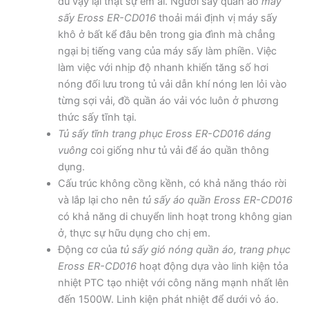
dù vậy lại thật sự êm ái. Người sấy quần áo
máy
sấy Eross ER-CD016
thoải mái định vị máy sấy
khô ở bất kể đâu bên trong gia đình mà chẳng
ngại bị tiếng vang của máy sấy làm phiền. Việc
làm việc với nhịp độ nhanh khiến tăng số hơi
nóng đối lưu trong tủ vải dẫn khí nóng len lỏi vào
từng sợi vải, đồ quần áo vải vóc luôn ở phương
thức sấy tĩnh tại.
Tủ sấy tĩnh trang phục Eross ER-CD016 dáng
vuông
coi giống như tủ vải để áo quần thông
dụng.
Cấu trúc không cồng kềnh, có khả năng tháo rời
và lắp lại cho nên
tủ sấy áo quần Eross ER-CD016
có khả năng di chuyển linh hoạt trong không gian
ở, thực sự hữu dụng cho chị em.
Động cơ của
tủ sấy gió nóng quần áo, trang phục
Eross ER-CD016
hoạt động dựa vào linh kiện tỏa
nhiệt PTC tạo nhiệt với công năng mạnh nhất lên
đến 1500W. Linh kiện phát nhiệt để dưới vỏ áo.