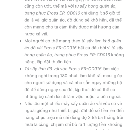
cũng còn ướt, thế mà với
tủ sấy hong quần áo,
trang phục Eross ER-CD016
chỉ dùng ít số giờ tối
đa là vài giờ quần áo, đồ dùng sẽ khô hẳn, đã thế
còn mang cho ta cảm thấy được mùi hương của
nước xả vải.
Mọi người có thể mang theo
tủ sấy làm khô quần
áo đồ vải Eross ER-CD016
bất cứ đâu bởi vì
tủ sấy
hong quần áo, trang phục Eross ER-CD016
không
nặng, lắp đặt thuận tiện.
Tủ sấy tĩnh đồ vải vóc Eross ER-CD016
làm việc
không nghỉ trong 180 phút, làm khô rất mau, giúp
cho người sử dụng và cả nhà sẵn ngay những bộ
đồ để dùng ngay sau đó, kịp thời để có thể có
những bộ cánh lúc đi làm việc hoặc ra bên ngoài.
Nếu tậu một chiếc máy sấy quần áo vải vóc có vẻ
ngoài giống như thiết bị giặt đắt đỏ số tiền lên đến
hàng chục triệu mà chỉ dùng độ 2 tới ba tháng trời
mưa là cùng, chị em chỉ bỏ ra 1 lượng tiền khoảng