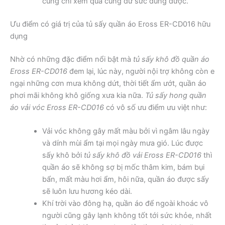
cũng chỉ xem qua cũng dư sức dùng được.
Ưu điểm có giá trị của tủ sấy quần áo Eross ER-CD016 hữu
dụng
Nhờ có những đặc điểm nổi bật mà
tủ sấy khô đồ quần áo
Eross ER-CD016
đem lại, lúc này, người nội trợ không còn e
ngại những cơn mưa không dứt, thời tiết ẩm ướt, quần áo
phơi mãi không khô giống xưa kia nữa.
Tủ sấy hong quần
áo vải vóc Eross ER-CD016
có vô số ưu điểm ưu việt như:
Vải vóc không gây mất màu bởi vì ngâm lâu ngày
và dính mùi ẩm tại mọi ngày mưa gió. Lúc được
sấy khô bởi
tủ sấy khô đồ vải Eross ER-CD016
thì
quần áo sẽ không sợ bị mốc thâm kim, bám bụi
bẩn, mất màu hơi ẩm, hôi nữa, quần áo được sấy
sẽ luôn lưu hương kéo dài.
Khí trời vào đông hạ, quần áo để ngoài khoác vô
người cũng gây lạnh không tốt tới sức khỏe, nhất