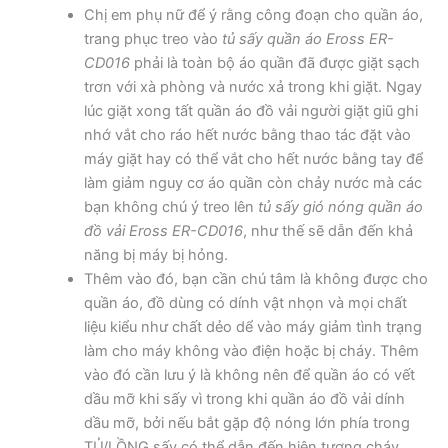
Chị em phụ nữ để ý rằng công đoạn cho quần áo,
trang phục treo vào
tủ sấy quần áo Eross ER-
CD016
phải là toàn bộ áo quần đã được giặt sạch
trơn với xà phòng và nước xả trong khi giặt. Ngay
lúc giặt xong tất quần áo đồ vải người giặt giũ ghi
nhớ vắt cho ráo hết nước bằng thao tác đặt vào
máy giặt hay có thể vắt cho hết nước bằng tay để
làm giảm nguy cơ áo quần còn chảy nước mà các
bạn không chú ý treo lên
tủ sấy gió nóng quần áo
đồ vải Eross ER-CD016
, như thế sẽ dẫn đến khả
năng bị máy bị hỏng.
Thêm vào đó, bạn cần chú tâm là không được cho
quần áo, đồ dùng có dính vật nhọn và mọi chất
liệu kiểu như chất dẻo dể vào máy giảm tình trạng
làm cho máy không vào điện hoặc bị cháy. Thêm
vào đó cần lưu ý là không nên để quần áo có vết
dầu mỡ khi sấy vì trong khi quần áo đồ vải dính
dầu mỡ, bởi nếu bắt gặp độ nóng lớn phía trong
TỦ/LỒNG sấy có thể dẫn đến hiện tượng cháy