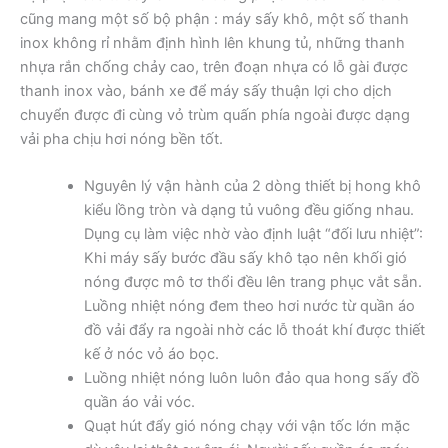
cũng mang một số bộ phận : máy sấy khô, một số thanh
inox không rỉ nhằm định hình lên khung tủ, những thanh
nhựa rắn chống chảy cao, trên đoạn nhựa có lỗ gài được
thanh inox vào, bánh xe để máy sấy thuận lợi cho dịch
chuyển được đi cùng vỏ trùm quấn phía ngoài được dạng
vải pha chịu hơi nóng bền tốt.
Nguyên lý vận hành của 2 dòng thiết bị hong khô
kiểu lồng tròn và dạng tủ vuông đều giống nhau.
Dụng cụ làm việc nhờ vào định luật “đối lưu nhiệt”:
Khi máy sấy bước đầu sấy khô tạo nên khối gió
nóng được mô tơ thổi đều lên trang phục vắt sẵn.
Luồng nhiệt nóng đem theo hơi nước từ quần áo
đồ vải đẩy ra ngoài nhờ các lỗ thoát khí được thiết
kế ở nóc vỏ áo bọc.
Luồng nhiệt nóng luôn luôn đảo qua hong sấy đồ
quần áo vải vóc.
Quạt hút đẩy gió nóng chạy với vận tốc lớn mặc