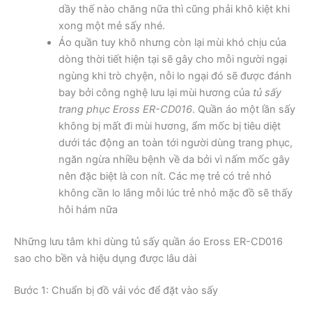
dầy thế nào chăng nữa thì cũng phải khô kiệt khi
xong một mẻ sấy nhé.
Áo quần tuy khô nhưng còn lại mùi khó chịu của
dòng thời tiết hiện tại sẽ gây cho mỗi người ngại
ngùng khi trò chyện, nỗi lo ngại đó sẽ được đánh
bay bởi công nghệ lưu lại mùi hương của
tủ sấy
trang phục Eross ER-CD016
. Quần áo một lần sấy
không bị mất đi mùi hương, ẩm mốc bị tiêu diệt
dưới tác động an toàn tới người dùng trang phục,
ngăn ngừa nhiều bệnh về da bởi vì nấm mốc gây
nên đặc biệt là con nít. Các mẹ trẻ có trẻ nhỏ
không cần lo lắng mỗi lúc trẻ nhỏ mặc đồ sẽ thấy
hôi hám nữa
Những lưu tâm khi dùng tủ sấy quần áo Eross ER-CD016
sao cho bền và hiệu dụng được lâu dài
Bước 1: Chuẩn bị đồ vải vóc để đặt vào sấy