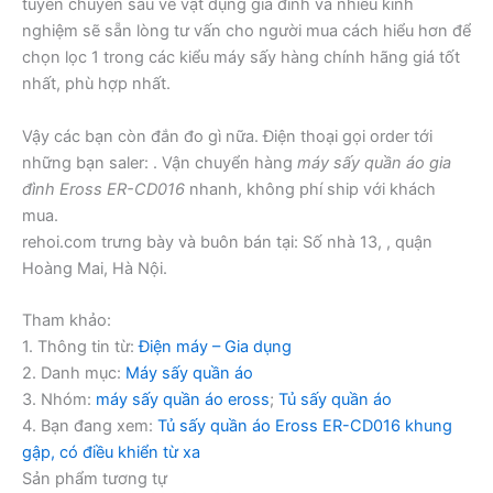
tuyến chuyên sâu về vật dụng gia đình và nhiều kinh
nghiệm sẽ sẵn lòng tư vấn cho người mua cách hiểu hơn để
chọn lọc 1 trong các kiểu máy sấy hàng chính hãng giá tốt
nhất, phù hợp nhất.
Vậy các bạn còn đắn đo gì nữa. Điện thoại gọi order tới
những bạn saler: . Vận chuyển hàng
máy sấy quần áo gia
đình Eross ER-CD016
nhanh, không phí ship với khách
mua.
rehoi.com trưng bày và buôn bán tại: Số nhà 13, , quận
Hoàng Mai, Hà Nội.
Tham khảo:
1. Thông tin từ:
Điện máy – Gia dụng
2. Danh mục:
Máy sấy quần áo
3. Nhóm:
máy sấy quần áo eross
;
Tủ sấy quần áo
4. Bạn đang xem:
Tủ sấy quần áo Eross ER-CD016 khung
gập, có điều khiển từ xa
Sản phẩm tương tự