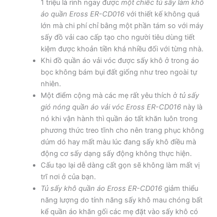
1 triệu là rinh ngay được
một chiếc tủ sấy làm khô
áo quần Eross ER-CD016
với thiết kế không quá
lớn mà chi phí chỉ bằng một phần tám so với máy
sấy đồ vải cao cấp tạo cho người tiêu dùng tiết
kiệm được khoản tiền khá nhiều đối với từng nhà.
Khi đồ quần áo vải vóc được sấy khô ở trong áo
bọc không bám bụi đất giống như treo ngoài tự
nhiên.
Một điểm cộng mà các mẹ rất yêu thích ở
tủ sấy
gió nóng quần áo vải vóc Eross ER-CD016
này là
nó khi vận hành thì quần áo tất khăn luôn trong
phương thức treo tĩnh cho nên trang phục không
dúm dó hay mất màu lúc đang sấy khô điều mà
động cơ sấy dạng sấy động không thực hiện.
Cấu tạo lại dễ dàng cất gọn sẽ không làm mất vị
trĩ nơi ở của bạn.
Tủ sấy khô quần áo Eross ER-CD016
giảm thiểu
năng lượng do tính năng sấy khô mau chóng bất
kể quần áo khăn gối các mẹ đặt vào sấy khô có