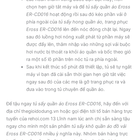
chọn hẹn giờ tắt máy và để
tủ sấy quần áo Eross
ER-CD016
hoạt động rồi sau đó kéo phần vải ở
phía ngoài của
tủ sấy hong quần áo, trang phục
Eross ER-CD016
lên đến nóc đóng chặt lại. Ngay
sau đó luồng hơi nóng xuất phát từ phần máy sẽ
được đẩy lên, thâm nhập vào những sợi vải buộc
hơi nước bị thoát ra khỏi áo quần và bốc theo gió
ra một số lỗ phần trên nóc tủ ra phía ngoài.
Sau khi kết thúc số phút đã thiết lập, tủ sẽ tự ngắt
máy vì bạn đã cài sẵn thời gian hẹn giờ tắt việc
ngay sau đó của các mẹ là gỡ trang phục ra và
đưa vào trong tủ chuyên để quần áo.
Để tậu ngay
tủ sấy quần áo Eross ER-CD016
, hãy đến với
địa chỉ thegioidodung.vn hoặc gọi điện tới tổ bán hàng trực
tuyến của rehoi.com 13 Lĩnh nam lúc anh chị sẵn sàng tậu
ngay cho mình một sản phẩm
tủ sấy khô quần áo đồ vải
Eross ER-CD016
nhiều ý nghĩa này. Nhóm bán hàng trực