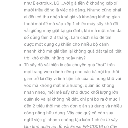
như Elextrolux, LG….với giá tiền ở khoảng xấp xỉ
mười triệu đồng là việc dễ dàng. Nhưng cũng phải
ai đều có thu nhập khá giả và khoảng không gian
thoải mái để mà sắp xếp 1 chiếc máy sấy khô đồ
vải giống máy giặt tại gia đình, khi mà một năm đa
số dùng tầm 2 3 tháng. Làm cách nào để tìm
được một dụng cụ khiến cho nhiều bộ cánh
nhanh khô mà giá tiền lại không quá đắt tại cái tiết
trời khó chiều những ngày này?
Tủ sấy đồ vải hiện là câu chuyện quá “hot” trên
mọi trang web dành riêng cho các bà nội trợ thời
gian trở lại đây vì tính tiện ích của tủ: hong khô vải
vóc mà không mất mùi hương, quần áo không
nhăn nheo, mỗi mẻ sấy khô được khối lượng lớn
quần áo và lại không hề đắt, chi phí bỏ ra ở mức 1
đến 2 triệu thôi mà còn đơn giản sử dụng và nhiều
công năng hữu dụng. Vậy các quý cô còn suy
nghĩ việc gì nhanh chóng tậu luôn 1 chiếc
tủ sấy
làm khô quần áo đồ vải Eross ER-CD016
có đầy