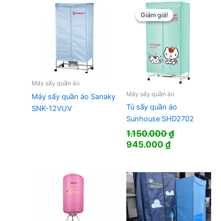
Giảm giá!
Giảm giá!
Máy sấy quần áo
Máy sấy quần áo
Máy sấy quần áo Sanaky
Tủ sấy quần áo
SNK-12VUV
Sunhouse SHD2702
1.150.000
₫
Giá
Giá
945.000
₫
gốc
hiện
là:
tại
1.150.000 ₫.
là:
945.000 ₫.