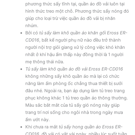
phương thức sấy tĩnh tại, quần áo đồ vải luôn tại
hình thức treo một chỗ. Phương thức sấy nóng đó
giúp cho loại trừ việc quần áo đồ vải bị nhăn
nhúm.
Bởi có
tủ sấy làm khô quần áo khăn gối Eross ER-
CD016
, bất kể người phụ nữ nào đều trở thành
người nội trợ giỏi giang xử lý công việc khó khăn
nhất ở khí hậu ẩm thấp này đồng thời là 1 người
mẹ thông thái nữa.
Tủ sấy làm khô quần áo đồ vải Eross ER-CD016
không những sấy khô quần áo mà lại có chức
năng làm ấm phòng ốc chẳng thua thiết bị sưởi
đâu nhé. Ngoài ra, bạn áp dụng làm tủ treo trang
phục không khác 1 tủ treo quần áo thông thường.
Màu sắc bắt mắt của tủ sấy gió nóng này giúp
trang trí nơi sống cho ngôi nhà trong ngày mưa
ẩm ướt này.
Khi chưa ra mắt
tủ sấy hong quần áo Eross ER-
CD016
, đồ vải có vắt vài ngày, nhiều lúc suốt tuần