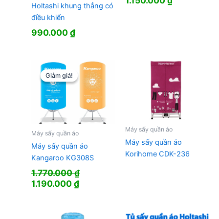
1.150.000
₫
Holtashi khung thẳng có
điều khiển
990.000
₫
Giảm giá!
Giảm giá!
Máy sấy quần áo
Máy sấy quần áo
Máy sấy quần áo
Máy sấy quần áo
Korihome CDK-236
Kangaroo KG308S
1.770.000
₫
Giá
Giá
1.190.000
₫
gốc
hiện
là:
tại
1.770.000 ₫.
là: