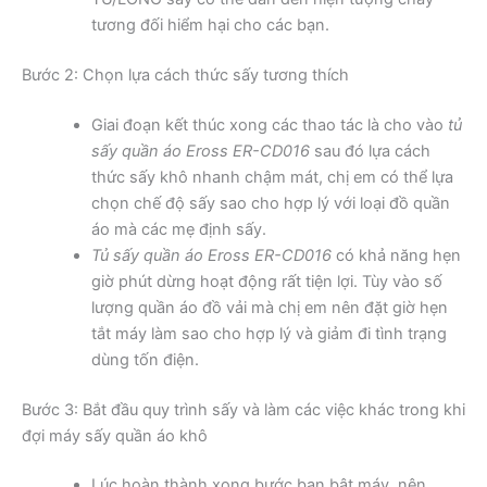
tương đối hiểm hại cho các bạn.
Bước 2: Chọn lựa cách thức sấy tương thích
Giai đoạn kết thúc xong các thao tác là cho vào
tủ
sấy quần áo Eross ER-CD016
sau đó lựa cách
thức sấy khô nhanh chậm mát, chị em có thể lựa
chọn chế độ sấy sao cho hợp lý với loại đồ quần
áo mà các mẹ định sấy.
Tủ sấy quần áo Eross ER-CD016
có khả năng hẹn
giờ phút dừng hoạt động rất tiện lợi. Tùy vào số
lượng quần áo đồ vải mà chị em nên đặt giờ hẹn
tắt máy làm sao cho hợp lý và giảm đi tình trạng
dùng tốn điện.
Bước 3: Bắt đầu quy trình sấy và làm các việc khác trong khi
đợi máy sấy quần áo khô
Lúc hoàn thành xong bước bạn bật máy, nên