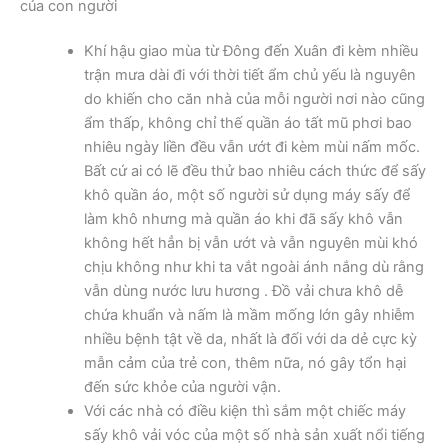
của con người
Khí hậu giao mùa từ Đông đến Xuân đi kèm nhiều
trận mưa dài đi với thời tiết ẩm chủ yếu là nguyên
do khiến cho căn nhà của mỗi người nơi nào cũng
ẩm thấp, không chỉ thế quần áo tất mũ phơi bao
nhiêu ngày liền đều vẫn ướt đi kèm mùi nấm mốc.
Bất cứ ai có lẽ đều thử bao nhiêu cách thức để sấy
khô quần áo, một số người sử dụng máy sấy để
làm khô nhưng mà quần áo khi đã sấy khô vẫn
không hết hẳn bị vẫn ướt và vẫn nguyên mùi khó
chịu không như khi ta vắt ngoài ánh nắng dù rằng
vẫn dùng nước lưu hương . Đồ vải chưa khô dễ
chứa khuẩn và nấm là mầm mống lớn gây nhiễm
nhiều bệnh tật về da, nhất là đối với da dẻ cực kỳ
mẫn cảm của trẻ con, thêm nữa, nó gây tổn hại
đến sức khỏe của người vận.
Với các nhà có điều kiện thì sắm một chiếc máy
sấy khô vải vóc của một số nhà sản xuất nổi tiếng