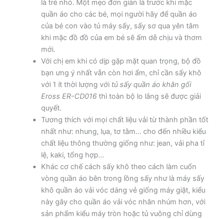
là trẻ nhỏ. Một mẹo đơn giản là trước khi mặc
quần áo cho các bé, mọi người hãy để quần áo
của bé con vào tủ máy sấy, sấy sơ qua yên tâm
khi mặc đồ đồ của em bé sẽ ấm dễ chịu và thơm
mới.
Với chị em khi có dịp gặp mặt quan trọng, bộ đồ
bạn ưng ý nhất vẫn còn hơi ẩm, chỉ cần sấy khô
với 1 ít thời lượng với
tủ sấy quần áo khăn gối
Eross ER-CD016
thì toàn bộ lo lắng sẽ được giải
quyết.
Tương thích với mọi chất liệu vải từ thành phần tốt
nhất như: nhung, lụa, tơ tằm… cho đến nhiều kiểu
chất liệu thông thường giống như: jean, vải pha tỉ
lệ, kaki, tổng hợp…
Khác cơ chế cách sấy khô theo cách làm cuốn
vòng quần áo bên trong lồng sấy như là máy sấy
khô quần áo vải vóc dáng vẻ giống máy giặt, kiểu
này gây cho quần áo vải vóc nhăn nhúm hơn, với
sản phẩm kiểu máy tròn hoặc tủ vuông chỉ dùng