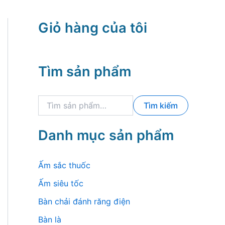
Giỏ hàng của tôi
Tìm sản phẩm
T
Tìm kiếm
ì
m
k
Danh mục sản phẩm
i
ế
m
Ấm sắc thuốc
:
Ấm siêu tốc
Bàn chải đánh răng điện
Bàn là