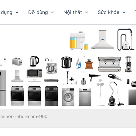
 dụng
Đồ dùng
Nội thất
Sức khỏe
banner-rehoi-com-900