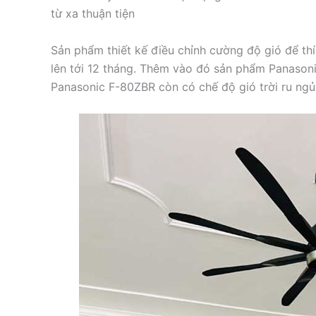
từ xa thuận tiện
Sản phẩm thiết kế điều chỉnh cường độ gió để t
lên tới 12 tháng. Thêm vào đó sản phẩm Panason
Panasonic F-80ZBR còn có chế độ gió trời ru ngủ