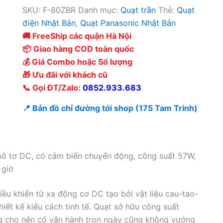
SKU:
F-80ZBR
Danh mục:
Quạt trần
Thẻ:
Quạt
điện Nhật Bản
,
Quạt Panasonic Nhật Bản
🚚 FreeShip các quận Hà Nội
📦 Giao hàng COD toàn quốc
💰 Giá Combo hoặc Số lượng
🎁 Ưu đãi với khách cũ
📞 Gọi ĐT/Zalo:
0852.933.683
📍 Bản đồ chỉ đường tới shop (175 Tam Trinh)
mô tơ DC, có cảm biến chuyển động, công suất 57W,
 giờ
ều khiển từ xa động cơ DC tạo bởi vật liệu cau-tao-
iết kế kiểu cách tinh tế. Quạt sở hữu công suất
ng cho nên có vận hành trọn ngày cũng không vướng