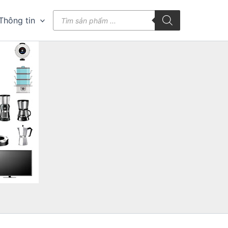
Tìm
Thông tin
kiếm
sản
phẩm