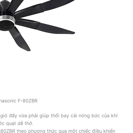
anasonic F-80ZBR
gió đẩy vừa phải giúp thổi bay cái nóng bức của khí
c quạt dễ thở.
-80ZBR theo phương thức qua một chiếc điều khiển