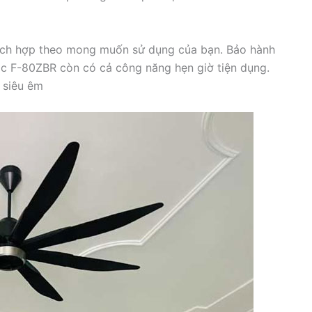
hích hợp theo mong muốn sử dụng của bạn. Bảo hành
ic F-80ZBR còn có cả công năng hẹn giờ tiện dụng.
 siêu êm