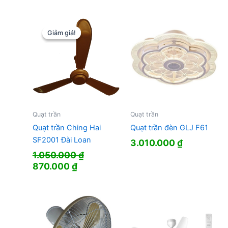
Giảm giá!
Giảm giá!
Quạt trần
Quạt trần
Quạt trần Ching Hai
Quạt trần đèn GLJ F61
SF2001 Đài Loan
3.010.000
₫
1.050.000
₫
Giá
Giá
870.000
₫
gốc
hiện
là:
tại
1.050.000 ₫.
là:
870.000 ₫.