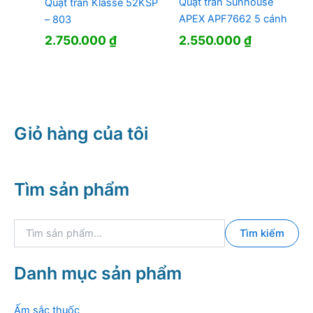
Quạt trần Sunhouse
Quạt trần Klasse 52KSP
APEX APF7662 5 cánh
– 803
2.550.000
₫
2.750.000
₫
Giỏ hàng của tôi
Tìm sản phẩm
T
Tìm kiếm
ì
m
k
Danh mục sản phẩm
i
ế
m
Ấm sắc thuốc