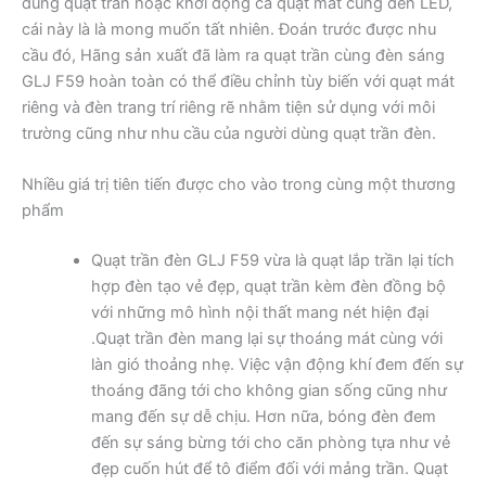
dùng quạt trần hoặc khởi động cả quạt mát cùng đèn LED,
cái này là là mong muốn tất nhiên. Đoán trước được nhu
cầu đó, Hãng sản xuất đã làm ra quạt trần cùng đèn sáng
GLJ F59 hoàn toàn có thể điều chỉnh tùy biến với quạt mát
riêng và đèn trang trí riêng rẽ nhằm tiện sử dụng với môi
trường cũng như nhu cầu của người dùng quạt trần đèn.
Nhiều giá trị tiên tiến được cho vào trong cùng một thương
phẩm
Quạt trần đèn GLJ F59 vừa là quạt lắp trần lại tích
hợp đèn tạo vẻ đẹp, quạt trần kèm đèn đồng bộ
với những mô hình nội thất mang nét hiện đại
.Quạt trần đèn mang lại sự thoáng mát cùng với
làn gió thoảng nhẹ. Việc vận động khí đem đến sự
thoáng đãng tới cho không gian sống cũng như
mang đến sự dễ chịu. Hơn nữa, bóng đèn đem
đến sự sáng bừng tới cho căn phòng tựa như vẻ
đẹp cuốn hút để tô điểm đối với mảng trần. Quạt