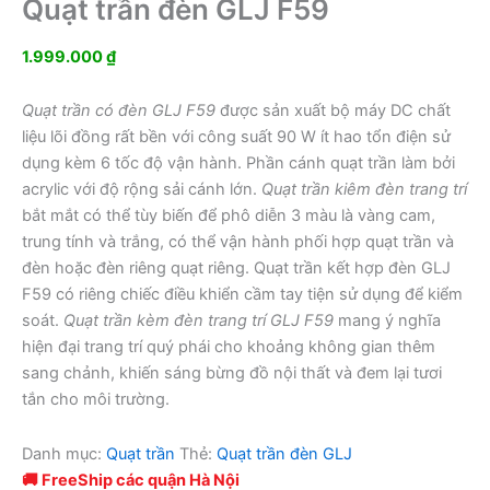
Quạt trần đèn GLJ F59
1.999.000
₫
Quạt trần có đèn GLJ F59
được sản xuất bộ máy DC chất
liệu lõi đồng rất bền với công suất 90 W ít hao tổn điện sử
dụng kèm 6 tốc độ vận hành. Phần cánh quạt trần làm bởi
acrylic với độ rộng sải cánh lớn.
Quạt trần kiêm đèn trang trí
bắt mắt có thể tùy biến để phô diễn 3 màu là vàng cam,
trung tính và trắng, có thể vận hành phối hợp quạt trần và
đèn hoặc đèn riêng quạt riêng. Quạt trần kết hợp đèn GLJ
F59 có riêng chiếc điều khiển cầm tay tiện sử dụng để kiểm
soát.
Quạt trần kèm đèn trang trí GLJ F59
mang ý nghĩa
hiện đại trang trí quý phái cho khoảng không gian thêm
sang chảnh, khiến sáng bừng đồ nội thất và đem lại tươi
tắn cho môi trường.
Danh mục:
Quạt trần
Thẻ:
Quạt trần đèn GLJ
🚚 FreeShip các quận Hà Nội