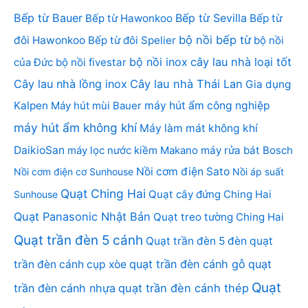
Bếp từ Bauer
Bếp từ Sevilla
Bếp từ Hawonkoo
Bếp từ
bộ nồi bếp từ
đôi Hawonkoo
Bếp từ đôi Spelier
bộ nồi
bộ nồi inox
cây lau nhà loại tốt
của Đức
bộ nồi fivestar
Cây lau nhà lồng inox
Cây lau nhà Thái Lan
Gia dụng
Kalpen
Máy hút mùi Bauer
máy hút ẩm công nghiệp
máy hút ẩm không khí
Máy làm mát không khí
DaikioSan
máy lọc nước kiềm Makano
máy rửa bát Bosch
Nồi cơm điện Sato
Nồi cơm điện cơ Sunhouse
Nồi áp suất
Quạt Ching Hai
Quạt cây đứng Ching Hai
Sunhouse
Quạt Panasonic Nhật Bản
Quạt treo tường Ching Hai
Quạt trần đèn 5 cánh
Quạt trần đèn 5 đèn
quạt
quạt trần đèn cánh gỗ
quạt
trần đèn cánh cụp xòe
Quạt
trần đèn cánh nhựa
quạt trần đèn cánh thép