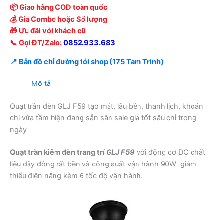
📦 Giao hàng COD toàn quốc
💰 Giá Combo hoặc Số lượng
🎁 Ưu đãi với khách cũ
📞 Gọi ĐT/Zalo:
0852.933.683
📍 Bản đồ chỉ đường tới shop (175 Tam Trinh)
Mô tả
Quạt trần đèn GLJ F59 tạo mát, lâu bền, thanh lịch, khoản
chi vừa tầm hiện đang sẵn săn sale giá tốt sâu chỉ trong
ngày
Quạt trần kiêm đèn trang trí
GLJ F59
với động cơ DC chất
liệu dây đồng rất bền và công suất vận hành 90W giảm
thiểu điện năng kèm 6 tốc độ vận hành.