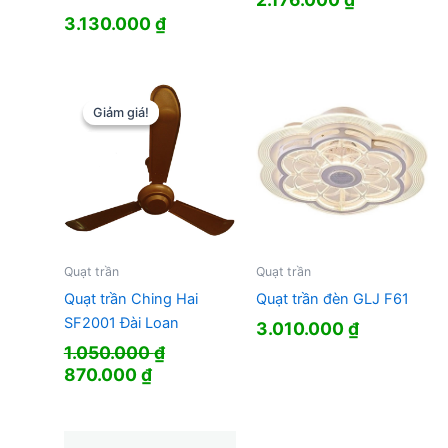
3.130.000
₫
Giảm giá!
Giảm giá!
Quạt trần
Quạt trần
Quạt trần Ching Hai
Quạt trần đèn GLJ F61
SF2001 Đài Loan
3.010.000
₫
1.050.000
₫
Giá
Giá
870.000
₫
gốc
hiện
là:
tại
1.050.000 ₫.
là: