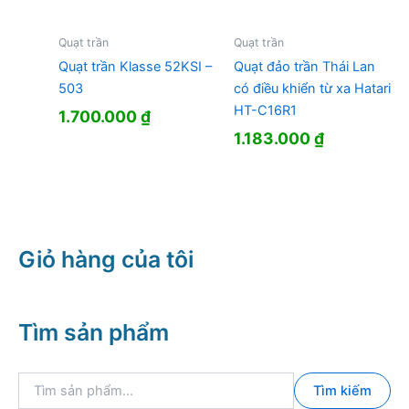
Quạt trần
Quạt trần
Quạt trần Klasse 52KSI –
Quạt đảo trần Thái Lan
503
có điều khiển từ xa Hatari
HT-C16R1
1.700.000
₫
1.183.000
₫
Giỏ hàng của tôi
Tìm sản phẩm
T
Tìm kiếm
ì