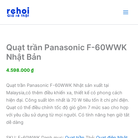
Nhảy
tới
nội
dung
Quạt trần Panasonic F-60WWK
Nhật Bản
4.598.000
₫
Quạt trần Panasonic F-60WWK Nhật sản xuất tại
Malaysia,có thêm điều khiển xa, thiết kế có phong cách
hiện đại. Công suất lớn nhất là 70 W tiêu tốn ít chi phí điện.
Quạt có thể điều chỉnh tốc độ gió gồm 7 mức sao cho hợp
với yêu cầu sử dụng từ mọi người. Có tính năng hẹn giờ tắt
dễ dàng
SKU:
F-60WWK
Danh mục:
Quạt trần
Thẻ:
Quạt điện Nhật