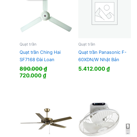
Quạt trần
Quạt trần
Quạt trần Ching Hai
Quạt trần Panasonic F-
SF7168 Đài Loan
60XDN/W Nhật Bản
890.000
₫
5.412.000
₫
Giá
Giá
720.000
₫
gốc
hiện
là:
tại
890.000 ₫.
là:
720.000 ₫.