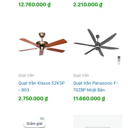
12.760.000
₫
2.210.000
₫
Quạt trần
Quạt trần
Quạt trần Klasse 52KSP
Quạt trần Panasonic F-
– 803
70ZBP Nhật Bản
2.750.000
₫
11.660.000
₫
Giảm giá!
Giảm giá!