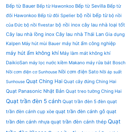
Bếp từ Bauer
Bếp từ Sevilla
Bếp từ Hawonkoo
Bếp từ
bộ nồi bếp từ
đôi Hawonkoo
Bếp từ đôi Spelier
bộ nồi
bộ nồi inox
cây lau nhà loại tốt
của Đức
bộ nồi fivestar
Cây lau nhà lồng inox
Cây lau nhà Thái Lan
Gia dụng
Kalpen
Máy hút mùi Bauer
máy hút ẩm công nghiệp
máy hút ẩm không khí
Máy làm mát không khí
DaikioSan
máy lọc nước kiềm Makano
máy rửa bát Bosch
Nồi cơm điện Sato
Nồi cơm điện cơ Sunhouse
Nồi áp suất
Quạt Ching Hai
Quạt cây đứng Ching Hai
Sunhouse
Quạt Panasonic Nhật Bản
Quạt treo tường Ching Hai
Quạt trần đèn 5 cánh
Quạt trần đèn 5 đèn
quạt
quạt trần đèn cánh gỗ
quạt
trần đèn cánh cụp xòe
Quạt
trần đèn cánh nhựa
quạt trần đèn cánh thép