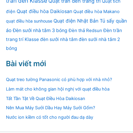
trần đèn Klasse
Quạt trần đèn trang trí
Quạt tích
Quạt điều hòa Daikiosan
điện
Quạt điều hòa Makano
Quạt điện Nhật Bản
Tủ sấy quần
quạt điều hòa sunhouse
áo
Đèn sưởi nhà tắm 3 bóng
Đèn thả Redsun
Đèn trần
trang trí Klasse
đèn sưởi nhà tắm
đèn sưởi nhà tắm 2
bóng
Bài viết mới
Quạt treo tường Panasonic có phù hợp với nhà nhỏ?
Làm mát cho không gian hội nghị với quạt điều hòa
Tất Tần Tật Về Quạt Điều Hòa Daikiosan
Nên Mua Máy Sưởi Dầu Hay Máy Sưởi Gốm?
Nước ion kiềm có tốt cho người đau dạ dày