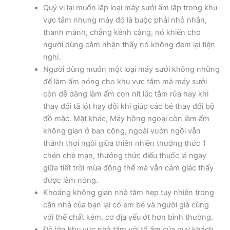
Quý vị lại muốn lắp loại máy sưởi ấm lắp trong khu
vực tắm nhưng máy đó là buộc phải nhỏ nhắn,
thanh mảnh, chẳng kềnh càng, nó khiến cho
người dùng cảm nhận thấy nó không đem lại tiện
nghi.
Người dùng muốn một loại máy sưởi không những
để làm ấm nóng cho khu vực tắm mà máy sưởi
còn dễ dàng làm ấm con nít lúc tắm rửa hay khi
thay đổi tã lót hay đôi khi giúp các bé thay đổi bộ
đồ mặc. Mặt khác, Máy hồng ngoại còn làm ấm
không gian ở ban công, ngoài vườn ngồi vẫn
thảnh thơi ngồi giữa thiên nhiên thưởng thức 1
chén chè mạn, thưởng thức điếu thuốc lá ngay
giữa tiết trời mùa đông thế mà vẫn cảm giác thấy
được làm nóng.
Khoảng không gian nhà tắm hẹp tuy nhiên trong
căn nhà của bạn lại có em bé và người già cùng
với thể chất kém, cơ địa yếu ớt hơn bình thường.
Độ lớn khu vực nhà tắm với tổ ấm của quý khách