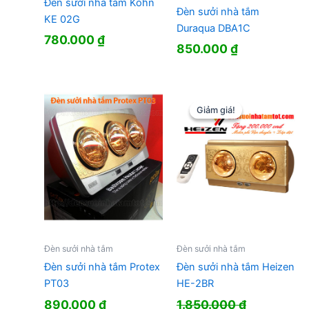
Đèn sưởi nhà tắm Kohn
Đèn sưởi nhà tắm
KE 02G
Duraqua DBA1C
780.000
₫
850.000
₫
Giảm giá!
Giảm giá!
Đèn sưởi nhà tắm
Đèn sưởi nhà tắm
Đèn sưởi nhà tắm Protex
Đèn sưởi nhà tắm Heizen
PT03
HE-2BR
890.000
₫
1.850.000
₫