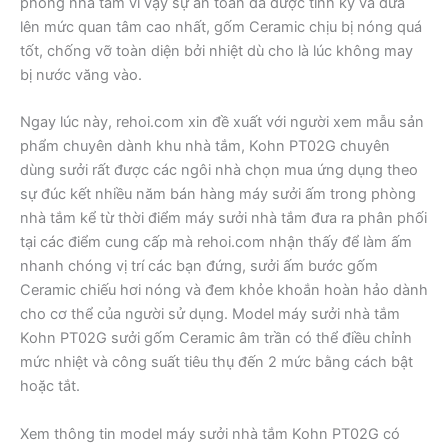
phòng nhà tắm vì vậy sự an toàn đã được tính kỹ và đưa
lên mức quan tâm cao nhất, gốm Ceramic chịu bị nóng quá
tốt, chống vỡ toàn diện bởi nhiệt dù cho là lúc không may
bị nước văng vào.
Ngay lúc này, rehoi.com xin đề xuất với người xem mẫu sản
phẩm chuyên dành khu nhà tắm, Kohn PT02G chuyên
dùng sưởi rất được các ngôi nhà chọn mua ứng dụng theo
sự đúc kết nhiều năm bán hàng máy sưởi ấm trong phòng
nhà tắm kể từ thời điểm máy sưởi nhà tắm đưa ra phân phối
tại các điểm cung cấp mà rehoi.com nhận thấy để làm ấm
nhanh chóng vị trí các bạn đứng, sưởi ấm bước gốm
Ceramic chiếu hơi nóng và đem khỏe khoắn hoàn hảo dành
cho cơ thể của người sử dụng. Model máy sưởi nhà tắm
Kohn PT02G sưởi gốm Ceramic âm trần có thể điều chỉnh
mức nhiệt và công suất tiêu thụ đến 2 mức bằng cách bật
hoặc tắt.
Xem thông tin model máy sưởi nhà tắm Kohn PT02G có