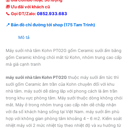
💰 Giá Combo hoặc Số lượng
🎁 Ưu đãi với khách cũ
📞 Gọi ĐT/Zalo:
0852.933.683
📍 Bản đồ chỉ đường tới shop (175 Tam Trinh)
Mô tả
Máy sưởi nhà tắm Kohn PT02G gốm Ceramic sưởi ấm bằng
gốm Ceramic không chói mắt từ Kohn, nhóm trung cao cấp
mà giá cạnh tranh
máy sưởi nhà tắm Kohn PT02G
thuộc máy sưởi ấm tức thì
sưởi gốm Ceramic âm trần của Kohn chuyên đối với khu
nhà tắm. máy sưởi dễ dàng lắp với phong cách là âm trần
trong khu vực phòng tắm. Máy sưởi thuộc dòng không chói
mắt. Máy ở trong nhóm trung cao cấp nên dễ chấp nhận
với đa số khách hàng sống tại Việt Nam. máy sưởi ấm phù
hợp với không gian phòng tắm khoảng 4 – 6 m2. Kiểm soát
nhiệt máy với 2 mức nhiệt tùy theo nhiệt độ và xu hướng từ