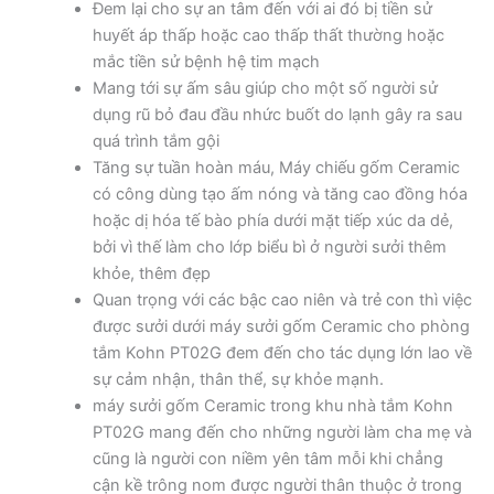
Đem lại cho sự an tâm đến với ai đó bị tiền sử
huyết áp thấp hoặc cao thấp thất thường hoặc
mắc tiền sử bệnh hệ tim mạch
Mang tới sự ấm sâu giúp cho một số người sử
dụng rũ bỏ đau đầu nhức buốt do lạnh gây ra sau
quá trình tắm gội
Tăng sự tuần hoàn máu, Máy chiếu gốm Ceramic
có công dùng tạo ấm nóng và tăng cao đồng hóa
hoặc dị hóa tế bào phía dưới mặt tiếp xúc da dẻ,
bởi vì thế làm cho lớp biểu bì ở người sưởi thêm
khỏe, thêm đẹp
Quan trọng với các bậc cao niên và trẻ con thì việc
được sưởi dưới máy sưởi gốm Ceramic cho phòng
tắm Kohn PT02G đem đến cho tác dụng lớn lao về
sự cảm nhận, thân thể, sự khỏe mạnh.
máy sưởi gốm Ceramic trong khu nhà tắm Kohn
PT02G mang đến cho những người làm cha mẹ và
cũng là người con niềm yên tâm mỗi khi chẳng
cận kề trông nom được người thân thuộc ở trong