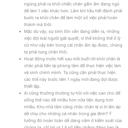
ngùng phải ra khỏi chiếc chăn gấm ấm đang ngủ
để làm 1 việc khác hơn. Lắm khi hầu hết đành phải
bước ra khỏi chăn để làm một số việc phải hoàn
thành mà thôi
Mặc dù vậy, sự sinh tồn vẫn đang diễn ra, những
việc đợi loài người giải quyết, vì thế không thể ở lỳ
cứ như vậy bên trong cái chăn ấm áp được, chúng
ta phải tung chăn thôi.
Hoạt động trước hết sau mỗi buổi rời khỏi chăn là
chắc phải tiến lại phòng tắm để thực hiện việc làm
vệ sinh chính mình. Ta cũng cần phải thực hiện
các thế này trước tiên 1 ngày mới đang đợi được
thiết lập.
Ai cũng thường thường tự hỏi với việc sao cho để
sống thế nào để nhiều hơn nữa tiện dụng hơn
nhiều. Khu nhà tắm cũng chắc chắn là vị trí ấm áp
dễ chịu cho những cá nhân trong gia đình? Ý
tưởng đó hoàn toàn dễ dàng nằm ở kiểm soát của
chúng ta, chỉ bỏ ra 1 ít số tiền chẳng đáng bao là