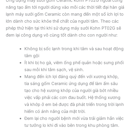
Ứng dụng máy sưởi gốm Ceramic Kohn PT02G ngoài công
năng tạo ấm tới người dùng vào mỗi các thời tiết đại hàn giá
lạnh máy sưởi gốm Ceramic còn mang đến một số ích lợi to
lớn dành cho sức khỏe thể chất của người tắm. Theo các
phép thử hiện tại thì khi sử dụng máy sưởi Kohn PT02G sẽ
đem lại công dụng vô cùng tốt dành cho con người như:
Không bị sốc lạnh trong khi tắm và sau hoạt động
tắm gội
Ít khi bị ho gà, viêm ống phế quản hoặc sưng phổi
sau mỗi khi tắm sạch, vệ sinh.
Mang đến ích lợi đáng quý đến với xương khớp,
tia sáng gốm Ceramic ứng dụng để làm ấm sâu
tạo cho hệ xương khớp của người già bớt nhiều
việc vấp phải các cơn đau buốt. Hệ thống xương
và khớp ở em bé được đà phát triển trong trời lạnh
hiếm có ánh nắng của mặt trời.
Đem lại cho người bệnh mới vừa trải giảm hẳn việc
tư tưởng lo khi đi vào bên trong khu phòng tắm.