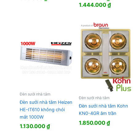
Giá
Giá
1.444.000
₫
gốc
hiện
là:
tại
1.850.000 ₫.
là:
1.444.000
Đèn sưởi nhà tắm
Đèn sưởi nhà tắm
Đèn sưởi nhà tắm Heizen
Đèn sưởi nhà tắm Kohn
HE-IT610 không chói
KN0-4GR âm trần
mắt 1000W
1.850.000
₫
1.130.000
₫