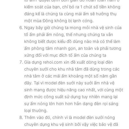
tổ ấm? Quyết định đơn giản đó hoàn toàn nằm ở
kiểm soát của bạn, chỉ bỏ ra 1 chút số tiền không
đáng kể là chúng ta cùng mái ấm sẽ hưởng thụ
một mùa Đông không bị lạnh cóng.
Ngay bây giờ chúng ta mong mỏi nhà vệ sinh của
tổ ấm phải ấm nóng, thế nhưng chúng ta vẫn
không biết được kiểu đồ dùng nào mà có thể làm
ấm phòng tắm nhanh gọn, an toàn và phải tương
xứng đối với mục đích tổ ấm của chúng ta
Gia dụng rehoi.com xin đề xuất dòng loại đèn
chuyên sưởi cho khu nhà tắm đã dùng trong các
nhà tắm ở các mái ấm khoảng một số năm gần
đây. Tại vì model đèn sưởi này sưởi ấm nhà vệ
sinh mang được hiệu năng cao nhất, với cùng một
định mức công suất sử dụng tuy nhiên mang lại
sự ấm nóng lớn hơn hơn hẳn dạng đèn rọi sáng
loại thường.
Thêm vào đó, chính vì là model đèn sưởi nóng
chuyên dụng khu vệ sinh bởi vậy việc bảo vệ đã