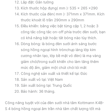
Lắp đặt: Gắn tường
Kích thước hộp đựng( mm ): 535 x 265 x290
Kích thước của đèn( mm ): 371mm x 371mm. Kích
thước khoét lỗ trần 290mm x 290mm
Điều khiển: bằng việc bật từng cặp 1, 2 hoặc 3
công tắc công tắc on-off phía trước đèn sưởi, bạn
có khả năng bật hoặc tắt bóng nào tùy thích.
Dòng bóng: là bóng đèn sưởi ánh sáng bước
sóng hồng ngoại hình trònchụp láng lớp kim
cương nhân tạo, lớp bề mặt vỏ đèn) là mạ vàng
giảm chói/trong suốt khiến cho làm tăng thêm
mức độ ấm, giảm một chút chói lói mắt
Công nghệ sản xuất và thiết kế tại: Đức
Sản xuất vỏ tại: Việt Nam
Sản xuất bóng tại: Trung Quốc
Bảo hành: 36 tháng.
Công năng tuyệt vời của đèn sưởi nhà tắm Kottmann K4B-
S 4 bóng hồng ngoại âm trần nhà tắm chất lượng tốt mà