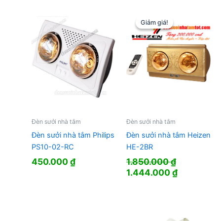
Giảm giá!
Giảm giá!
Đèn sưởi nhà tắm
Đèn sưởi nhà tắm
Đèn sưởi nhà tắm Philips
Đèn sưởi nhà tắm Heizen
PS10-02-RC
HE-2BR
450.000
₫
1.850.000
₫
Giá
Giá
1.444.000
₫
gốc
hiện
là:
tại
1.850.000 ₫.
là:
1.444.000