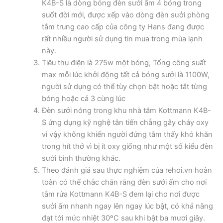
K4B-S là dòng bóng đèn sưởi ấm 4 bóng trong
suốt đời mới, được xếp vào dòng đèn sưởi phòng
tắm trung cao cấp của công ty Hans đang được
rất nhiều người sử dụng tin mua trong mùa lạnh
này.
Tiêu thụ điện là 275w một bóng, Tổng công suất
max mỗi lúc khởi động tất cả bóng sưởi là 1100W,
người sử dụng có thể tùy chọn bật hoặc tắt từng
bóng hoặc cả 3 cùng lúc
Đèn sưởi nóng trong khu nhà tắm Kottmann K4B-
S ứng dụng kỹ nghệ tân tiến chẳng gây cháy oxy
vì vậy không khiến người đứng tắm thấy khó khăn
trong hít thở vì bị ít oxy giống như một số kiểu đèn
sưởi bình thường khác.
Theo đánh giá sau thực nghiệm của rehoi.vn hoàn
toàn có thể chắc chắn rằng đèn sưởi ấm cho nơi
tắm rửa Kottmann K4B-S đem lại cho nơi được
sưởi ấm nhanh ngay lên ngay lúc bật, có khả năng
đạt tới mức nhiệt 30ºC sau khi bật ba mươi giây.