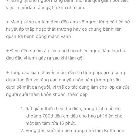
+ Mang lại cho người mang bệnh mới trải qua giảm bớt việc
việc lo mỗi lần tắm giặt ở khu nhà tắm.
+ Mang lại sự an tâm đem đến cho số người từng có tiền sử
huyết áp thấp hoặc thất thường hay có chứng bệnh liên
quan tới bệnh động mạch vành
+ Đem đến sự ấm áp làm cho bao nhiêu người tắm loại bỏ
đau đầu vì lạnh gây ra sau khi tắm gội
+ Tăng cao luân chuyển máu, đèn tia hồng ngoại có công
dùng tạo ấm và tăng cao chuyển hóa năng lượng ở sâu
dưới bề mặt da người, vì thế có tác dụng làm cho lớp da của
người sưởi thêm khỏe khoắn, thêm đẹp
Rất giảm thiểu tiêu thụ điện, trung bình chỉ tiêu
khoảng 700đ tiền chi tiêu cho hao phí điện cho
một lần tắm rửa 15 phút.
Bóng đèn sưởi ấm bên trong nhà tắm Kottmann