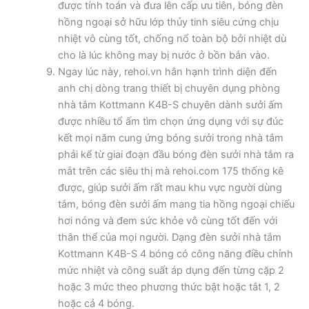
được tính toán và đưa lên cấp ưu tiên, bóng đèn
hồng ngoại sở hữu lớp thủy tinh siêu cứng chịu
nhiệt vô cùng tốt, chống nổ toàn bộ bởi nhiệt dù
cho là lúc không may bị nước ở bồn bắn vào.
Ngay lúc này, rehoi.vn hân hạnh trình diện đến
anh chị dòng trang thiết bị chuyên dụng phòng
nhà tắm Kottmann K4B-S chuyên dành sưởi ấm
được nhiều tổ ấm tìm chọn ứng dụng với sự đúc
kết mọi năm cung ứng bóng sưởi trong nhà tắm
phải kể từ giai đoạn đầu bóng đèn sưởi nhà tắm ra
mắt trên các siêu thị mà rehoi.com 175 thống kê
được, giúp sưởi ấm rất mau khu vực người dùng
tắm, bóng đèn sưởi ấm mang tia hồng ngoại chiếu
hơi nóng và đem sức khỏe vô cùng tốt đến với
thân thể của mọi người. Dạng đèn sưởi nhà tắm
Kottmann K4B-S 4 bóng có công năng điều chỉnh
mức nhiệt và công suất áp dụng đến từng cặp 2
hoặc 3 mức theo phương thức bật hoặc tắt 1, 2
hoặc cả 4 bóng.