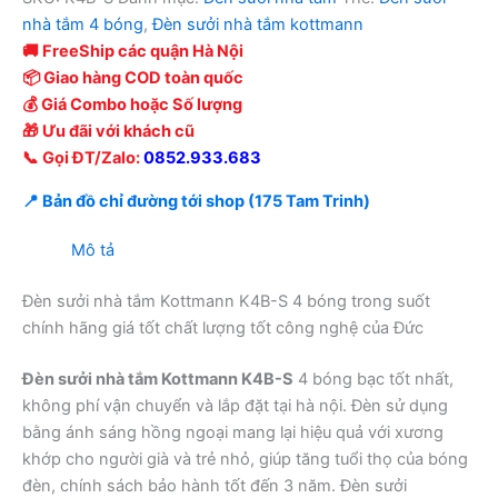
nhà tắm 4 bóng
,
Đèn sưởi nhà tắm kottmann
🚚 FreeShip các quận Hà Nội
📦 Giao hàng COD toàn quốc
💰 Giá Combo hoặc Số lượng
🎁 Ưu đãi với khách cũ
📞 Gọi ĐT/Zalo:
0852.933.683
📍 Bản đồ chỉ đường tới shop (175 Tam Trinh)
Mô tả
Đèn sưởi nhà tắm Kottmann K4B-S 4 bóng trong suốt
chính hãng giá tốt chất lượng tốt công nghệ của Đức
Đèn sưởi nhà tắm Kottmann K4B-S
4 bóng bạc tốt nhất,
không phí vận chuyển và lắp đặt tại hà nội. Đèn sử dụng
bằng ánh sáng hồng ngoại mang lại hiệu quả với xương
khớp cho người già và trẻ nhỏ, giúp tăng tuổi thọ của bóng
đèn, chính sách bảo hành tốt đến 3 năm. Đèn sưởi