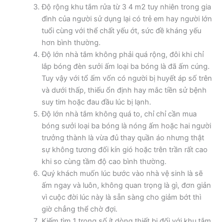
Độ rộng khu tắm rửa từ 3 4 m2 tuy nhiên trong gia
đình của người sử dụng lại có trẻ em hay người lớn
tuổi cùng với thể chất yếu ớt, sức đề kháng yếu
hơn bình thường.
Độ lớn nhà tắm không phải quá rộng, đôi khi chỉ
lắp bóng đèn sưởi ấm loại ba bóng là đã ấm cúng.
Tuy vậy với tổ ấm vốn có người bị huyết áp số trên
và dưới thấp, thiếu ổn định hay mắc tiền sử bệnh
suy tim hoặc đau đầu lúc bị lạnh.
Độ lớn nhà tắm không quá to, chỉ chỉ cần mua
bóng sưởi loại ba bóng là nóng ấm hoặc hai người
trưởng thành là vừa đủ thay quần áo nhưng thật
sự không tương đối kín gió hoặc trên trần rất cao
khi so cùng tầm độ cao bình thường.
Quý khách muốn lúc bước vào nhà vệ sinh là sẽ
ấm ngay và luôn, không quan trọng là gì, đơn giản
vì cuộc đời lúc này là sẵn sàng cho giảm bớt thì
giờ chẳng thể chờ đợi.
Kiếm tìm 1 trong số ít dòng thiết bị đối với khu tắm