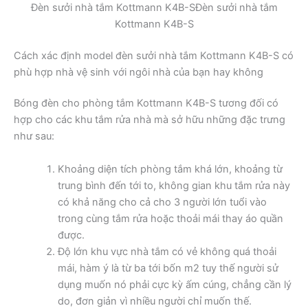
Đèn sưởi nhà tắm Kottmann K4B-SĐèn sưởi nhà tắm
Kottmann K4B-S
Cách xác định model đèn sưởi nhà tắm Kottmann K4B-S có
phù hợp nhà vệ sinh với ngôi nhà của bạn hay không
Bóng đèn cho phòng tắm Kottmann K4B-S tương đối có
hợp cho các khu tắm rửa nhà mà sở hữu những đặc trưng
như sau:
Khoảng diện tích phòng tắm khá lớn, khoảng từ
trung bình đến tới to, không gian khu tắm rửa này
có khả năng cho cả cho 3 người lớn tuổi vào
trong cùng tắm rửa hoặc thoải mái thay áo quần
được.
Độ lớn khu vực nhà tắm có vẻ không quá thoải
mái, hàm ý là từ ba tới bốn m2 tuy thế người sử
dụng muốn nó phải cực kỳ ấm cúng, chẳng cần lý
do, đơn giản vì nhiều người chỉ muốn thế.