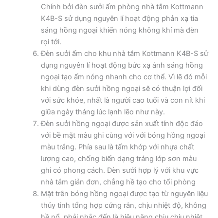
Chính bởi đèn sưởi ấm phòng nhà tắm Kottmann
K4B-S sử dụng nguyên lí hoạt động phản xạ tia
sáng hồng ngoại khiến nóng không khí mà đèn
rọi tới.
Đèn sưởi ấm cho khu nhà tắm Kottmann K4B-S sử
dụng nguyên lí hoạt động bức xạ ánh sáng hồng
ngoại tạo ấm nóng nhanh cho cơ thể. Vì lẽ đó mỗi
khi dùng đèn sưởi hồng ngoại sẽ có thuận lợi đối
với sức khỏe, nhất là người cao tuổi và con nít khi
giữa ngày tháng lúc lạnh lẽo như này.
Đèn sưởi hồng ngoại được sản xuất tính độc đáo
với bề mặt màu ghi cùng với với bóng hồng ngoại
màu trắng. Phía sau là tấm khớp với nhựa chất
lượng cao, chống biến dạng tráng lớp sơn màu
ghi có phong cách. Đèn sưởi hợp lý với khu vực
nhà tắm giản đơn, chẳng hề tạo cho tối phòng
Mặt trên bóng hồng ngoại được tạo từ nguyên liệu
thủy tinh tổng hợp cứng rắn, chịu nhiệt độ, không
hề nổ, phải nhắc đến là hiệu năng chịu chịu nhiệt