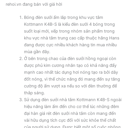
rehoi.vn đang bán với giá hời
Bóng đèn sưởi ấm lắp trong khu vực tắm
Kottmann K4B-S là kiểu đèn sưởi 4 bóng trong
suốt loại mới, xếp trong nhóm sản phẩm trong
khu vực nhà tắm trung cao cấp thuộc hãng Hans
đang được cực nhiều khách hàng tin mua nhiều
mùa gần đây.
Ở bên trong chao của đèn sưởi hồng ngoại còn
được phủ kim cương nhân tạo có khả năng đẩy
mạnh cao nhất tác dụng hơi nóng tạo ra bởi dây
đốt nóng, vì thế chức năng đó mang đến sự tăng
cường độ ấm vượt xa nếu so với đèn thường để
thắp sáng.
Sử dụng đèn sưởi nhà tắm Kottmann K4B-S ngoài
hiệu năng làm ấm đến cho cơ thể lúc những đêm
đại hàn giá rét đèn sưởi nhà tắm còn mang đến
vài hữu dụng tích cực đối với sức khỏe thể chất
của người sử dụng. Được biết một số cuộc phỏng