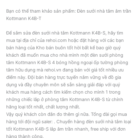
Bạn có thể tham khảo sản phẩm: Đèn sưởi nhà tắm âm trần
Kottmann K4B-T
Để sắm sửa đèn sưởi nhà tắm Kottmann K4B-S, hãy tìm
mua tại địa chỉ của rehoi.com hoặc đặt hàng với các bạn
bán hàng của Kho bán buôn tốt hời bất kể bao giờ quý
khách đã muốn mua cho nhà mình một đèn sưởi phòng
tắm Kottmann K4B-S 4 bóng hồng ngoại ốp tường phòng
tắm hữu dụng mà rehoi.vn đang bán với giá tốt nhiều ưu
điểm này. Đội bán hàng trực tuyến nắm vững về đồ gia
dụng và đầy chuyên môn sẽ sẵn sàng giải đáp với quý
khách mua hàng cách tìm kiếm chọn cho mình 1 trong
những chiếc lắp ở phòng tắm Kottmann K4B-S từ chính
hãng loại tốt nhất, chất lượng nhất.
Vậy quý khách còn đắn đo thêm gì nữa. Tổng đài gọi mua
hàng tới đội ngũ saler:
. Chuyển hàng đèn sưởi nhà tắm loại
tốt Kottmann K4B-S lắp âm trần nhanh, free ship với đơn
hàng thành công.