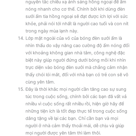
nguyên tắc chiếu xạ ánh sáng hồng ngoại để ấm
nóng nhanh cho cơ thể. Chính bởi khi dùng đèn
sưởi ấm tia hồng ngoại sẽ đạt được ích lợi với sức
khỏe, phải nói tới nhất là người cao tuổi và con nít
trong ngày mùa lạnh này.
Lớp mặt ngoài của vỏ của bóng đèn sưởi ấm là
nhìn thấu do vậy nâng cao cường độ ấm nóng đối
với khoảng không gian nhà tắm, công nghệ đặc
biệt này giúp người đứng dưới bóng mỗi khi nhìn
trực diện vào bóng đèn sưởi mà chẳng cảm nhận
thấy chói lói mắt, đối với nhà bạn có trẻ con sẽ vô
cùng yên tâm.
Đây là thời khắc mọi người cần tăng cao sự sung
túc trong cuộc sống, chính bởi các bạn đã vất vả
nhiều vì cuộc sống rất nhiều rồi, hiện giờ hãy để
những tiện ích là tốt đẹp thực tế trong cuộc sống
dâng tặng về lại các bạn. Chỉ cần bạn và mọi
người ở nhà cảm thấy thoải mái, dễ chịu và giúp
mọi người được yên tâm thì làm thôi.