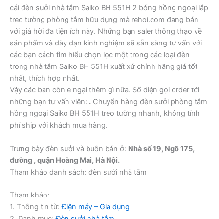
cái đèn sưởi nhà tắm Saiko BH 551H 2 bóng hồng ngoại lắp
treo tường phòng tắm hữu dụng mà rehoi.com đang bán
với giá hời đa tiện ích này. Những bạn saler thông thạo về
sản phẩm và dày dạn kinh nghiệm sẽ sẵn sàng tư vấn với
các bạn cách tìm hiểu chọn lọc một trong các loại đèn
trong nhà tắm Saiko BH 551H xuất xứ chính hãng giá tốt
nhất, thích hợp nhất.
Vậy các bạn còn e ngại thêm gì nữa. Số điện gọi order tới
những bạn tư vấn viên:
.
Chuyển hàng đèn sưởi phòng tắm
hồng ngoại Saiko BH 551H treo tường nhanh, không tính
phí ship với khách mua hàng.
Trưng bày đèn sưởi và buôn bán ở:
Nhà số 19, Ngõ 175,
đường , quận Hoàng Mai, Hà Nội.
Tham khảo danh sách: đèn sưởi nhà tắm
Tham khảo:
1. Thông tin từ:
Điện máy – Gia dụng
2. Danh mục:
Đèn sưởi nhà tắm