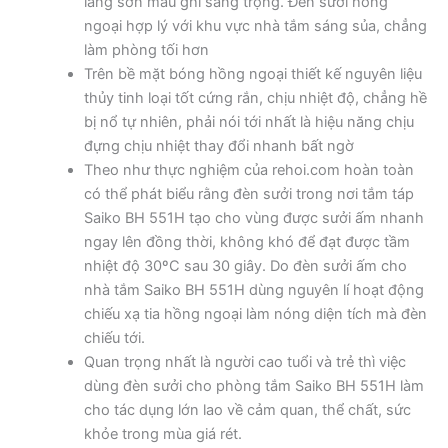
láng sơn màu ghi sang trọng. Đèn sưởi hồng
ngoại hợp lý với khu vực nhà tắm sáng sủa, chẳng
làm phòng tối hơn
Trên bề mặt bóng hồng ngoại thiết kế nguyên liệu
thủy tinh loại tốt cứng rắn, chịu nhiệt độ, chẳng hề
bị nổ tự nhiên, phải nói tới nhất là hiệu năng chịu
đựng chịu nhiệt thay đổi nhanh bất ngờ
Theo như thực nghiệm của rehoi.com hoàn toàn
có thể phát biểu rằng đèn sưởi trong nơi tắm táp
Saiko BH 551H tạo cho vùng được sưởi ấm nhanh
ngay lên đồng thời, không khó để đạt được tầm
nhiệt độ 30ºC sau 30 giây. Do đèn sưởi ấm cho
nhà tắm Saiko BH 551H dùng nguyên lí hoạt động
chiếu xạ tia hồng ngoại làm nóng diện tích mà đèn
chiếu tới.
Quan trọng nhất là người cao tuổi và trẻ thì việc
dùng đèn sưởi cho phòng tắm Saiko BH 551H làm
cho tác dụng lớn lao về cảm quan, thể chất, sức
khỏe trong mùa giá rét.