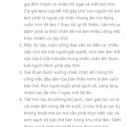
gia đình thành ra nhiều trở ngại và mệt mỏi hơn.
Cái giá lạnh của tiết trời gây cho con người nỗi ám
ảnh phải ra ngoài cái chăn nhung ấm hơi đang
cuộn tròn để làm 1 thao tác gì đó thêm. Lắm khi ai
đành phải ra khỏi chăn để mà làm nhiều công việc
theo nhiệm vụ vậy thôi
Mặc dù vậy, cuộc sống đẹp vẫn cứ diễn ra, nhiều
việc chờ đợi loài người giải quyết, cho nên làm thế
nào mà ở mãi mãi bên trong chiếc chăn ấm được,
loài người đành phải dậy thôi.
Giai đoạn bước xuống chiếc chăn ấm nóng thì
công việc đầu tiên của bản thân mình là làm sạch
bản thể. Mọi người buộc phải sạch sẽ, sáng láng
nhằm tạo đà cho 1 ngày mới đã lên
Tiết trời này thì không khí lạnh, cảm giác lúc rời ra
cái chăn ấm nóng đã rét buốt, vì như thế ai cực kỳ
không thoải mái lúc mà cần phải thực hiện các vệ
sinh sạch sẽ bản thể bên trong khu nhà tắm. Điểm
được coi là lạnh giá nhất trong lòng nhà này.