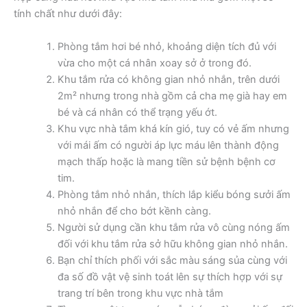
tính chất như dưới đây:
Phòng tắm hơi bé nhỏ, khoảng diện tích đủ với
vừa cho một cá nhân xoay sở ở trong đó.
Khu tắm rửa có không gian nhỏ nhắn, trên dưới
2m² nhưng trong nhà gồm cả cha mẹ già hay em
bé và cá nhân có thể trạng yếu ớt.
Khu vực nhà tắm khá kín gió, tuy có vẻ ấm nhưng
với mái ấm có người áp lực máu lên thành động
mạch thấp hoặc là mang tiền sử bệnh bệnh cơ
tim.
Phòng tắm nhỏ nhắn, thích lắp kiểu bóng sưởi ấm
nhỏ nhắn để cho bớt kềnh càng.
Người sử dụng cần khu tắm rửa vô cùng nóng ấm
đối với khu tắm rửa sở hữu không gian nhỏ nhắn.
Bạn chỉ thích phối với sắc màu sáng sủa cùng với
đa số đồ vật vệ sinh toát lên sự thích hợp với sự
trang trí bên trong khu vực nhà tắm