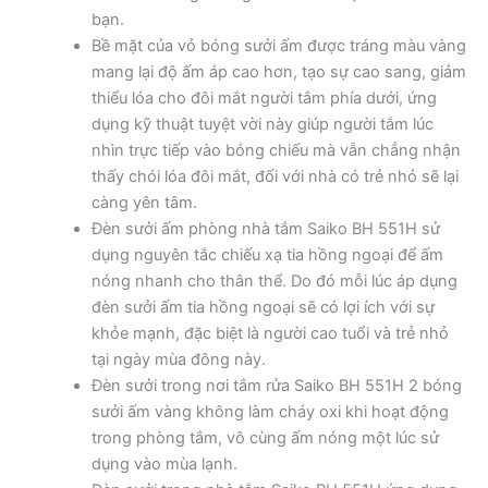
bạn.
Bề mặt của vỏ bóng sưởi ấm được tráng màu vàng
mang lại độ ấm áp cao hơn, tạo sự cao sang, giảm
thiểu lóa cho đôi mắt người tắm phía dưới, ứng
dụng kỹ thuật tuyệt vời này giúp người tắm lúc
nhìn trực tiếp vào bóng chiếu mà vẫn chẳng nhận
thấy chói lóa đôi mắt, đối với nhà có trẻ nhỏ sẽ lại
càng yên tâm.
Đèn sưởi ấm phòng nhà tắm Saiko BH 551H sử
dụng nguyên tắc chiếu xạ tia hồng ngoại để ấm
nóng nhanh cho thân thể. Do đó mỗi lúc áp dụng
đèn sưởi ấm tia hồng ngoại sẽ có lợi ích với sự
khỏe mạnh, đặc biệt là người cao tuổi và trẻ nhỏ
tại ngày mùa đông này.
Đèn sưởi trong nơi tắm rửa Saiko BH 551H 2 bóng
sưởi ấm vàng không làm cháy oxi khi hoạt động
trong phòng tắm, vô cùng ấm nóng một lúc sử
dụng vào mùa lạnh.