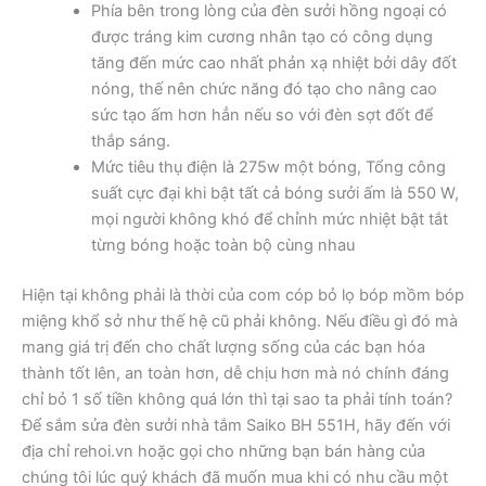
Phía bên trong lòng của đèn sưởi hồng ngoại có
được tráng kim cương nhân tạo có công dụng
tăng đến mức cao nhất phản xạ nhiệt bởi dây đốt
nóng, thế nên chức năng đó tạo cho nâng cao
sức tạo ấm hơn hẳn nếu so với đèn sợt đốt để
thắp sáng.
Mức tiêu thụ điện là 275w một bóng, Tổng công
suất cực đại khi bật tất cả bóng sưởi ấm là 550 W,
mọi người không khó để chỉnh mức nhiệt bật tắt
từng bóng hoặc toàn bộ cùng nhau
Hiện tại không phải là thời của com cóp bỏ lọ bóp mồm bóp
miệng khổ sở như thế hệ cũ phải không. Nếu điều gì đó mà
mang giá trị đến cho chất lượng sống của các bạn hóa
thành tốt lên, an toàn hơn, dễ chịu hơn mà nó chính đáng
chỉ bỏ 1 số tiền không quá lớn thì tại sao ta phải tính toán?
Để sắm sửa đèn sưởi nhà tắm Saiko BH 551H, hãy đến với
địa chỉ rehoi.vn hoặc gọi cho những bạn bán hàng của
chúng tôi lúc quý khách đã muốn mua khi có nhu cầu một