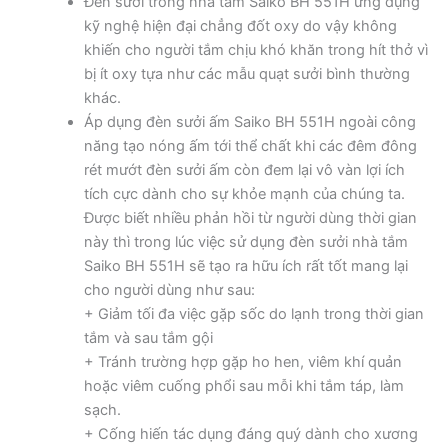
Đèn sưởi trong nhà tắm Saiko BH 551H ứng dụng
kỹ nghệ hiện đại chẳng đốt oxy do vậy không
khiến cho người tắm chịu khó khăn trong hít thở vì
bị ít oxy tựa như các mẫu quạt sưởi bình thường
khác.
Áp dụng đèn sưởi ấm Saiko BH 551H ngoài công
năng tạo nóng ấm tới thể chất khi các đêm đông
rét mướt đèn sưởi ấm còn đem lại vô vàn lợi ích
tích cực dành cho sự khỏe mạnh của chúng ta.
Được biết nhiều phản hồi từ người dùng thời gian
này thì trong lúc việc sử dụng đèn sưởi nhà tắm
Saiko BH 551H sẽ tạo ra hữu ích rất tốt mang lại
cho người dùng như sau:
+ Giảm tối đa việc gặp sốc do lạnh trong thời gian
tắm và sau tắm gội
+ Tránh trường hợp gặp ho hen, viêm khí quản
hoặc viêm cuống phổi sau mỗi khi tắm táp, làm
sạch.
+ Cống hiến tác dụng đáng quý dành cho xương