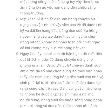
một lượng công suất sử dụng tuy vậy đem lại sự
ấm nóng lớn ưu việt hơn dạng đèn chiếu sáng
thông thường.
Mặt khác, vì là chiếc đèn làm nóng chuyên sử
dụng khu vệ sinh bởi vậy việc bảo vệ đã được tính
kỹ và đặt lên hàng đầu, bóng đèn sưởi tia hồng
ngoại mang cấu tạo dạng thủy tinh cứng chịu
nóng rất tốt, không nổ hoàn toàn bởi nhiệt ngay
cả khi không may bị nước nóng hắt vào.
Ngay lúc này, rehoi.com rất hân hạnh đề xuất đến
quý khách model đồ dùng chuyên dùng cho
phòng
nhà tắm Saiko BH 551H
chuyên dành sưởi
ấm được đa số nhà chọn dùng lắp theo việc nhận
thấy các năm cung ứng bóng đèn sưởi cho nhà vệ
sinh phải kể từ khi đèn sưởi ấm nhà tắm được tạo
ra và cung cấp trên các điểm cung cấp mà chúng
tôi thống kê được,giúp tạo ấm mau lẹ nơi mọi
người đứng, bóng sưởi ấm bước sóng hồng ngoại
đưa hơi nóng và đưa đến khỏe khoắn tốt dành