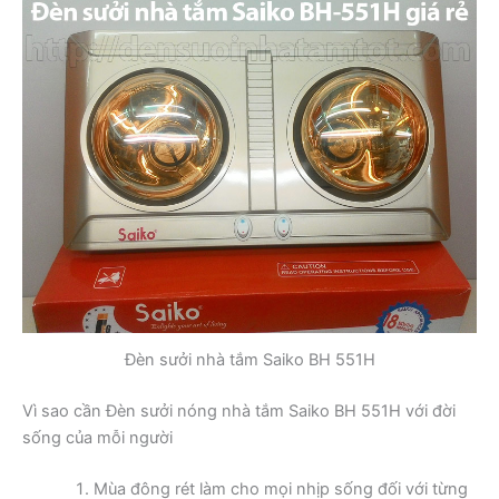
Đèn sưởi nhà tắm Saiko BH 551H
Vì sao cần Đèn sưởi nóng nhà tắm Saiko BH 551H với đời
sống của mỗi người
Mùa đông rét làm cho mọi nhịp sống đối với từng