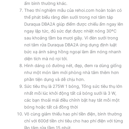
ấm bình thường khác.
Theo thí nghiệm mẫu của rehoi.com hoàn toàn có
thể phát biểu rằng đèn sưởi trong nơi tắm táp
Duraqua DBA2A giúp điểm được chiếu ấm ngay lên
ngay lập tức, đủ sức đạt được nhiệt nóng 30ºC
sau khoảng tầm ba mươi giây. Vì đèn sưởi trong
nơi tắm rửa Duraqua DBA2A ứng dụng định luật
bức xạ ánh sáng hồng ngoại làm ấm nóng nhanh
diện tích mà nó rọi tới.
Hình dáng có đường nét, đẹp, đem ra dùng giống
như một món làm mới phòng nhà tắm thêm hơn
phần tiện dụng và dễ chịu hơn.
Sức tiêu thụ là 275W 1 bóng, Tổng sức tiêu thụ lớn
nhất mỗi lúc khởi động tất cả bóng sưởi là 3 W,
các bạn thoải mái điều chỉnh bật hay tắt mỗi một
bóng hoặc tất cả đồng thời
Vô cùng giảm thiểu hao phí tiền điện, bình thường
chỉ với 600đ tiền chi tiêu cho hao phí điện với từng
lần tắm rửa tầm 15 phút.