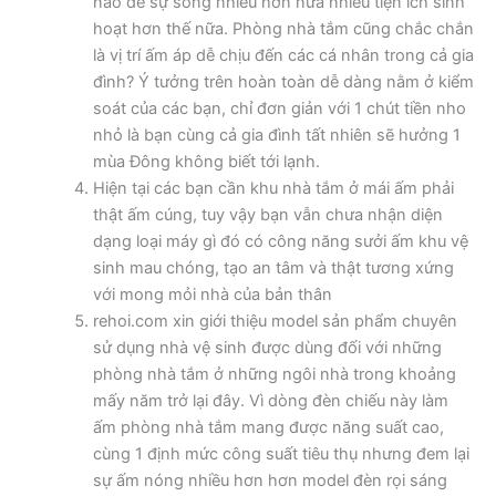
nào để sự sống nhiều hơn nữa nhiều tiện ích sinh
hoạt hơn thế nữa. Phòng nhà tắm cũng chắc chắn
là vị trí ấm áp dễ chịu đến các cá nhân trong cả gia
đình? Ý tưởng trên hoàn toàn dễ dàng nằm ở kiểm
soát của các bạn, chỉ đơn giản với 1 chút tiền nho
nhỏ là bạn cùng cả gia đình tất nhiên sẽ hưởng 1
mùa Đông không biết tới lạnh.
Hiện tại các bạn cần khu nhà tắm ở mái ấm phải
thật ấm cúng, tuy vậy bạn vẫn chưa nhận diện
dạng loại máy gì đó có công năng sưởi ấm khu vệ
sinh mau chóng, tạo an tâm và thật tương xứng
với mong mỏi nhà của bản thân
rehoi.com xin giới thiệu model sản phẩm chuyên
sử dụng nhà vệ sinh được dùng đối với những
phòng nhà tắm ở những ngôi nhà trong khoảng
mấy năm trở lại đây. Vì dòng đèn chiếu này làm
ấm phòng nhà tắm mang được năng suất cao,
cùng 1 định mức công suất tiêu thụ nhưng đem lại
sự ấm nóng nhiều hơn hơn model đèn rọi sáng