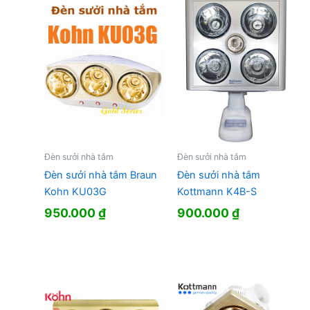
1.850.000 ₫.
là:
1.444.000
Đèn sưởi nhà tắm
Đèn sưởi nhà tắm
Đèn sưởi nhà tắm Braun
Đèn sưởi nhà tắm
Kohn KU03G
Kottmann K4B-S
950.000
₫
900.000
₫