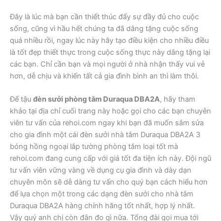
Đây là lúc mà bạn cần thiết thúc đẩy sự đầy đủ cho cuộc
sống, cũng vì hầu hết chúng ta đã dâng tặng cuộc sống
quá nhiều rồi, ngay lúc này hãy tạo điều kiện cho nhiều điều
là tốt đẹp thiết thực trong cuộc sống thực này dâng tặng lại
các bạn. Chỉ cần bạn và mọi người ở nhà nhận thấy vui vẻ
hơn, dễ chịu và khiến tất cả gia đình bình an thì làm thôi.
Để tậu
đèn sưởi phòng tắm Duraqua DBA2A
, hãy tham
khảo tại địa chỉ cuối trang này hoặc gọi cho các bạn chuyên
viên tư vấn của rehoi.com ngay khi bạn đã muốn sắm sửa
cho gia đình một cái đèn sưởi nhà tắm Duraqua DBA2A 3
bóng hồng ngoại lắp tường phòng tắm loại tốt mà
rehoi.com đang cung cấp với giá tốt đa tiện ích này. Đội ngũ
tư vấn viên vững vàng về dụng cụ gia đình và dày dạn
chuyên môn sẽ dễ dàng tư vấn cho quý bạn cách hiểu hơn
để lựa chọn một trong các dạng đèn sưởi cho nhà tắm
Duraqua DBA2A hàng chính hãng tốt nhất, hợp lý nhất.
Vậy quý anh chị còn đắn đo gì nữa. Tổng đài gọi mua tới