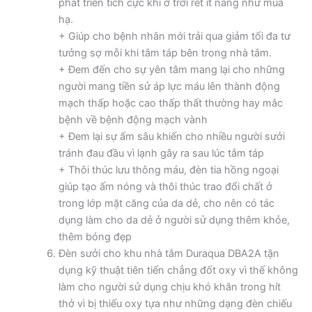
phát triển tích cực khi ở trời rét ít nắng như mùa
hạ.
+ Giúp cho bệnh nhân mới trải qua giảm tối đa tư
tưởng sợ mỗi khi tắm táp bên trong nhà tắm.
+ Đem đến cho sự yên tâm mang lại cho những
người mang tiền sử áp lực máu lên thành động
mạch thấp hoặc cao thấp thất thường hay mắc
bệnh về bệnh động mạch vành
+ Đem lại sự ấm sâu khiến cho nhiều người sưởi
tránh đau đầu vì lạnh gây ra sau lúc tắm táp
+ Thôi thúc lưu thông máu, đèn tia hồng ngoại
giúp tạo ấm nóng và thôi thúc trao đổi chất ở
trong lớp mặt căng của da dẻ, cho nên có tác
dụng làm cho da dẻ ở người sử dụng thêm khỏe,
thêm bóng đẹp
Đèn sưởi cho khu nhà tắm Duraqua DBA2A tận
dụng kỹ thuật tiên tiến chẳng đốt oxy vì thế không
làm cho người sử dụng chịu khó khăn trong hít
thở vì bị thiếu oxy tựa như những dạng đèn chiếu