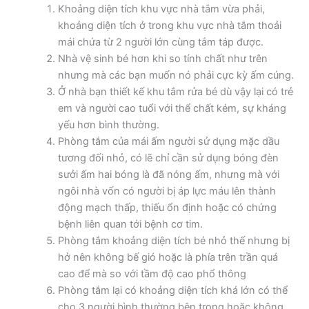
Khoảng diện tích khu vực nhà tắm vừa phải,
khoảng diện tích ở trong khu vực nhà tắm thoải
mái chứa từ 2 người lớn cùng tắm táp được.
Nhà vệ sinh bé hơn khi so tính chất như trên
nhưng mà các bạn muốn nó phải cực kỳ ấm cúng.
Ở nhà bạn thiết kế khu tắm rửa bé dù vậy lại có trẻ
em và người cao tuổi với thể chất kém, sự kháng
yếu hơn bình thường.
Phòng tắm của mái ấm người sử dụng mặc dầu
tương đối nhỏ, có lẽ chỉ cần sử dụng bóng đèn
sưởi ấm hai bóng là đã nóng ấm, nhưng mà với
ngôi nhà vốn có người bị áp lực máu lên thành
động mạch thấp, thiếu ổn định hoặc có chứng
bệnh liên quan tới bệnh cơ tim.
Phòng tắm khoảng diện tích bé nhỏ thế nhưng bị
hở nên không bế gió hoặc là phía trên trần quá
cao để mà so với tầm độ cao phổ thông
Phòng tắm lại có khoảng diện tích khá lớn có thể
cho 3 người bình thường bên trong hoặc không