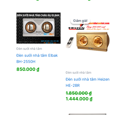
Giảm giá!
Giảm giá!
Đèn sưởi nhà tắm
Đèn sưởi nhà tắm Elbak
BH-2550H
850.000
₫
Đèn sưởi nhà tắm
Đèn sưởi nhà tắm Heizen
HE-2BR
1.850.000
₫
Giá
Giá
1.444.000
₫
gốc
hiện
là:
tại