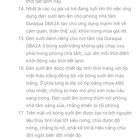
thời tiết lạnh này.
Nhất là các cụ già và trẻ đang tuổi lớn thì việc ứng
dụng đèn sưởi làm ấm cho phòng nhà tắm
Duraqua DBA2A tạo cho ứng dụng mạnh mẽ về
cảm quan, thân thể, sức khỏe trong mùa giá rét.
Đèn sưởi dành riêng cho nơi tắm rửa Duraqua
DBA2A 3 bóng sưởi trắng không gây cháy oxy
phía trong phòng nhà tắm, cực ấm mỗi thời điểm
khởi động vào thời tiết lạnh.
Đèn sưởi ấm được thiết lập tính thời trang với ốp
mặt màu trắng đồng bộ với bóng sưởi ấm màu
trắng. Ở phía lưng là lớp vỏ ốp bằng nhựa ABS
chịu nhiệt, chống bị méo mó phủ sơn màu nâu
sang trọng. Đèn sưởi ấm tương thích với phòng
nhà tắm sáng sủa, chẳng khiến bị tối phòng
Trên mặt vỏ bóng sưởi ấm được tạo ra bởi nguyên
liệu thủy tinh loại tốt siêu cứng, chịu được độ
nóng, chẳng bị nổ, phải kể tới là hiệu năng chịu
đột ngột biến đổi nhiệt độ