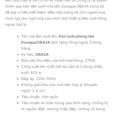
Bên dưới đây là vài chỉ số kỹ thuật nền do công ty ủy quyền
chính quy bán đèn sưởi nhà tắm Duraqua DBA2A công bố
để quý vị hiểu biết thêm. Điều này mang tới cho người mua
chọn lựa cho ngôi nhà của mình một thiết bị đèn sưởi hồng
ngoại hợp lý.
Tên của đèn sưởi ấm:
Đèn sưởi phòng tắm
Duraqua DBA2A
ánh sáng hồng ngoại 3 bóng
trắng
Ký hiệu:
DBA2A
Mức tiêu thụ điện của mỗi một bóng: 275W
Công suất lớn nhất mỗi lúc bật cả 3 bóng chiếu
sưởi: 825 w
Điệp áp: 220v-50Hz
Không gian khu vực nhà tắm hợp lý (khuyến
nghị): 3-5 m2
Tiêu chuẩn: Hàn quốc
Tiêu chuẩn an toàn trong quá trình dùng: chống bị
rò nguồn điện, không chập điện, chống nổ bóng