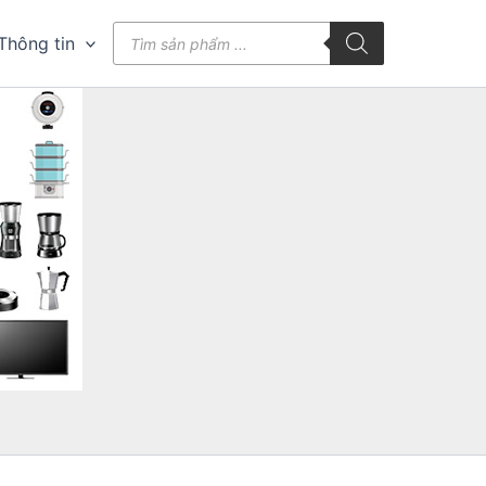
Tìm
Thông tin
kiếm
sản
phẩm