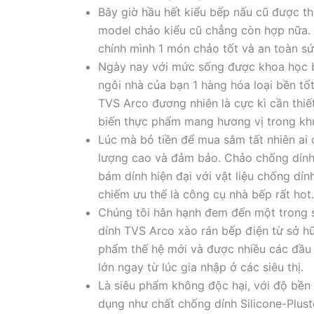
Bây giờ hầu hết kiểu bếp nấu cũ được th
model chảo kiểu cũ chẳng còn hợp nữa. 
chính mình 1 món chảo tốt và an toàn sứ
Ngày nay với mức sống được khoa học bi
ngôi nhà của bạn 1 hàng hóa loại bền tố
TVS Arco đương nhiên là cực kì cần thiết
biến thực phẩm mang hương vị trong kh
Lúc mà bỏ tiền để mua sắm tất nhiên ai
lượng cao và đảm bảo. Chảo chống dính
bám dính hiện đại với vật liệu chống dín
chiếm ưu thế là công cụ nhà bếp rất hot.
Chúng tôi hân hạnh đem đến một trong s
dính TVS Arco xào rán bếp điện từ sở h
phẩm thế hệ mới và được nhiều các đầu 
lớn ngay từ lúc gia nhập ở các siêu thị.
Là siêu phẩm không độc hại, với độ bền 
dụng như chất chống dính Silicone-Plus