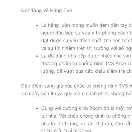
Đôi dòng về Hãng TVS
Là hãng luôn mong muốn đem đến tay c
người đầu bếp sự vừa ý từ phong cách b
đạt được sự yêu thích nhất, thế nên tên 
và sự tín nhiệm trên thị trường với số n
Là đồ dùng nhà bếp được nhiều nhà sản 
thương phẩm từ chống dính TVS Arco là 
lượng, đã vượt qua các khâu kiểm tra ch
Đặc điểm sáng giá của chảo từ chống dính TVS 
siêu dày của Italya quai cầm cách nhiệt không b
Cùng với đường kính 20cm đó là một tro
tại nhà. Với chảo chống dính từ chống 
như là: ốp trứng, cá rán, thịt rán, đậu rất 
KÍCH CỠ CHẢO: 20cm