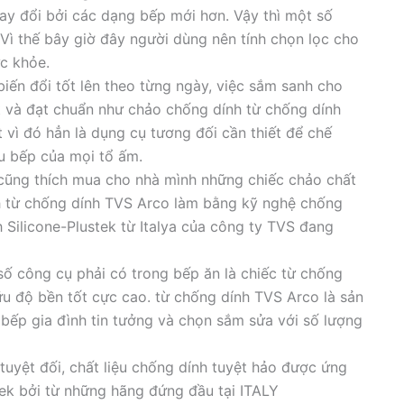
ay đổi bởi các dạng bếp mới hơn. Vậy thì một số
Vì thế bây giờ đây người dùng nên tính chọn lọc cho
c khỏe.
ến đổi tốt lên theo từng ngày, việc sắm sanh cho
t và đạt chuẩn như chảo chống dính từ chống dính
 vì đó hẳn là dụng cụ tương đối cần thiết để chế
u bếp của mọi tổ ấm.
 cũng thích mua cho nhà mình những chiếc chảo chất
 từ chống dính TVS Arco làm bằng kỹ nghệ chống
h Silicone-Plustek từ Italya của công ty TVS đang
ố công cụ phải có trong bếp ăn là chiếc từ chống
ữu độ bền tốt cực cao. từ chống dính TVS Arco là sản
bếp gia đình tin tưởng và chọn sắm sửa với số lượng
tuyệt đối, chất liệu chống dính tuyệt hảo được ứng
tek bởi từ những hãng đứng đầu tại ITALY