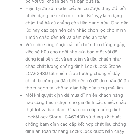
bõ với với khoản tiền mà bạn đưa ra.
Hiện tại đa số model bếp ăn cũ được thay đổi bởi
nhiều dạng bếp kiểu mới hơn. Bởi vậy lắm dạng
chảo thế hệ cũ chẳng còn tiện dụng nữa. Cho nên
lúc này các bạn nên cân nhắc chọn lọc cho mình
1 món chảo bền tốt và đảm bảo an toàn.
Với cuộc sống được cải tiến hơn theo từng ngày,
việc sở hữu cho ngôi nhà của bạn một vài đồ
dùng loại bền tốt và an toàn và tiêu chuẩn như
chảo chất lượng chống dính Lock&Lock Stone
LCA6243D tất nhiên là xu hướng chung vì đây
chính là công cụ đặc biệt nên có để đun nấu đồ ăn
thơm ngon tại không gian bếp của từng mái ấm.
Mỗi khi quyết định để mua dĩ nhiên khách hàng
nào cũng thích chọn cho gia đình các chiếc chảo
thật tốt và bảo đảm. Chảo cao cấp chống dính
Lock&Lock Stone LCA6243D sử dụng kỹ thuật
chống bám dính cao cấp kết hợp chất liệu chống
dính an toàn từ hãng Lock&Lock được bán chạy