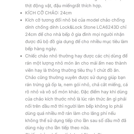
thịt động vật, đậu miếngrất thích hợp.
KÍCH CỠ CHẢO: 24cm
Kích cỡ tương đối nhỏ bé của model chảo chống
dính chống dính Lock&Lock Stone LCA6243D chỉ
24cm để cho nhà bếp ở gia đình mọi người nhận
được đủ bộ đồ gia dụng để cho nhiều mục tiêu làm
bếp hàng ngày.
Chiếc chảo nhỏ thường hay được các chị dùng để
rán một lượng nhỏ món ăn cho mái ấm neo thành
viên hay là thông thường tiêu thụ 1 chút đồ ăn.
Chảo cũng thường xuyên được sử dụng giúp bạn
rán trứng gà ốp la, nem gói nhỏ, chả cắt miếng, cá
rô nhỏ và vô số món khác. Đặc điểm hay khi dùng
của chảo kích thước nhỏ là lúc rán thức ăn gì phải
nổi trên dầu mỡ thì người làm bếp không lo phải
dùng quá nhiều mỡ rán làm cho lãng phí nếu
không thể sử dụng tiếp cho lần sau số dầu mỡ đã
dùng này cho lần tiếp theo nữa.