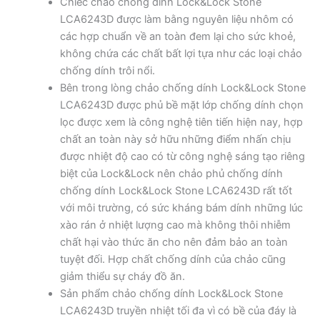
Chiếc chảo chống dính Lock&Lock Stone
LCA6243D được làm bằng nguyên liệu nhôm có
các hợp chuẩn về an toàn đem lại cho sức khoẻ,
không chứa các chất bất lợi tựa như các loại chảo
chống dính trôi nổi.
Bên trong lòng chảo chống dính Lock&Lock Stone
LCA6243D được phủ bề mặt lớp chống dính chọn
lọc được xem là công nghệ tiên tiến hiện nay, hợp
chất an toàn này sở hữu những điểm nhấn chịu
được nhiệt độ cao có từ công nghệ sáng tạo riêng
biệt của Lock&Lock nên chảo phủ chống dính
chống dính Lock&Lock Stone LCA6243D rất tốt
với môi trường, có sức kháng bám dính những lúc
xào rán ở nhiệt lượng cao mà không thôi nhiễm
chất hại vào thức ăn cho nên đảm bảo an toàn
tuyệt đối. Hợp chất chống dính của chảo cũng
giảm thiểu sự cháy đồ ăn.
Sản phẩm chảo chống dính Lock&Lock Stone
LCA6243D truyền nhiệt tối đa vì có bề của đáy là