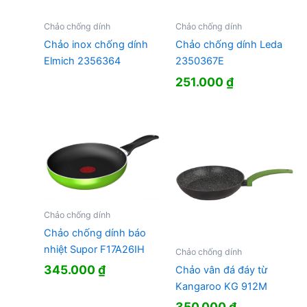
Chảo chống dính
Chảo chống dính
Chảo inox chống dính
Chảo chống dính Leda
Elmich 2356364
2350367E
251.000
₫
Chảo chống dính
Chảo chống dính báo
nhiệt Supor F17A26IH
Chảo chống dính
345.000
₫
Chảo vân đá đáy từ
Kangaroo KG 912M
350.000
₫