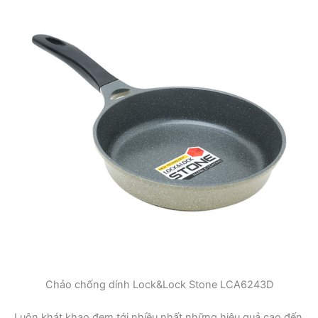
Chảo chống dính Lock&Lock Stone LCA6243D
Luôn khát khao đem tới nhiều nhất những hiệu quả cao đến