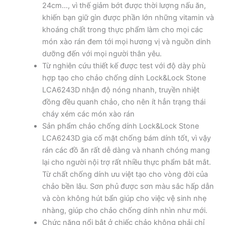
24cm…, vì thế giảm bớt được thời lượng nấu ăn,
khiến bạn giữ gìn được phần lớn những vitamin và
khoáng chất trong thực phẩm làm cho mọi các
món xào rán đem tới mọi hương vị và nguồn dinh
dưỡng đến với mọi người thân yêu.
Từ nghiên cứu thiết kế được test với độ dày phù
hợp tạo cho chảo chống dính Lock&Lock Stone
LCA6243D nhận độ nóng nhanh, truyền nhiệt
đồng đều quanh chảo, cho nên ít hẳn trạng thái
cháy xém các món xào rán
Sản phẩm chảo chống dính Lock&Lock Stone
LCA6243D gia cố mặt chống bám dính tốt, vì vậy
rán các đồ ăn rất dễ dàng và nhanh chóng mang
lại cho người nội trợ rất nhiều thực phẩm bắt mắt.
Từ chất chống dính ưu việt tạo cho vòng đời của
chảo bền lâu. Sơn phủ được sơn màu sắc hấp dẫn
và còn không hút bẩn giúp cho việc vệ sinh nhẹ
nhàng, giúp cho chảo chống dính nhìn như mới.
Chức năng nổi bật ở chiếc chảo không phải chỉ