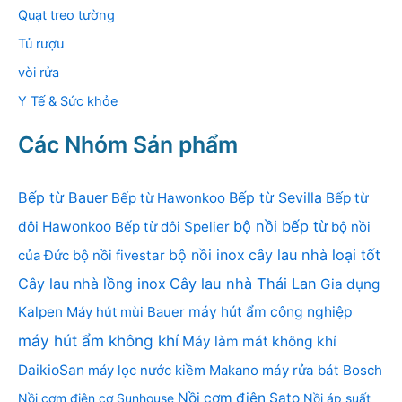
Quạt treo tường
Tủ rượu
vòi rửa
Y Tế & Sức khỏe
Các Nhóm Sản phẩm
Bếp từ Bauer
Bếp từ Sevilla
Bếp từ Hawonkoo
Bếp từ
bộ nồi bếp từ
đôi Hawonkoo
Bếp từ đôi Spelier
bộ nồi
bộ nồi inox
cây lau nhà loại tốt
của Đức
bộ nồi fivestar
Cây lau nhà lồng inox
Cây lau nhà Thái Lan
Gia dụng
Kalpen
Máy hút mùi Bauer
máy hút ẩm công nghiệp
máy hút ẩm không khí
Máy làm mát không khí
DaikioSan
máy lọc nước kiềm Makano
máy rửa bát Bosch
Nồi cơm điện Sato
Nồi cơm điện cơ Sunhouse
Nồi áp suất