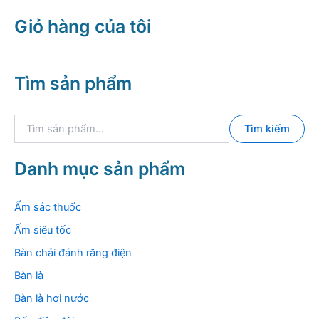
Giỏ hàng của tôi
Tìm sản phẩm
T
Tìm kiếm
ì
m
k
Danh mục sản phẩm
i
ế
m
Ấm sắc thuốc
:
Ấm siêu tốc
Bàn chải đánh răng điện
Bàn là
Bàn là hơi nước