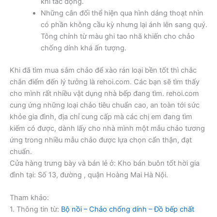
khi tác động.
Những cân đối thể hiện qua hình dáng thoạt nhìn
có phần không cầu kỳ nhưng lại ánh lên sang quý.
Tông chính từ màu ghi tao nhã khiến cho chảo
chống dính khá ấn tượng.
Khi đã tìm mua sắm chảo để xào rán loại bền tốt thì chắc
chắn điểm đến lý tưởng là rehoi.com. Các bạn sẽ tìm thấy
cho mình rất nhiều vật dụng nhà bếp đang tìm. rehoi.com
cung ứng những loại chảo tiêu chuẩn cao, an toàn tới sức
khỏe gia đình, địa chỉ cung cấp mà các chị em đang tìm
kiếm có được, dành lấy cho nhà mình một mẫu chảo tương
ứng trong nhiều mẫu chảo được lựa chọn cẩn thận, đạt
chuẩn.
Cửa hàng trưng bày và bán lẻ ở: Kho bán buôn tốt hời gia
đình tại: Số 13, đường , quận Hoàng Mai Hà Nội.
Tham khảo:
1. Thông tin từ:
Bộ nồi – Chảo chống dính – Đồ bếp chất