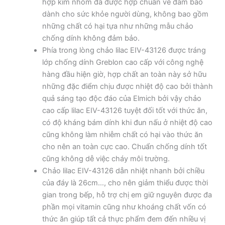
hợp kim nhôm đã được hợp chuẩn về đảm bảo
dành cho sức khỏe người dùng, không bao gồm
những chất có hại tựa như những mẫu chảo
chống dính không đảm bảo.
Phía trong lòng chảo lilac EIV-43126 được tráng
lớp chống dính Greblon cao cấp với công nghệ
hàng đầu hiện giờ, hợp chất an toàn này sở hữu
những đặc điểm chịu được nhiệt độ cao bởi thành
quả sáng tạo độc đáo của Elmich bởi vậy chảo
cao cấp lilac EIV-43126 tuyệt đối tốt với thức ăn,
có độ kháng bám dính khi đun nấu ở nhiệt độ cao
cũng không làm nhiễm chất có hại vào thức ăn
cho nên an toàn cực cao. Chuẩn chống dính tốt
cũng không dễ việc cháy môi trường.
Chảo lilac EIV-43126 dẫn nhiệt nhanh bởi chiều
của đáy là 26cm…, cho nên giảm thiểu được thời
gian trong bếp, hỗ trợ chị em giữ nguyên được đa
phần mọi vitamin cũng như khoáng chất vốn có
thức ăn giúp tất cả thực phẩm đem đến nhiều vị