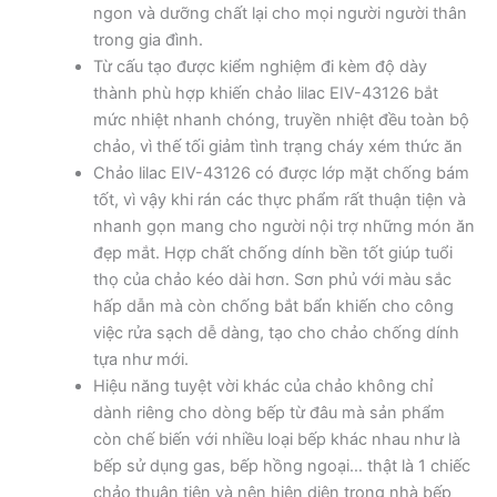
ngon và dưỡng chất lại cho mọi người người thân
trong gia đình.
Từ cấu tạo được kiểm nghiệm đi kèm độ dày
thành phù hợp khiến chảo lilac EIV-43126 bắt
mức nhiệt nhanh chóng, truyền nhiệt đều toàn bộ
chảo, vì thế tối giảm tình trạng cháy xém thức ăn
Chảo lilac EIV-43126 có được lớp mặt chống bám
tốt, vì vậy khi rán các thực phẩm rất thuận tiện và
nhanh gọn mang cho người nội trợ những món ăn
đẹp mắt. Hợp chất chống dính bền tốt giúp tuổi
thọ của chảo kéo dài hơn. Sơn phủ với màu sắc
hấp dẫn mà còn chống bắt bẩn khiến cho công
việc rửa sạch dễ dàng, tạo cho chảo chống dính
tựa như mới.
Hiệu năng tuyệt vời khác của chảo không chỉ
dành riêng cho dòng bếp từ đâu mà sản phẩm
còn chế biến với nhiều loại bếp khác nhau như là
bếp sử dụng gas, bếp hồng ngoại… thật là 1 chiếc
chảo thuận tiện và nên hiện diện trong nhà bếp