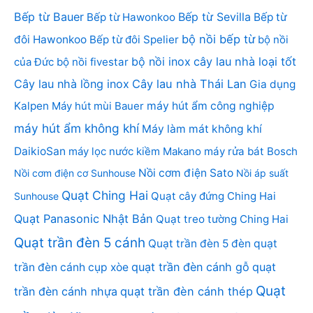
Bếp từ Bauer
Bếp từ Sevilla
Bếp từ Hawonkoo
Bếp từ
bộ nồi bếp từ
đôi Hawonkoo
Bếp từ đôi Spelier
bộ nồi
bộ nồi inox
cây lau nhà loại tốt
của Đức
bộ nồi fivestar
Cây lau nhà lồng inox
Cây lau nhà Thái Lan
Gia dụng
Kalpen
Máy hút mùi Bauer
máy hút ẩm công nghiệp
máy hút ẩm không khí
Máy làm mát không khí
DaikioSan
máy lọc nước kiềm Makano
máy rửa bát Bosch
Nồi cơm điện Sato
Nồi cơm điện cơ Sunhouse
Nồi áp suất
Quạt Ching Hai
Quạt cây đứng Ching Hai
Sunhouse
Quạt Panasonic Nhật Bản
Quạt treo tường Ching Hai
Quạt trần đèn 5 cánh
Quạt trần đèn 5 đèn
quạt
quạt trần đèn cánh gỗ
quạt
trần đèn cánh cụp xòe
Quạt
trần đèn cánh nhựa
quạt trần đèn cánh thép