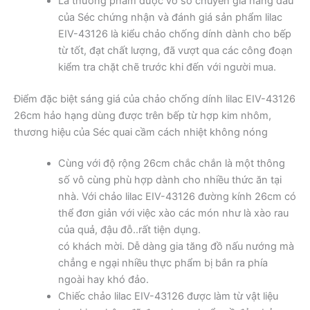
Là thương phẩm được vô số chuyên gia hàng đầu
của Séc chứng nhận và đánh giá sản phẩm lilac
EIV-43126 là kiểu chảo chống dính dành cho bếp
từ tốt, đạt chất lượng, đã vượt qua các công đoạn
kiểm tra chặt chẽ trước khi đến với người mua.
Điểm đặc biệt sáng giá của chảo chống dính lilac EIV-43126
26cm hảo hạng dùng được trên bếp từ hợp kim nhôm,
thương hiệu của Séc quai cầm cách nhiệt không nóng
Cùng với độ rộng 26cm chắc chắn là một thông
số vô cùng phù hợp dành cho nhiều thức ăn tại
nhà. Với chảo lilac EIV-43126 đường kính 26cm có
thể đơn giản với việc xào các món như là xào rau
của quả, đậu đỗ..rất tiện dụng.
có khách mời. Dễ dàng gia tăng đồ nấu nướng mà
chẳng e ngại nhiều thực phẩm bị bắn ra phía
ngoài hay khó đảo.
Chiếc chảo lilac EIV-43126 được làm từ vật liệu