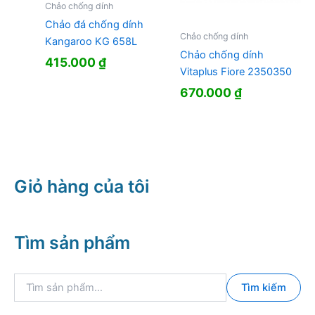
Chảo chống dính
Chảo đá chống dính
Chảo chống dính
Kangaroo KG 658L
Chảo chống dính
415.000
₫
Vitaplus Fiore 2350350
670.000
₫
Giỏ hàng của tôi
Tìm sản phẩm
T
Tìm kiếm
ì
m