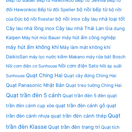
Bếp từ Bauer
Bếp từ Sevilla
Bếp từ Hawonkoo
Bếp từ
bộ nồi bếp từ
đôi Hawonkoo
Bếp từ đôi Spelier
bộ nồi
bộ nồi inox
cây lau nhà loại tốt
của Đức
bộ nồi fivestar
Cây lau nhà lồng inox
Cây lau nhà Thái Lan
Gia dụng
Kalpen
Máy hút mùi Bauer
máy hút ẩm công nghiệp
máy hút ẩm không khí
Máy làm mát không khí
DaikioSan
máy lọc nước kiềm Makano
máy rửa bát Bosch
Nồi cơm điện Sato
Nồi cơm điện cơ Sunhouse
Nồi áp suất
Quạt Ching Hai
Quạt cây đứng Ching Hai
Sunhouse
Quạt Panasonic Nhật Bản
Quạt treo tường Ching Hai
Quạt trần đèn 5 cánh
Quạt trần đèn 5 đèn
quạt
quạt trần đèn cánh gỗ
quạt
trần đèn cánh cụp xòe
Quạt
trần đèn cánh nhựa
quạt trần đèn cánh thép
trần đèn Klasse
Quạt trần đèn trang trí
Quạt tích