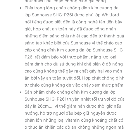
như nhiều loại chảo chống dính gia công.
Phía trong lòng chảo chống dính kim cương đa
lớp Sunhouse SHG-P26I được phủ lớp Whitford
nổi tiếng được biết đến là công nghệ tân tiến bây
giờ, hợp chất an toàn này đã được công nhận
những điểm sáng chịu nhiệt cao đến từ thành quả
sáng tạo khác biệt của Sunhouse vì thế chảo cao
cấp chống dính kim cương đa lớp Sunhouse SHG-
P26I rất đảm bảo với thực phẩm, năng lực loại
bám dính cho dù sử dụng khi chế biến ở độ nóng
cao cũng không thể gây ra chất gây hại vào món
ăn bởi vậy an toàn tuyệt đối. Hợp chất chống dính
từ chảo cũng không dễ việc cháy xém thực phẩm.
Sản phẩm chảo chống dính kim cương đa lớp
Sunhouse SHG-P26I truyền nhiệt tối ưu với độ của
đáy là 26cm…, vì thế giảm hẳn được thời giờ nấu
nướng, hỗ trợ người đầu bếp giữ nguyên được
phần lớn những loại vitamin cùng khoáng chất có
ở thức ăn khiến các đồ ăn không những ngon mà