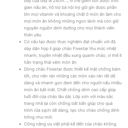
dày của đáy là 24cm…, vì thế giảm bớt được thời
gian nấu ăn, hỗ trợ bà nội trợ giữ gìn được phần
lớn mọi vitamin và khoáng chất ở món ăn làm cho
mọi món ăn không những ngon lành mà còn giữ
nguyên nguồn dinh dưỡng cho mọi thành viên
thân yêu.
Có cấu tạo được thực nghiệm đạt chuẩn với độ
dày dặn hợp lí giúp chảo Fivestar thu mức nhiệt
nhanh, truyền nhiệt đều xung quanh chảo, vì thế ít
hẳn trạng thái xém món ăn
Dòng chảo Fivestar được thiết kế mặt chống bám
tốt, cho nên rán những các món xào rán rất dễ
dàng và nhanh gọn đem đến cho người nấu nhiều
món ăn bắt mắt. Chất chống dính cao cấp giúp
tuổi đời của chảo lâu dài. Lớp sơn với màu sắc
trang nhã lại còn chống bắt bẩn giúp cho quá
trình rửa sạch dễ dàng, tạo cho chảo chống dính
trông như mới.
Công năng ưu việt phải kể đến của chảo không