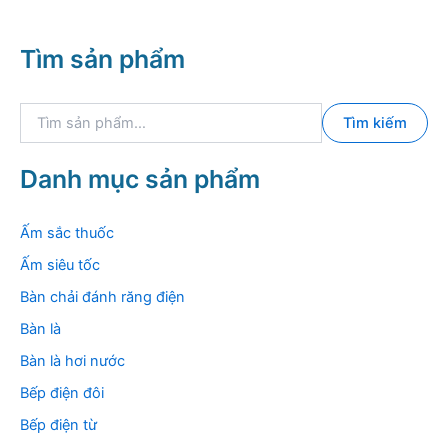
Tìm sản phẩm
T
Tìm kiếm
ì
m
k
Danh mục sản phẩm
i
ế
m
Ấm sắc thuốc
:
Ấm siêu tốc
Bàn chải đánh răng điện
Bàn là
Bàn là hơi nước
Bếp điện đôi
Bếp điện từ