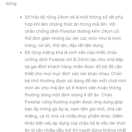
bỏng
Sở hữu độ rộng 24cm sẽ là một thông số rất phù
hợp khi làm những thức ăn trong mái ấm. Với
chảo chống dính Fivestar đường kính 24cm có
thể đơn giản những lúc rán các món như là món
trứng, cá rán, thịt rán, đậu rất tiện dụng.
Độ rộng miệng khá là xinh xắn của chiếc chảo
chống dính Fivestar chỉ là 24cm tạo cho nhà bếp
tại gia đình khách hàng nhận được đủ bộ đồ cần
thiết cho mọi mục đích xào rán khác nhau. Chảo
bé nhỏ thường được sử dụng để rán một chút nhỏ
món ăn cho mái ấm số ít thành viên hoặc thông
thường dùng một định lượng ít đồ ăn. Chảo
Fivestar cũng thường xuyên được ứng dụng giúp
bạn ốp trứng gà ốp la, nem tẩm gói nhỏ, chả cắt
miếng, cá rô nhỏ và nhiều thực phẩm khác. Điểm
khác biệt nếu áp dụng của chảo bé là nếu rán thức
ăn gì cần nhiều dầu mỡ thì người dùng không nhất