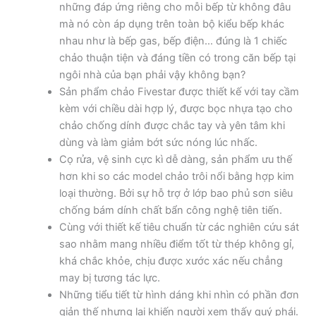
những đáp ứng riêng cho mỗi bếp từ không đâu
mà nó còn áp dụng trên toàn bộ kiểu bếp khác
nhau như là bếp gas, bếp điện… đúng là 1 chiếc
chảo thuận tiện và đáng tiền có trong căn bếp tại
ngôi nhà của bạn phải vậy không bạn?
Sản phẩm chảo Fivestar được thiết kế với tay cầm
kèm với chiều dài hợp lý, được bọc nhựa tạo cho
chảo chống dính được chắc tay và yên tâm khi
dùng và làm giảm bớt sức nóng lúc nhấc.
Cọ rửa, vệ sinh cực kì dễ dàng, sản phẩm ưu thế
hơn khi so các model chảo trôi nổi bằng hợp kim
loại thường. Bởi sự hỗ trợ ở lớp bao phủ sơn siêu
chống bám dính chất bẩn công nghệ tiên tiến.
Cùng với thiết kế tiêu chuẩn từ các nghiên cứu sát
sao nhằm mang nhiều điểm tốt từ thép không gỉ,
khá chắc khỏe, chịu được xước xác nếu chẳng
may bị tương tác lực.
Những tiểu tiết từ hình dáng khi nhìn có phần đơn
giản thế nhưng lại khiến người xem thấy quý phái.