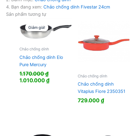
4. Bạn đang xem:
Chảo chống dính Fivestar 24cm
Sản phẩm tương tự
Giảm giá!
Giảm giá!
Chảo chống dính
Chảo chống dính Elo
Pure Mercury
1.170.000
₫
Chảo chống dính
Giá
Giá
1.010.000
₫
Chảo chống dính
gốc
hiện
Vitaplus Fiore 2350351
là:
tại
1.170.000 ₫.
là:
729.000
₫
1.010.000 ₫.