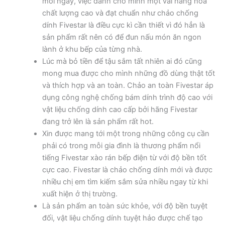
mỗi ngày, việc dành cho mình một vài hàng hóa
chất lượng cao và đạt chuẩn như chảo chống
dính Fivestar là điều cực kì cần thiết vì đó hẳn là
sản phẩm rất nên có để đun nấu món ăn ngon
lành ở khu bếp của từng nhà.
Lúc mà bỏ tiền để tậu sắm tất nhiên ai đó cũng
mong mua được cho mình những đồ dùng thật tốt
và thích hợp và an toàn. Chảo an toàn Fivestar áp
dụng công nghệ chống bám dính trình độ cao với
vật liệu chống dính cao cấp bởi hãng Fivestar
đang trở lên là sản phẩm rất hot.
Xin được mang tới một trong những công cụ cần
phải có trong mỗi gia đình là thương phẩm nổi
tiếng Fivestar xào rán bếp điện từ với độ bền tốt
cực cao. Fivestar là chảo chống dính mới và được
nhiều chị em tìm kiếm sắm sửa nhiều ngay từ khi
xuất hiện ở thị trường.
Là sản phẩm an toàn sức khỏe, với độ bền tuyệt
đối, vật liệu chống dính tuyệt hảo được chế tạo