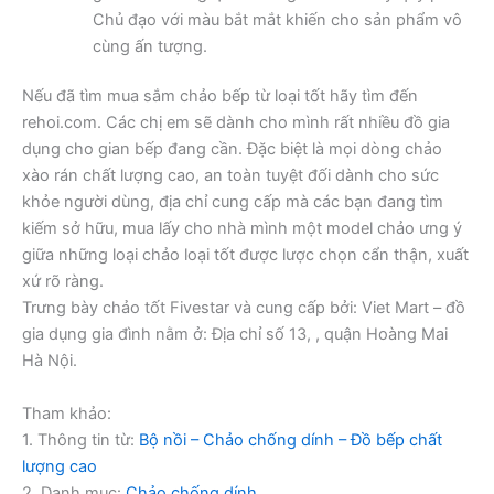
Chủ đạo với màu bắt mắt khiến cho sản phẩm vô
cùng ấn tượng.
Nếu đã tìm mua sắm chảo bếp từ loại tốt hãy tìm đến
rehoi.com. Các chị em sẽ dành cho mình rất nhiều đồ gia
dụng cho gian bếp đang cần. Đặc biệt là mọi dòng chảo
xào rán chất lượng cao, an toàn tuyệt đối dành cho sức
khỏe người dùng, địa chỉ cung cấp mà các bạn đang tìm
kiếm sở hữu, mua lấy cho nhà mình một model chảo ưng ý
giữa những loại chảo loại tốt được lược chọn cẩn thận, xuất
xứ rõ ràng.
Trưng bày chảo tốt Fivestar và cung cấp bởi: Viet Mart – đồ
gia dụng gia đình nằm ở: Địa chỉ số 13, , quận Hoàng Mai
Hà Nội.
Tham khảo:
1. Thông tin từ:
Bộ nồi – Chảo chống dính – Đồ bếp chất
lượng cao
2. Danh mục:
Chảo chống dính