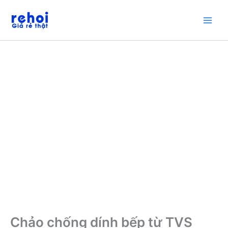
Nhảy
tới
nội
dung
Chảo chống dính bếp từ TVS