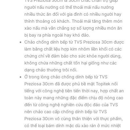
TVS Preziosa 30cm là 30cm chắc chắn trợ giúp
người nấu nướng có thể thoải mái nấu nướng
nhiều thức ăn đối với gia đình có nhiều người hay
thỉnh thoảng có khách. Thoải mái tăng thêm món
xào nấu mà vẫn chẳng sợ số lượng nhiều món ăn
bị bay ra phía ngoài hay khó đảo.
Chảo chống dính bếp từ TVS Preziosa 30cm được
làm bằng chất liệu hợp kim nhôm liền khối có các
chứng chỉ về đảm bảo cho sức khỏe người dùng,
không chứa những chất tổn hại giống như các
dạng chảo thường trôi nổi.
Ở trong lòng chảo chống dính bếp từ TVS
Preziosa 30cm đã được phủ bề mặt Topitek nổi
tiếng với công nghệ tiên tiến thời nay, hợp chất an
toàn này mang những đặc điểm chịu độ nóng cao
đến từ công nghệ nghiên cứu độc đáo của TVS
nên chảo cao cấp chống dính bếp từ TVS
Preziosa 30cm vô cùng thân thiện với thực phẩm,
có thể loại bám dính mặc dù xào rán ở mức nhiệt