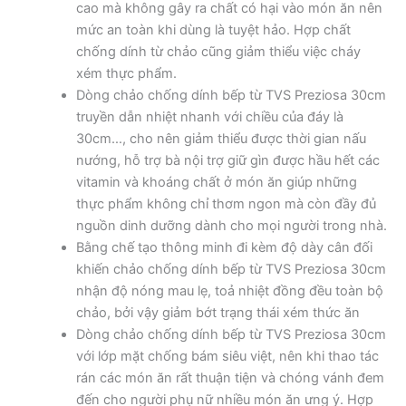
cao mà không gây ra chất có hại vào món ăn nên
mức an toàn khi dùng là tuyệt hảo. Hợp chất
chống dính từ chảo cũng giảm thiểu việc cháy
xém thực phẩm.
Dòng chảo chống dính bếp từ TVS Preziosa 30cm
truyền dẫn nhiệt nhanh với chiều của đáy là
30cm…, cho nên giảm thiểu được thời gian nấu
nướng, hỗ trợ bà nội trợ giữ gìn được hầu hết các
vitamin và khoáng chất ở món ăn giúp những
thực phẩm không chỉ thơm ngon mà còn đầy đủ
nguồn dinh dưỡng dành cho mọi người trong nhà.
Bằng chế tạo thông minh đi kèm độ dày cân đối
khiến chảo chống dính bếp từ TVS Preziosa 30cm
nhận độ nóng mau lẹ, toả nhiệt đồng đều toàn bộ
chảo, bởi vậy giảm bớt trạng thái xém thức ăn
Dòng chảo chống dính bếp từ TVS Preziosa 30cm
với lớp mặt chống bám siêu việt, nên khi thao tác
rán các món ăn rất thuận tiện và chóng vánh đem
đến cho người phụ nữ nhiều món ăn ưng ý. Hợp