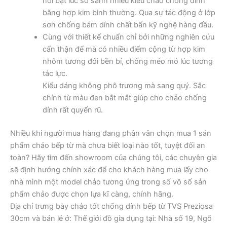
nổi bật lúc so sánh nhiều kiểu chảo chống dính
bằng hợp kim bình thường. Qua sự tác động ở lớp
sơn chống bám dính chất bẩn kỹ nghệ hàng đầu.
Cùng với thiết kế chuẩn chỉ bởi những nghiên cứu
cẩn thận để mà có nhiều điểm cộng từ hợp kim
nhôm tương đối bền bỉ, chống méo mó lúc tương
tác lực.
Kiểu dáng không phô trương mà sang quý. Sắc
chính từ màu đen bắt mắt giúp cho chảo chống
dính rất quyến rũ.
Nhiều khi người mua hàng đang phân vân chọn mua 1 sản
phẩm chảo bếp từ mà chưa biết loại nào tốt, tuyệt đối an
toàn? Hãy tìm đến showroom của chúng tôi, các chuyên gia
sẽ định hướng chính xác để cho khách hàng mua lấy cho
nhà mình một model chảo tương ứng trong số vô số sản
phẩm chảo được chọn lựa kĩ càng, chính hãng.
Địa chỉ trưng bày chảo tốt chống dính bếp từ TVS Preziosa
30cm và bán lẻ ở: Thế giới đồ gia dụng tại: Nhà số 19, Ngõ