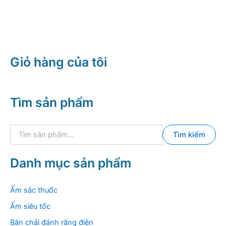
Giỏ hàng của tôi
Tìm sản phẩm
T
Tìm kiếm
ì
m
k
Danh mục sản phẩm
i
ế
m
Ấm sắc thuốc
:
Ấm siêu tốc
Bàn chải đánh răng điện