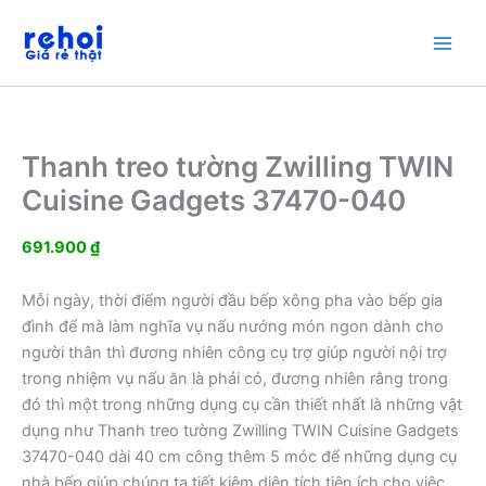
Nhảy
tới
nội
dung
Thanh treo tường Zwilling TWIN
Cuisine Gadgets 37470-040
691.900
₫
Mỗi ngày, thời điểm người đầu bếp xông pha vào bếp gia
đình để mà làm nghĩa vụ nấu nướng món ngon dành cho
người thân thì đương nhiên công cụ trợ giúp người nội trợ
trong nhiệm vụ nấu ăn là phải có, đương nhiên rằng trong
đó thì một trong những dụng cụ cần thiết nhất là những vật
dụng như Thanh treo tường Zwilling TWIN Cuisine Gadgets
37470-040 dài 40 cm công thêm 5 móc để những dụng cụ
nhà bếp giúp chúng ta tiết kiệm diện tích tiện ích cho việc