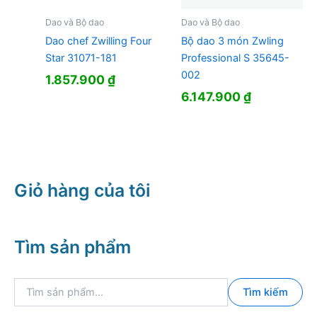
Dao và Bộ dao
Dao và Bộ dao
Dao chef Zwilling Four
Bộ dao 3 món Zwling
Star 31071-181
Professional S 35645-
002
1.857.900
₫
6.147.900
₫
Giỏ hàng của tôi
Tìm sản phẩm
T
Tìm kiếm
ì
m