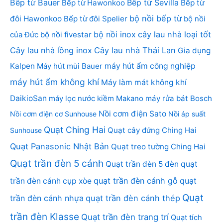
Bếp từ Bauer
Bếp từ Sevilla
Bếp từ Hawonkoo
Bếp từ
bộ nồi bếp từ
đôi Hawonkoo
Bếp từ đôi Spelier
bộ nồi
bộ nồi inox
cây lau nhà loại tốt
của Đức
bộ nồi fivestar
Cây lau nhà lồng inox
Cây lau nhà Thái Lan
Gia dụng
Kalpen
Máy hút mùi Bauer
máy hút ẩm công nghiệp
máy hút ẩm không khí
Máy làm mát không khí
DaikioSan
máy lọc nước kiềm Makano
máy rửa bát Bosch
Nồi cơm điện Sato
Nồi cơm điện cơ Sunhouse
Nồi áp suất
Quạt Ching Hai
Quạt cây đứng Ching Hai
Sunhouse
Quạt Panasonic Nhật Bản
Quạt treo tường Ching Hai
Quạt trần đèn 5 cánh
Quạt trần đèn 5 đèn
quạt
quạt trần đèn cánh gỗ
quạt
trần đèn cánh cụp xòe
Quạt
trần đèn cánh nhựa
quạt trần đèn cánh thép
trần đèn Klasse
Quạt trần đèn trang trí
Quạt tích