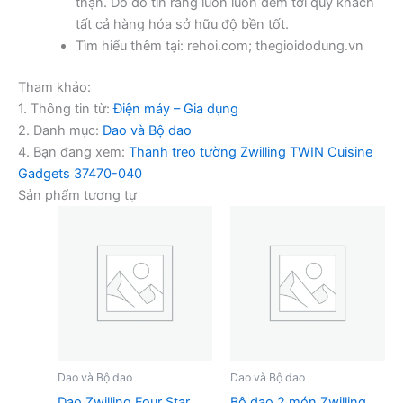
thận. Do đó tin rằng luôn luôn đem tới quý khách
tất cả hàng hóa sở hữu độ bền tốt.
Tìm hiểu thêm tại: rehoi.com; thegioidodung.vn
Tham khảo:
1. Thông tin từ:
Điện máy – Gia dụng
2. Danh mục:
Dao và Bộ dao
4. Bạn đang xem:
Thanh treo tường Zwilling TWIN Cuisine
Gadgets 37470-040
Sản phẩm tương tự
Dao và Bộ dao
Dao và Bộ dao
Dao Zwilling Four Star
Bộ dao 2 món Zwilling