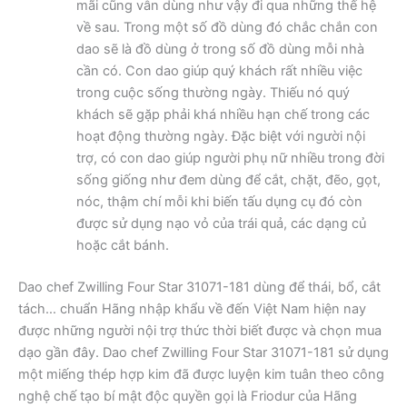
mãi cũng vẫn dùng như vậy đi qua những thế hệ
về sau. Trong một số đồ dùng đó chắc chắn con
dao sẽ là đồ dùng ở trong số đồ dùng mỗi nhà
cần có. Con dao giúp quý khách rất nhiều việc
trong cuộc sống thường ngày. Thiếu nó quý
khách sẽ gặp phải khá nhiều hạn chế trong các
hoạt động thường ngày. Đặc biệt với người nội
trợ, có con dao giúp người phụ nữ nhiều trong đời
sống giống như đem dùng để cắt, chặt, đẽo, gọt,
nóc, thậm chí mỗi khi biến tấu dụng cụ đó còn
được sử dụng nạo vỏ của trái quả, các dạng củ
hoặc cắt bánh.
Dao chef Zwilling Four Star 31071-181 dùng để thái, bổ, cắt
tách… chuẩn Hãng nhập khẩu về đến Việt Nam hiện nay
được những người nội trợ thức thời biết được và chọn mua
dạo gần đây. Dao chef Zwilling Four Star 31071-181 sử dụng
một miếng thép hợp kim đã được luyện kim tuân theo công
nghệ chế tạo bí mật độc quyền gọi là Friodur của Hãng