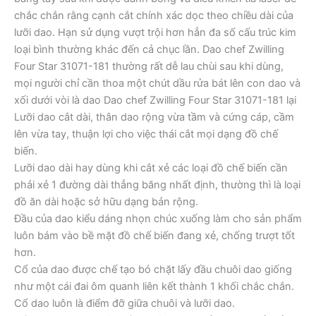
chắc chắn rằng cạnh cắt chính xác dọc theo chiều dài của
lưỡi dao. Hạn sử dụng vượt trội hơn hẳn đa số cấu trúc kim
loại bình thường khác đến cả chục lần. Dao chef Zwilling
Four Star 31071-181 thường rất dễ lau chùi sau khi dùng,
mọi người chỉ cần thoa một chút dầu rửa bát lên con dao và
xối dưới vòi là dao Dao chef Zwilling Four Star 31071-181 lại
Lưỡi dao cắt dài, thân dao rộng vừa tầm và cứng cáp, cầm
lên vừa tay, thuận lợi cho việc thái cắt mọi dạng đồ chế
biến.
Lưỡi dao dài hay dùng khi cắt xẻ các loại đồ chế biến cần
phải xẻ 1 đường dài thẳng băng nhất định, thường thì là loại
đồ ăn dài hoặc sở hữu dạng bản rộng.
Đầu của dao kiểu dáng nhọn chúc xuống làm cho sản phẩm
luôn bám vào bề mặt đồ chế biến đang xẻ, chống trượt tốt
hơn.
Cổ của dao được chế tạo bó chặt lấy đầu chuôi dao giống
như một cái đai ôm quanh liên kết thành 1 khối chắc chắn.
Cổ dao luôn là điểm đỡ giữa chuôi và lưỡi dao.