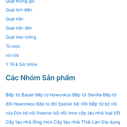
Quạt thông gió
Quạt tích điện
Quạt trần
Quạt trần đèn
Quạt treo tường
Tủ rượu
vòi rửa
Y Tế & Sức khỏe
Các Nhóm Sản phẩm
Bếp từ Bauer
Bếp từ Sevilla
Bếp từ Hawonkoo
Bếp từ
bộ nồi bếp từ
đôi Hawonkoo
Bếp từ đôi Spelier
bộ nồi
bộ nồi inox
cây lau nhà loại tốt
của Đức
bộ nồi fivestar
Cây lau nhà lồng inox
Cây lau nhà Thái Lan
Gia dụng