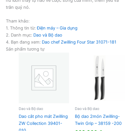
nữ luôn thấy tự hào về cuộc sống của mình, thêm yêu và
trân quý nó.
Tham khảo:
1. Thông tin từ:
Điện máy – Gia dụng
2. Danh mục:
Dao và Bộ dao
4. Bạn đang xem:
Dao chef Zwilling Four Star 31071-181
Sản phẩm tương tự
Dao và Bộ dao
Dao và Bộ dao
Dao cắt pho mát Zwilling
Bộ dao 2món Zwilling-
ZW Collection 39401-
Twin Grip – 38159 -200
010