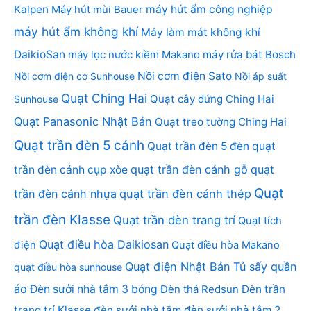
Kalpen
Máy hút mùi Bauer
máy hút ẩm công nghiệp
máy hút ẩm không khí
Máy làm mát không khí
DaikioSan
máy lọc nước kiềm Makano
máy rửa bát Bosch
Nồi cơm điện Sato
Nồi cơm điện cơ Sunhouse
Nồi áp suất
Quạt Ching Hai
Quạt cây đứng Ching Hai
Sunhouse
Quạt Panasonic Nhật Bản
Quạt treo tường Ching Hai
Quạt trần đèn 5 cánh
Quạt trần đèn 5 đèn
quạt
quạt trần đèn cánh gỗ
quạt
trần đèn cánh cụp xòe
Quạt
trần đèn cánh nhựa
quạt trần đèn cánh thép
trần đèn Klasse
Quạt trần đèn trang trí
Quạt tích
Quạt điều hòa Daikiosan
điện
Quạt điều hòa Makano
Quạt điện Nhật Bản
Tủ sấy quần
quạt điều hòa sunhouse
áo
Đèn sưởi nhà tắm 3 bóng
Đèn thả Redsun
Đèn trần
trang trí Klasse
đèn sưởi nhà tắm
đèn sưởi nhà tắm 2