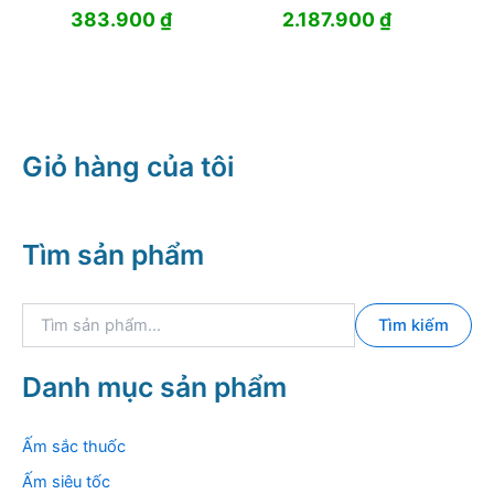
383.900
₫
2.187.900
₫
Giỏ hàng của tôi
Tìm sản phẩm
T
Tìm kiếm
ì
m
k
Danh mục sản phẩm
i
ế
m
Ấm sắc thuốc
:
Ấm siêu tốc