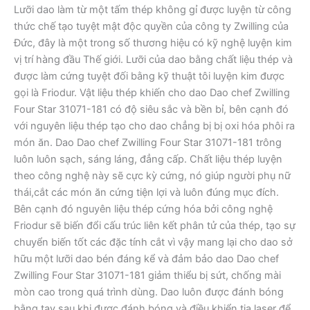
Lưỡi dao làm từ một tấm thép không gỉ được luyện từ công
thức chế tạo tuyệt mật độc quyền của công ty Zwilling của
Đức, đây là một trong số thương hiệu có kỹ nghệ luyện kim
vị trí hàng đầu Thế giới. Lưỡi của dao bằng chất liệu thép và
được làm cứng tuyệt đối bằng kỹ thuật tôi luyện kim được
gọi là Friodur. Vật liệu thép khiến cho dao Dao chef Zwilling
Four Star 31071-181 có độ siêu sắc và bền bỉ, bên cạnh đó
với nguyên liệu thép tạo cho dao chẳng bị bị oxi hóa phôi ra
món ăn. Dao Dao chef Zwilling Four Star 31071-181 trông
luôn luôn sạch, sáng láng, đẳng cấp. Chất liệu thép luyện
theo công nghệ này sẽ cực kỳ cứng, nó giúp người phụ nữ
thái,cắt các món ăn cứng tiện lợi và luôn đúng mục đích.
Bên cạnh đó nguyên liệu thép cứng hóa bởi công nghệ
Friodur sẽ biến đổi cấu trúc liên kết phân tử của thép, tạo sự
chuyển biến tốt các đặc tính cắt vì vậy mang lại cho dao sở
hữu một lưỡi dao bén đáng kể và đảm bảo dao Dao chef
Zwilling Four Star 31071-181 giảm thiểu bị sứt, chống mài
mòn cao trong quá trình dùng. Dao luôn được đánh bóng
bằng tay sau khi được đánh bóng và điều khiển tia laser để