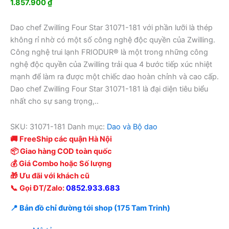
1.857.900
₫
Dao chef Zwilling Four Star 31071-181 với phần lưỡi là thép
không rỉ nhờ có một số công nghệ độc quyền của Zwilling.
Công nghệ trui lạnh FRIODUR® là một trong những công
nghệ độc quyền của Zwilling trải qua 4 bước tiếp xúc nhiệt
mạnh để làm ra được một chiếc dao hoàn chỉnh và cao cấp.
Dao chef Zwilling Four Star 31071-181 là đại diện tiêu biểu
nhất cho sự sang trọng,..
SKU:
31071-181
Danh mục:
Dao và Bộ dao
🚚 FreeShip các quận Hà Nội
📦 Giao hàng COD toàn quốc
💰 Giá Combo hoặc Số lượng
🎁 Ưu đãi với khách cũ
📞 Gọi ĐT/Zalo:
0852.933.683
📍 Bản đồ chỉ đường tới shop (175 Tam Trinh)