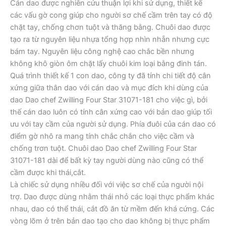
Cán dao được nghiên cứu thuận lợi khi sử dụng, thiết kế
các vấu gờ cong giúp cho người sơ chế cầm trên tay có độ
chặt tay, chống chơn tuột và thăng bằng. Chuôi dao được
tạo ra từ nguyên liệu nhựa tổng hợp nhìn nhẵn nhưng cực
bám tay. Nguyên liệu công nghệ cao chắc bền nhưng
không khô giòn ôm chặt lấy chuôi kim loại bằng đinh tán.
Quá trình thiết kế 1 con dao, công ty đã tính chi tiết độ cân
xứng giữa thân dao với cán dao và mục đích khi dùng của
dao Dao chef Zwilling Four Star 31071-181 cho việc gì, bởi
thế cán dao luôn có tính cân xứng cao với bản dao giúp tối
ưu với tay cầm của người sử dụng. Phía đuôi của cán dao có
điểm gờ nhô ra mang tính chắc chắn cho việc cầm và
chống trơn tuột. Chuôi dao Dao chef Zwilling Four Star
31071-181 dài để bất kỳ tay người dùng nào cũng có thể
cầm được khi thái,cắt.
Là chiếc sử dụng nhiều đối với việc sơ chế của người nội
trợ. Dao được dùng nhằm thái nhỏ các loại thực phẩm khác
nhau, dao có thể thái, cắt đồ ăn từ mềm đến khá cứng. Các
vòng lõm ở trên bản dao tạo cho dao không bị thực phẩm