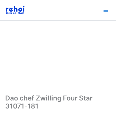
Nhảy
tới
nội
dung
Dao chef Zwilling Four Star
31071-181