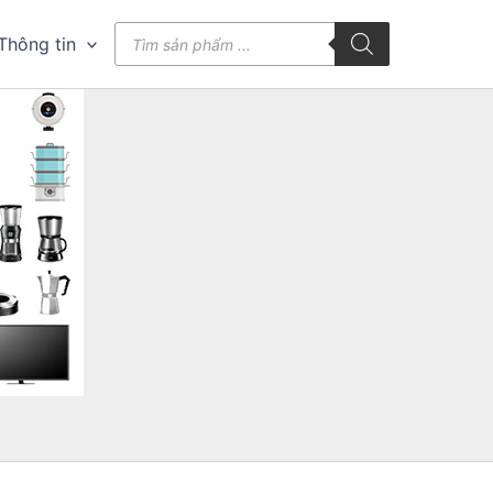
Tìm
Thông tin
kiếm
sản
phẩm