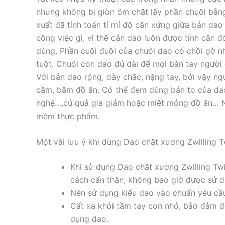
nhưng không bị giòn ôm chặt lấy phần chuôi bằng
xuất đã tính toán tỉ mỉ độ cân xứng giữa bản da
công việc gì, vì thế cán dao luôn được tính cân đ
dùng. Phần cuối đuôi của chuôi dao có chồi gờ 
tuột. Chuôi con dao đủ dài để mọi bàn tay người
Với bản dao rộng, dày chắc, nặng tay, bởi vậy ng
cầm, băm đồ ăn. Có thể đem dùng bản to của dao
nghệ…,củ quả gia giảm hoặc miết mỏng đồ ăn… 
mềm thực phẩm.
Một vài lưu ý khi dùng Dao chặt xương Zwilling 
Khi sử dụng Dao chặt xương Zwilling Tw
cách cẩn thận, không bao giờ được sử d
Nên sử dụng kiểu dao vào chuẩn yêu cầu
Cất xa khỏi tầm tay con nhỏ, bảo đảm để
dụng dao.