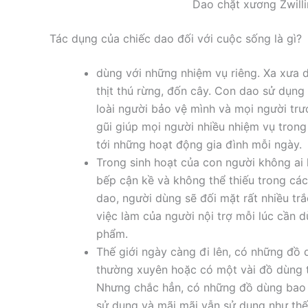
Dao chặt xương Zwill
Tác dụng của chiếc dao đối với cuộc sống là gì?
dùng với những nhiệm vụ riêng. Xa xưa 
thịt thú rừng, đốn cây. Con dao sử dụn
loài người bảo vệ mình và mọi người trư
gũi giúp mọi người nhiều nhiệm vụ trong
tới những hoạt động gia đình mỗi ngày.
Trong sinh hoạt của con người không ai 
bếp cận kề và không thể thiếu trong cá
dao, người dùng sẽ đối mặt rất nhiều tr
việc làm của người nội trợ mỗi lúc cần d
phẩm.
Thế giới ngày càng đi lên, có những đồ
thường xuyên hoặc có một vài đồ dùng t
Nhưng chắc hẳn, có những đồ dùng bao t
sử dụng và mãi mãi vẫn sử dụng như thế 