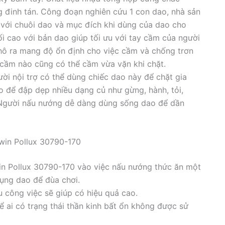
 đinh tán. Công đoạn nghiên cứu 1 con dao, nhà sản
o với chuôi dao và mục đích khi dùng của dao cho
ối cao với bản dao giúp tối ưu với tay cầm của người
nhô ra mang độ ổn định cho việc cầm và chống trơn
 cầm nào cũng có thể cầm vừa vặn khi chặt.
ười nội trợ có thể dùng chiếc dao này để chặt gia
 để đập dẹp nhiều dạng củ như gừng, hành, tỏi,
Người nấu nướng dễ dàng dùng sống dao để dần
Twin Pollux 30790-170
in Pollux 30790-170 vào việc nấu nướng thức ăn một
ụng dao để đùa chơi.
 công việc sẽ giúp có hiệu quả cao.
 ai có trạng thái thần kinh bất ổn không được sử