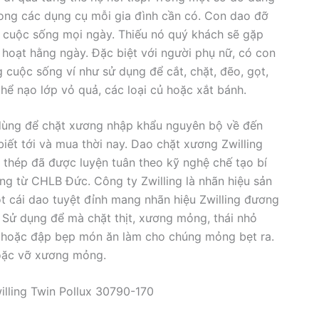
rong các dụng cụ mỗi gia đình cần có. Con dao đỡ
g cuộc sống mọi ngày. Thiếu nó quý khách sẽ gặp
 hoạt hằng ngày. Đặc biệt với người phụ nữ, có con
g cuộc sống ví như sử dụng để cắt, chặt, đẽo, gọt,
hể nạo lớp vỏ quả, các loại củ hoặc xắt bánh.
 dùng để chặt xương nhập khẩu nguyên bộ về đến
ết tới và mua thời nay. Dao chặt xương Zwilling
thép đã được luyện tuân theo kỹ nghệ chế tạo bí
ing từ CHLB Đức. Công ty Zwilling là nhãn hiệu sản
ột cái dao tuyệt đỉnh mang nhãn hiệu Zwilling đương
o. Sử dụng để mà chặt thịt, xương mỏng, thái nhỏ
ì hoặc đập bẹp món ăn làm cho chúng mỏng bẹt ra.
oặc vỡ xương mỏng.
lling Twin Pollux 30790-170