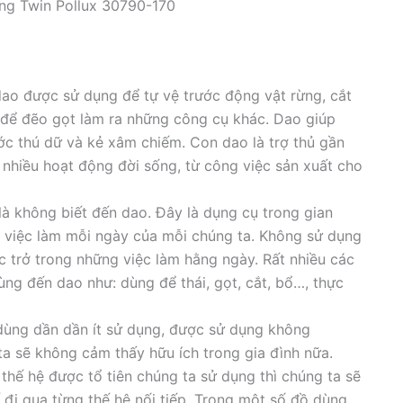
ing Twin Pollux 30790-170
dao được sử dụng để tự vệ trước động vật rừng, cắt
g để đẽo gọt làm ra những công cụ khác. Dao giúp
ớc thú dữ và kẻ xâm chiếm. Con dao là trợ thủ gần
 nhiều hoạt động đời sống, từ công việc sản xuất cho
là không biết đến dao. Đây là dụng cụ trong gian
c việc làm mỗi ngày của mỗi chúng ta. Không sử dụng
ắc trở trong những việc làm hằng ngày. Rất nhiều các
ùng đến dao như: dùng để thái, gọt, cắt, bổ…, thực
 dùng dần dần ít sử dụng, được sử dụng không
a sẽ không cảm thấy hữu ích trong gia đình nữa.
hế hệ được tổ tiên chúng ta sử dụng thì chúng ta sẽ
đi qua từng thế hệ nối tiếp. Trong một số đồ dùng