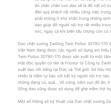
đó chắc chắn con dao sẽ là đồ vật có t
đần quý khách rất nhiều công việc tron
phải không ít khó khăn trong những sinh
dao giúp đỡ người nội trợ rất nhiều tron
nóc, ngay cả khi biến tấu chúng còn có t
Dao chặt xương Zwilling Twin Pollux 30790-170
Việt Nam đang được các người sử dụng am hiểu bi
Twin Pollux 30790-170 được sản xuất từ một tấm 
mật độc quyền có tên là Friodur từ Công ty Zwill
xuất dao nổi tiếng tại Đức và Thế giới. Sở hữu m
nhiên là niềm tự hào với bất kỳ người nội trợ nà
những dạng củ, quả… Vỏ cứng, băm vụn đồ ăn, t
Sống dao cũng được sử dụng để ghè mềm thịt h
Một số thông số kỹ thuật của Dao chặt xương Zwi