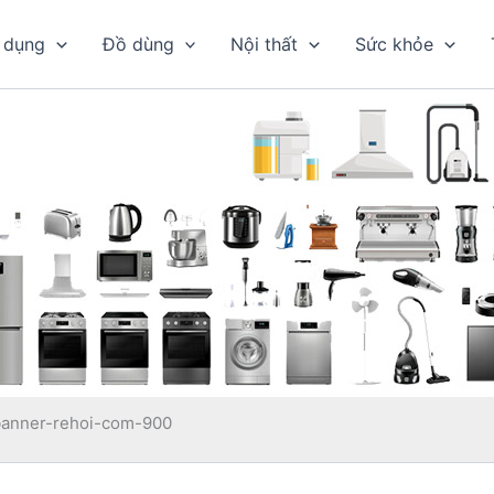
 dụng
Đồ dùng
Nội thất
Sức khỏe
banner-rehoi-com-900