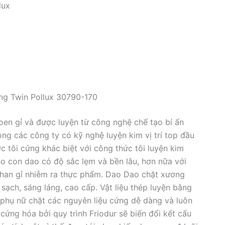
lux
ing Twin Pollux 30790-170
en gỉ và được luyện từ công nghệ chế tạo bí ẩn
ong các công ty có kỹ nghệ luyện kim vị trí top đầu
c tôi cứng khác biệt với công thức tôi luyện kim
cho con dao có độ sắc lẹm và bền lâu, hơn nữa với
 han gỉ nhiễm ra thực phẩm. Dao Dao chặt xương
sạch, sáng láng, cao cấp. Vật liệu thép luyện bằng
 phụ nữ chặt các nguyên liệu cứng dễ dàng và luôn
cứng hóa bởi quy trình Friodur sẽ biến đổi kết cấu