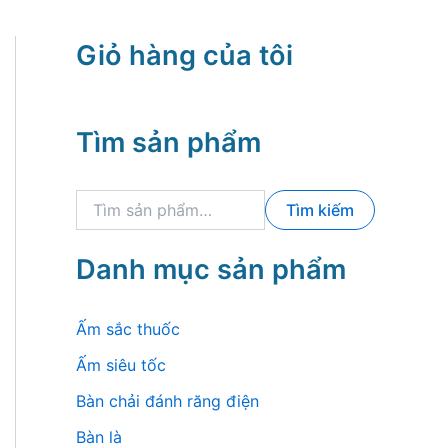
Giỏ hàng của tôi
Tìm sản phẩm
T
Tìm kiếm
ì
m
k
Danh mục sản phẩm
i
ế
m
Ấm sắc thuốc
:
Ấm siêu tốc
Bàn chải đánh răng điện
Bàn là