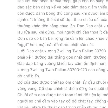
liên kết các phân tử của thép, giúp cho bổ sung c
dao sắc bén đáng kể và bảo đảm dao giảm thiểu 
còn được đánh bóng thủ công sau khi được làm bó
cạnh cắt không thể sai số dọc theo chiều dài của
thường khác đến hàng chục lần. Dao Dao chặt xư
lau rửa sau khi dùng, mọi người chỉ cần thoa ít d
Con dao có bản bè, rộng rãi cầm lên chắc khỏe v
“ngọt” hơn, mặt cắt đồ được chặt sắc nét.
Lưỡi Dao chặt xương Zwilling Twin Pollux 30790-1
phải xẻ 1 đường dài thẳng gọn nhất định, thường 
Đầu dao bằng vuông khiến tay cầm ổn định hơn, t
xương Zwilling Twin Pollux 30790-170 cho công vi
đồ chế biến.
Cổ của dao được chế tạo ôm chặt lấy đầu chuôi 
vững vàng. Cổ dao chính là điểm đỡ giữa chuôi d
Chuôi cầm dao được tính toán tỉ mỉ để tiện lợi mỗ
người sơ chế cầm vào tay có độ chặt tay, chống 
vật liệu nhựa kỹ thuật cao trông nhẵn nhưng cực