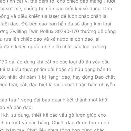
ác tính cắt vì thế đem tới cho chiếc dao mang 1 lưỡi
bị sứt mẻ, chống bị mòn cao mỗi khi sử dụng. Dao
ng và điều khiển tia laser để luôn chắc chắn là
 lưỡi dao. Độ bền cao hơn hẳn đa số dạng kim loại
ơng Zwilling Twin Pollux 30790-170 thường dễ dàng
ầu rửa lên chiếc dao và xả nước là con dao lại
à đầm khiến người chế biến chặt các loại xương
70 dài áp dụng khi cắt xẻ các loại đồ ăn yêu cầu
thì là kiểu thực phẩm dài hoặc sở hữu dạng bản to.
ốt nhất khi băm ít bị “lạng” dao, hay dùng Dao chặt
ệc thái, cắt, đặc biệt là việc chặt hoặc băm nhuyễn
dao tựa 1 vòng đai bao quanh kết thành một khối
ao và bản dao.
i khi sử dụng, thiết kế các vấu gờ lượn giúp cho
chơn tuột và cân bằng. Chuôi dao được tạo ra bởi
 kỳ bám tay. Chất liệu nhựa tổng hợp cứng chắc