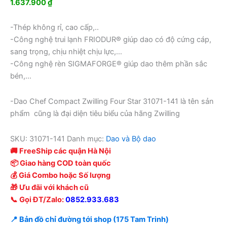
1.637.900
₫
-Thép không rỉ, cao cấp,..
-Công nghệ trui lạnh FRIODUR® giúp dao có độ cứng cáp,
sang trọng, chịu nhiệt chịu lực,…
-Công nghệ rèn SIGMAFORGE® giúp dao thêm phần sắc
bén,…
-Dao Chef Compact Zwilling Four Star 31071-141 là tên sản
phẩm cũng là đại diện tiêu biểu của hãng Zwilling
SKU:
31071-141
Danh mục:
Dao và Bộ dao
🚚 FreeShip các quận Hà Nội
📦 Giao hàng COD toàn quốc
💰 Giá Combo hoặc Số lượng
🎁 Ưu đãi với khách cũ
📞 Gọi ĐT/Zalo:
0852.933.683
📍 Bản đồ chỉ đường tới shop (175 Tam Trinh)