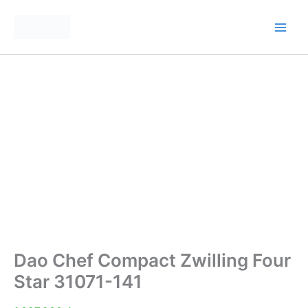
Nhảy
tới
nội
dung
Dao Chef Compact Zwilling Four
Star 31071-141