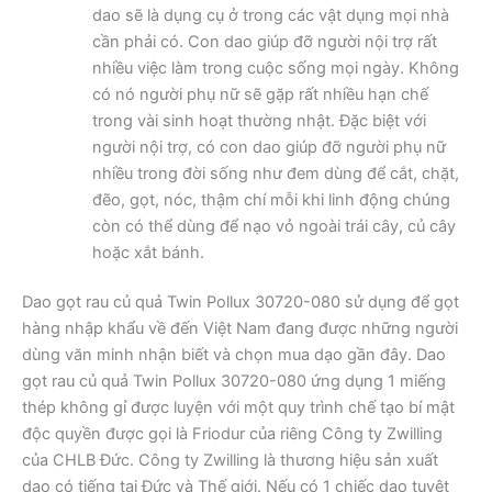
dao sẽ là dụng cụ ở trong các vật dụng mọi nhà
cần phải có. Con dao giúp đỡ người nội trợ rất
nhiều việc làm trong cuộc sống mọi ngày. Không
có nó người phụ nữ sẽ gặp rất nhiều hạn chế
trong vài sinh hoạt thường nhật. Đặc biệt với
người nội trợ, có con dao giúp đỡ người phụ nữ
nhiều trong đời sống như đem dùng để cắt, chặt,
đẽo, gọt, nóc, thậm chí mỗi khi linh động chúng
còn có thể dùng để nạo vỏ ngoài trái cây, củ cây
hoặc xắt bánh.
Dao gọt rau củ quả Twin Pollux 30720-080 sử dụng để gọt
hàng nhập khẩu về đến Việt Nam đang được những người
dùng văn minh nhận biết và chọn mua dạo gần đây. Dao
gọt rau củ quả Twin Pollux 30720-080 ứng dụng 1 miếng
thép không gỉ được luyện với một quy trình chế tạo bí mật
độc quyền được gọi là Friodur của riêng Công ty Zwilling
của CHLB Đức. Công ty Zwilling là thương hiệu sản xuất
dao có tiếng tại Đức và Thế giới. Nếu có 1 chiếc dao tuyệt