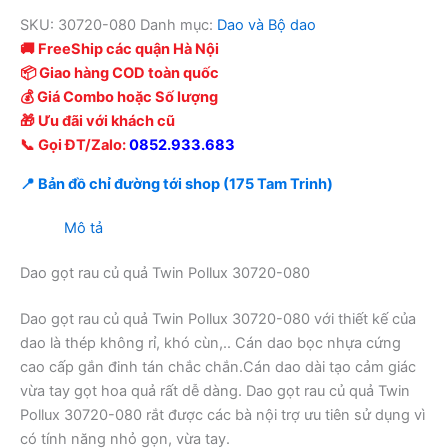
SKU:
30720-080
Danh mục:
Dao và Bộ dao
🚚 FreeShip các quận Hà Nội
📦 Giao hàng COD toàn quốc
💰 Giá Combo hoặc Số lượng
🎁 Ưu đãi với khách cũ
📞 Gọi ĐT/Zalo:
0852.933.683
📍 Bản đồ chỉ đường tới shop (175 Tam Trinh)
Mô tả
Dao gọt rau củ quả Twin Pollux 30720-080
Dao gọt rau củ quả Twin Pollux 30720-080 với thiết kế của
dao là thép không rỉ, khó cùn,.. Cán dao bọc nhựa cứng
cao cấp gắn đinh tán chắc chắn.Cán dao dài tạo cảm giác
vừa tay gọt hoa quả rất dễ dàng. Dao gọt rau củ quả Twin
Pollux 30720-080 rắt được các bà nội trợ ưu tiên sử dụng vì
có tính năng nhỏ gọn, vừa tay.