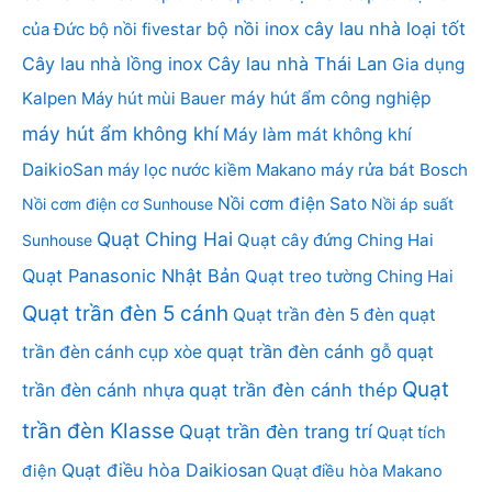
bộ nồi inox
cây lau nhà loại tốt
của Đức
bộ nồi fivestar
Cây lau nhà lồng inox
Cây lau nhà Thái Lan
Gia dụng
Kalpen
Máy hút mùi Bauer
máy hút ẩm công nghiệp
máy hút ẩm không khí
Máy làm mát không khí
DaikioSan
máy lọc nước kiềm Makano
máy rửa bát Bosch
Nồi cơm điện Sato
Nồi cơm điện cơ Sunhouse
Nồi áp suất
Quạt Ching Hai
Quạt cây đứng Ching Hai
Sunhouse
Quạt Panasonic Nhật Bản
Quạt treo tường Ching Hai
Quạt trần đèn 5 cánh
Quạt trần đèn 5 đèn
quạt
quạt trần đèn cánh gỗ
quạt
trần đèn cánh cụp xòe
Quạt
trần đèn cánh nhựa
quạt trần đèn cánh thép
trần đèn Klasse
Quạt trần đèn trang trí
Quạt tích
Quạt điều hòa Daikiosan
điện
Quạt điều hòa Makano