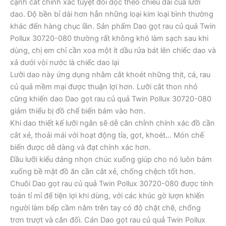
cạnh cắt chính xác tuyệt đối dọc theo chiều dài của lưỡi
dao. Độ bền bỉ dài hơn hẳn những loại kim loại bình thường
khác đến hàng chục lần. Sản phẩm Dao gọt rau củ quả Twin
Pollux 30720-080 thường rất không khó làm sạch sau khi
dùng, chị em chỉ cần xoa một ít dầu rửa bát lên chiếc dao và
xả dưới vòi nước là chiếc dao lại
Lưỡi dao này ứng dụng nhằm cắt khoét những thịt, cá, rau
củ quả mềm mại được thuận lợi hơn. Lưỡi cắt thon nhỏ
cũng khiến dao Dao gọt rau củ quả Twin Pollux 30720-080
giảm thiểu bị đồ chế biến bám vào hơn.
Khi dao thiết kế lưỡi ngắn sẽ dễ căn chỉnh chính xác đồ cần
cắt xẻ, thoải mái với hoạt động tỉa, gọt, khoét… Món chế
biến được dễ dàng và đạt chính xác hơn.
Đầu lưỡi kiểu dáng nhọn chúc xuống giúp cho nó luôn bám
xuống bề mặt đồ ăn cần cắt xẻ, chống chệch tốt hơn.
Chuôi Dao gọt rau củ quả Twin Pollux 30720-080 được tính
toán tỉ mỉ để tiện lợi khi dùng, với các khúc gờ lượn khiến
người làm bếp cầm nắm trên tay có độ chặt chẽ, chống
trơn trượt và cân đối. Cán Dao gọt rau củ quả Twin Pollux