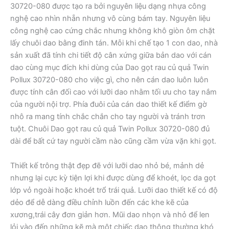
30720-080 được tạo ra bởi nguyên liệu dạng nhựa công
nghệ cao nhìn nhẵn nhưng vô cùng bám tay. Nguyên liệu
công nghệ cao cứng chắc nhưng không khô giòn ôm chặt
lấy chuôi dao bằng đinh tán. Mỗi khi chế tạo 1 con dao, nhà
sản xuất đã tính chi tiết độ cân xứng giữa bản dao với cán
dao cùng mục đích khi dùng của Dao gọt rau củ quả Twin
Pollux 30720-080 cho việc gì, cho nên cán dao luôn luôn
được tính cân đối cao với lưỡi dao nhằm tối ưu cho tay nắm
của người nội trợ. Phía đuôi của cán dao thiết kế điểm gờ
nhô ra mang tính chắc chắn cho tay người và tránh trơn
tuột. Chuôi Dao gọt rau củ quả Twin Pollux 30720-080 đủ
dài để bất cứ tay người cầm nào cũng cầm vừa vặn khi gọt.
Thiết kế trông thật đẹp đẽ với lưỡi dao nhỏ bé, mảnh dẻ
nhưng lại cực kỳ tiện lợi khi được dùng để khoét, lọc da gọt
lớp vỏ ngoài hoặc khoét trổ trái quả. Lưỡi dao thiết kế có độ
dẻo để dễ dàng điều chỉnh luồn đến các khe kẽ của
xương,trái cây đơn giản hơn. Mũi dao nhọn và nhỏ để len
lỏi vào đến những kẽ mà một chiếc dao thông thường khó