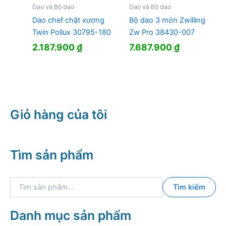
Dao và Bộ dao
Dao và Bộ dao
Dao chef chặt xương
Bộ dao 3 món Zwilling
Twin Pollux 30795-180
Zw Pro 38430-007
2.187.900
₫
7.687.900
₫
Giỏ hàng của tôi
Tìm sản phẩm
T
Tìm kiếm
ì
m
k
Danh mục sản phẩm
i