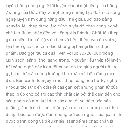
luyện bằng công nghệ tôi luyện kim bí mật riêng của hãng
Zwilling của Đức, đây là một trong những tập đoàn có công
nghệ luyện kim đứng hàng đầu Thế giới. Lưỡi dao bằng
nguyên liệu thép được làm cứng tuyệt đối theo công nghệ
chế tạo được nhắc đến với tên gọi là Friodur Chất liệu thép
giúp chiếc dao có độ siêu bén và bền, thêm vào đó với vật
liệu thép giúp cho con dao không bị han gỉ lẫn ra thực
phẩm. Dao gọt rau củ quả Twin Pollux 30720-080 trông
luôn sạch, sáng láng, sang trọng. Nguyên liệu thép tôi luyện
bởi công nghệ này luôn rất cứng, nó trợ giúp người nội trợ
gọt các thức ăn cứng không khó khăn và luôn đúng mục
đích. Bên cạnh đó nguyên liệu thép cứng hóa bởi kỹ nghệ
Friodur tạo sự biến đổi kết cấu gắn kết những phân tử của
thép, giúp cho bổ trợ các tính chất cắt bởi thế đem đến cho
sản phẩm có một lưỡi dao sắc cực tốt và đảm bảo sản
phẩm giảm thiểu bị mẻ, chống ăn mòn cao trong quá trình
dùng. Dao còn được đánh bóng bởi con người sau quá trình
được đánh bóng và điều khiển laser để mà chắc chắn là