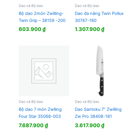
Dao và Bộ dao
Dao và Bộ dao
Bộ dao 2món Zwilling-
Dao đa năng Twin Pollux
Twin Grip – 38159 -200
30747-180
603.900
₫
1.307.900
₫
Dao và Bộ dao
Dao và Bộ dao
Bộ dao 7 món Zwlling
Dao Santoku 7” Zwilling
Four Star 35068-003
Zw Pro 38408-181
7.687.900
₫
3.617.900
₫