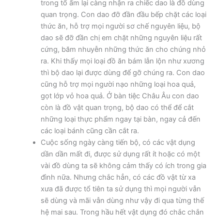
trong tổ ấm lại càng nhận ra chiếc dao là đồ dùng
quan trọng. Con dao đỡ đần đầu bếp chặt các loại
thức ăn, hỗ trợ mọi người sơ chế nguyên liệu, bộ
dao sẽ đỡ đần chị em chặt những nguyên liệu rất
cứng, băm nhuyễn những thức ăn cho chúng nhỏ
ra. Khi thấy mọi loại đồ ăn bám lẫn lộn như xương
thì bộ dao lại được dùng để gỡ chúng ra. Con dao
cũng hỗ trợ mọi người nạo những loại hoa quả,
gọt lớp vỏ hoa quả. Ở bàn tiệc Châu Âu con dao
còn là đồ vật quan trọng, bộ dao có thể để cắt
những loại thực phẩm ngay tại bàn, ngay cả đến
các loại bánh cũng cần cắt ra.
Cuộc sống ngày càng tiến bộ, có các vật dụng
dần dần mất đi, được sử dụng rất ít hoặc có một
vài đồ dùng ta sẽ không cảm thấy có ích trong gia
đình nữa. Nhưng chắc hẳn, có các đồ vật từ xa
xưa đã được tổ tiên ta sử dụng thì mọi người vẫn
sẽ dùng và mãi vẫn dùng như vậy đi qua từng thế
hệ mai sau. Trong hầu hết vật dụng đó chắc chắn