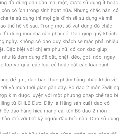
hững đồ dùng dần dần mai một, được sử dụng ít hoặc
 còn có ích trong sinh hoạt nữa. Nhưng chắc hẳn, có
cha ta sử dụng thì mọi gia đình sẽ sử dụng và mãi
ao thế hệ về sau. Trong một số vật dụng đó chắc
c đồ dùng mọi nhà cần phải có. Dao giúp quý khách
ờng ngày. Không có dao quý khách sẽ mắc phải nhiều
t. Đặc biệt với chị em phụ nữ, có con dao giúp
 như là đem dùng để cắt, chặt, đẽo, gọt, nóc, ngay
o lớp vỏ quả, các loại củ hoặc cắt các loại bánh.
dụng để gọt, dao bào thực phẩm hàng nhập khẩu về
tới và mua thời gian gần đây. Bộ dao 2 món Zwilling
ợp kim được luyện với một phương pháp chế tạo bí
lling từ CHLB Đức. Đây là Hãng sản xuất dao có
chiếc dao hàng hiệu mang cái tên Bộ dao 2 món
ự hào đối với bất kỳ người đầu bếp nào. Dao sử dụng
 trái cây, sở hữu thân dao cứng, ngắn, gọn gàng để