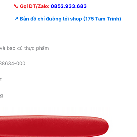
📞 Gọi ĐT/Zalo:
0852.933.683
📍 Bản đồ chỉ đường tới shop (175 Tam Trinh)
 và bào củ thực phẩm
p 38634-000
t
ng