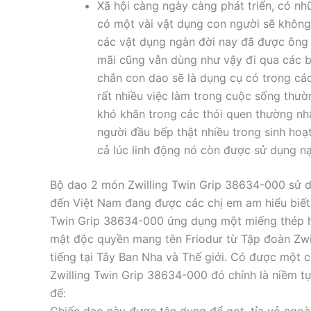
Xã hội càng ngày càng phát triển, có n
có một vài vật dụng con người sẽ không
các vật dụng ngàn đời nay đã được ông 
mãi cũng vẫn dùng như vậy đi qua các b
chắn con dao sẽ là dụng cụ có trong cá
rất nhiều việc làm trong cuộc sống thư
khó khăn trong các thói quen thường nhậ
người đầu bếp thật nhiều trong sinh hoạt
cả lúc linh động nó còn được sử dụng nạ
Bộ dao 2 món Zwilling Twin Grip 38634-000 sử 
đến Việt Nam đang được các chị em am hiểu biết 
Twin Grip 38634-000 ứng dụng một miếng thép h
mật độc quyền mang tên Friodur từ Tập đoàn Zwi
tiếng tại Tây Ban Nha và Thế giới. Có được một 
Zwilling Twin Grip 38634-000 đó chính là niềm t
để:
Chiếc dao này được tận dụng để gọt, tỉa vỏ ngoài