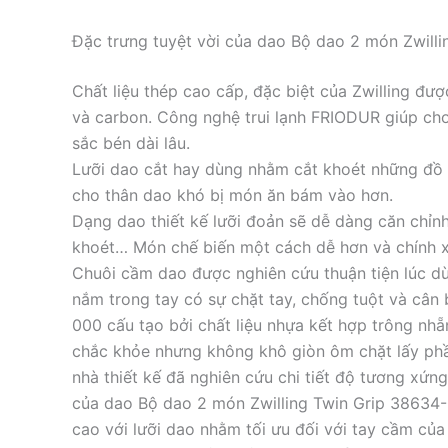
Đặc trưng tuyệt vời của dao Bộ dao 2 món Zwill
Chất liệu thép cao cấp, đặc biệt của Zwilling đư
và carbon. Công nghệ trui lạnh FRIODUR giúp ch
sắc bén dài lâu.
Lưỡi dao cắt hay dùng nhằm cắt khoét những đồ 
cho thân dao khó bị món ăn bám vào hơn.
Dạng dao thiết kế lưỡi đoản sẽ dễ dàng căn chỉnh
khoét… Món chế biến một cách dễ hơn và chính x
Chuôi cầm dao được nghiên cứu thuận tiện lúc dùn
nắm trong tay có sự chặt tay, chống tuột và cân
000 cấu tạo bởi chất liệu nhựa kết hợp trông nh
chắc khỏe nhưng không khô giòn ôm chặt lấy phầ
nhà thiết kế đã nghiên cứu chi tiết độ tương xứ
của dao Bộ dao 2 món Zwilling Twin Grip 38634-00
cao với lưỡi dao nhằm tối ưu đối với tay cầm của