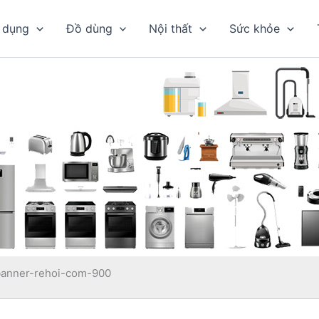
 dụng
Đồ dùng
Nội thất
Sức khỏe
banner-rehoi-com-900