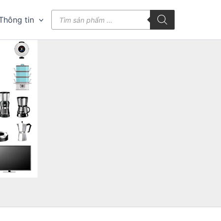
Tìm
Thông tin
kiếm
sản
phẩm