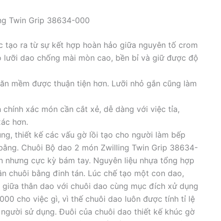
ing Twin Grip 38634-000
ợc tạo ra từ sự kết hợp hoàn hảo giữa nguyên tố crom
o lưỡi dao chống mài mòn cao, bền bỉ và giữ được độ
ăn mềm được thuận tiện hơn. Lưỡi nhỏ gắn cũng làm
 chính xác món cần cắt xẻ, dễ dàng với việc tỉa,
ác hơn.
g, thiết kế các vấu gờ lồi tạo cho người làm bếp
 bằng. Chuôi Bộ dao 2 món Zwilling Twin Grip 38634-
ẵn nhưng cực kỳ bám tay. Nguyên liệu nhựa tổng hợp
n chuôi bằng đinh tán. Lúc chế tạo một con dao,
ng giữa thân dao với chuôi dao cùng mục đích xử dụng
0 cho việc gì, vì thế chuôi dao luôn được tính tỉ lệ
 người sử dụng. Đuôi của chuôi dao thiết kế khúc gờ