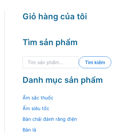
Giỏ hàng của tôi
Tìm sản phẩm
T
Tìm kiếm
ì
m
k
Danh mục sản phẩm
i
ế
m
Ấm sắc thuốc
:
Ấm siêu tốc
Bàn chải đánh răng điện
Bàn là