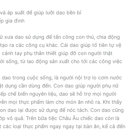
và áp suất để giúp lưỡi dao bền bỉ
p gia đình
Từ xưa dao sử dụng để tấn công con thú, chia động
tạo ra các công cụ khác. Cái dao giúp tổ tiên tự vệ
 cánh tay phụ thân thiết giúp đỡ con người thật
ời sống, từ lao động sản xuất cho tới các công việc
dao trong cuộc sống, là người nội trợ lo cơm nước
vật dụng cần dùng đến. Con dao giúp người phụ nữ
ếp chế biến nguyên liệu, dao sẽ hỗ trợ mọi người
uyễn mọi thực phẩm làm cho món ăn nhỏ ra. Khi thấy
con dao lại được sử dụng để nóc tách. Con dao cũng
lớp vỏ quả. Trên bữa tiệc Châu Âu chiếc dao còn là
 các loại thực phẩm ngay ngay tại bàn ăn, kể cả đến