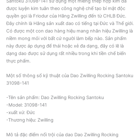
Santoku 31098-141 sử dụng một miếng thép hợp kim đã
được luyện kim tuân theo công nghệ chế tạo bí mật độc
quyền gọi là Friodur của Hãng Zwilling đến từ CHLB Đức.
Đây chính là Hãng sản xuất dao có tiếng tại Đức và Thế giới.
Có được một con dao hàng hiệu mang nhãn hiệu Zwilling là
niềm mong mỏi với bất cứ người làm bếp nào. Sản phẩm
này được áp dụng để thái hoặc xẻ đa dạng, đây có lẽ là
dạng dao được sử dụng rất nhiều trong khi tiền chế biến
thực phẩm.
Một số thông số kỹ thuật của Dao Zwilling Rocking Santoku
31098-141
-Tên sản phẩm: Dao Zwilling Rocking Santoku
-Model: 31098-141
-xuất xứ: Đức
-Thương hiệu: Zwilling
Mô tả đặc điểm nổi trội của dao Dao Zwilling Rocking