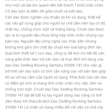
như một cái đai ôm quanh liên kết thành 1 khối chắc chắn.
Cổ dao luôn là điểm đỡ giữa chuôi và lưỡi dao.
Cán dao được nghiên cứu thuận lợi khi sử dụng, thiết kế
các vấu gờ cong giúp cho người sơ chế cầm trên tay có độ
chặt tay, chống chơn tuột và thăng bằng. Chuôi dao được
tạo ra từ nguyên liệu nhựa tổng hợp nhìn nhẵn nhưng cực
bám tay. Nguyên liệu công nghệ cao chắc bền nhưng
không khô giòn ôm chặt lấy chuôi kim loại bằng đinh tán.
Quá trình thiết kế 1 con dao, công ty đã tính chi tiết độ cân
xứng giữa thân dao với cán dao và mục đích khi dùng của
dao Dao Zwilling Rocking Santoku 31098-141 cho việc gì,
bởi thế cán dao luôn có tính cân xứng cao với bản dao giúp
tối ưu với tay cầm của người sử dụng. Phía đuôi của cán dao
có điểm gờ nhô ra mang tính chắc chắn cho việc cầm và
chống trơn tuột. Chuôi dao Dao Zwilling Rocking Santoku
31098-141 dài để bất kỳ tay người dùng nào cũng có thể
cầm được khi thái,cắt,tách.Dao Zwilling Rocking Santoku
31098-141 Là chiếc sử dụng nhiều đối với việc sơ chế của