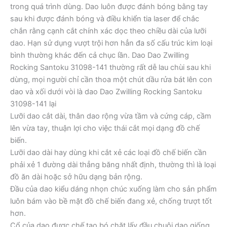
trong quá trình dùng. Dao luôn được đánh bóng bằng tay
sau khi được đánh bóng và điều khiển tia laser để chắc
chắn rằng cạnh cắt chính xác dọc theo chiều dài của lưỡi
dao. Hạn sử dụng vượt trội hơn hẳn đa số cấu trúc kim loại
bình thường khác đến cả chục lần. Dao Dao Zwilling
Rocking Santoku 31098-141 thường rất dễ lau chùi sau khi
dùng, mọi người chỉ cần thoa một chút dầu rửa bát lên con
dao và xối dưới vòi là dao Dao Zwilling Rocking Santoku
31098-141 lại
Lưỡi dao cắt dài, thân dao rộng vừa tầm và cứng cáp, cầm
lên vừa tay, thuận lợi cho việc thái cắt mọi dạng đồ chế
biến.
Lưỡi dao dài hay dùng khi cắt xẻ các loại đồ chế biến cần
phải xẻ 1 đường dài thẳng băng nhất định, thường thì là loại
đồ ăn dài hoặc sở hữu dạng bản rộng.
Đầu của dao kiểu dáng nhọn chúc xuống làm cho sản phẩm
luôn bám vào bề mặt đồ chế biến đang xẻ, chống trượt tốt
hơn.
Cổ của dao được chế tạo bó chặt lấy đầu chuôi dao giống