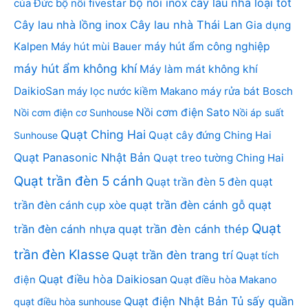
bộ nồi inox
cây lau nhà loại tốt
của Đức
bộ nồi fivestar
Cây lau nhà lồng inox
Cây lau nhà Thái Lan
Gia dụng
Kalpen
Máy hút mùi Bauer
máy hút ẩm công nghiệp
máy hút ẩm không khí
Máy làm mát không khí
DaikioSan
máy lọc nước kiềm Makano
máy rửa bát Bosch
Nồi cơm điện Sato
Nồi cơm điện cơ Sunhouse
Nồi áp suất
Quạt Ching Hai
Quạt cây đứng Ching Hai
Sunhouse
Quạt Panasonic Nhật Bản
Quạt treo tường Ching Hai
Quạt trần đèn 5 cánh
Quạt trần đèn 5 đèn
quạt
quạt trần đèn cánh gỗ
quạt
trần đèn cánh cụp xòe
Quạt
trần đèn cánh nhựa
quạt trần đèn cánh thép
trần đèn Klasse
Quạt trần đèn trang trí
Quạt tích
Quạt điều hòa Daikiosan
điện
Quạt điều hòa Makano
Quạt điện Nhật Bản
Tủ sấy quần
quạt điều hòa sunhouse