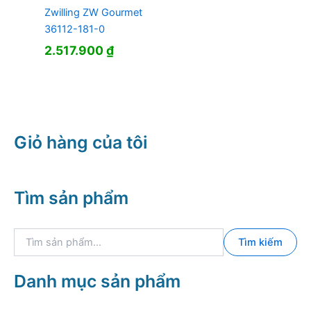
Zwilling ZW Gourmet
36112-181-0
2.517.900
₫
Giỏ hàng của tôi
Tìm sản phẩm
T
Tìm kiếm
ì
m
k
Danh mục sản phẩm
i
ế