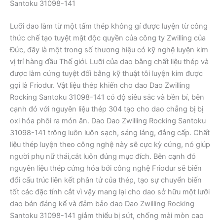
Santoku 31098-141
Lưỡi dao làm từ một tấm thép không gỉ được luyện từ công
thức chế tạo tuyệt mật độc quyền của công ty Zwilling của
Đức, đây là một trong số thương hiệu có kỹ nghệ luyện kim
vị trí hàng đầu Thế giới. Lưỡi của dao bằng chất liệu thép và
được làm cứng tuyệt đối bằng kỹ thuật tôi luyện kim được
gọi là Friodur. Vật liệu thép khiến cho dao Dao Zwilling
Rocking Santoku 31098-141 có độ siêu sắc và bền bỉ, bên
cạnh đó với nguyên liệu thép 304 tạo cho dao chẳng bị bị
oxi hóa phôi ra món ăn. Dao Dao Zwilling Rocking Santoku
31098-141 trông luôn luôn sạch, sáng láng, đẳng cấp. Chất
liệu thép luyện theo công nghệ này sẽ cực kỳ cứng, nó giúp
người phụ nữ thái,cắt luôn đúng mục đích. Bên cạnh đó
nguyên liệu thép cứng hóa bởi công nghệ Friodur sẽ biến
đổi cấu trúc liên kết phân tử của thép, tạo sự chuyển biến
tốt các đặc tính cắt vì vậy mang lại cho dao sở hữu một lưỡi
dao bén đáng kể và đảm bảo dao Dao Zwilling Rocking
Santoku 31098-141 giảm thiểu bị sứt, chống mài mòn cao