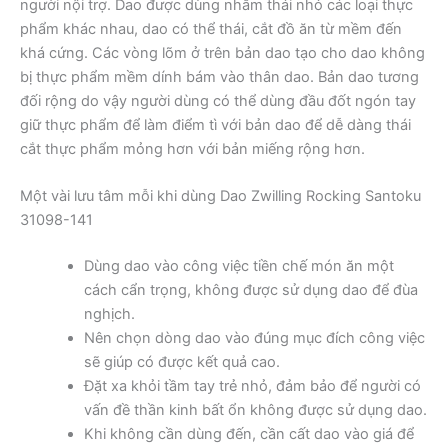
người nội trợ. Dao được dùng nhằm thái nhỏ các loại thực
phẩm khác nhau, dao có thể thái, cắt đồ ăn từ mềm đến
khá cứng. Các vòng lõm ở trên bản dao tạo cho dao không
bị thực phẩm mềm dính bám vào thân dao. Bản dao tương
đối rộng do vậy người dùng có thể dùng đầu đốt ngón tay
giữ thực phẩm để làm điểm tì với bản dao để dễ dàng thái
cắt thực phẩm mỏng hơn với bản miếng rộng hơn.
Một vài lưu tâm mỗi khi dùng Dao Zwilling Rocking Santoku
31098-141
Dùng dao vào công việc tiền chế món ăn một
cách cẩn trọng, không được sử dụng dao để đùa
nghịch.
Nên chọn dòng dao vào đúng mục đích công việc
sẽ giúp có được kết quả cao.
Đặt xa khỏi tầm tay trẻ nhỏ, đảm bảo để người có
vấn đề thần kinh bất ổn không được sử dụng dao.
Khi không cần dùng đến, cần cất dao vào giá để