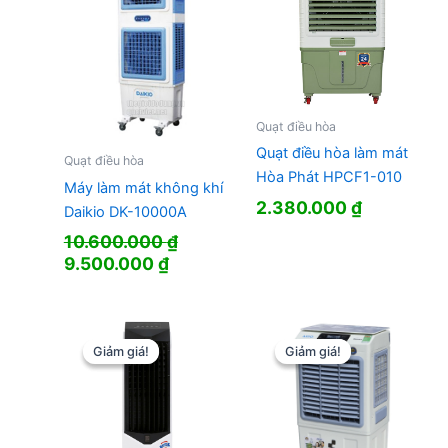
Quạt điều hòa
Quạt điều hòa làm mát
Quạt điều hòa
Hòa Phát HPCF1-010
Máy làm mát không khí
2.380.000
₫
Daikio DK-10000A
10.600.000
₫
Giá
Giá
9.500.000
₫
gốc
hiện
là:
tại
10.600.000 ₫.
là:
9.500.000 ₫.
Giảm giá!
Giảm giá!
Giảm giá!
Giảm giá!