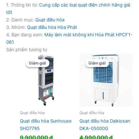
1. Thông tin từ:
Cung cấp các loại quạt điện chính hãng giá
tốt
2. Danh mục:
Quạt điều hòa
3. Nhóm:
Quạt điều hòa Hòa Phát
4. Bạn đang xem:
Máy làm mát không khí Hòa Phát HPCF1-
061
Sản phẩm tương tự
Giảm giá!
Giảm giá!
Giảm giá!
Giảm giá!
Quạt điều hòa
Quạt điều hòa
Quạt điều hòa Sunhouse
Quạt điều hòa Daikiosan
SHD7795
DKA-05000G
9.900.000
₫
4.990.000
₫