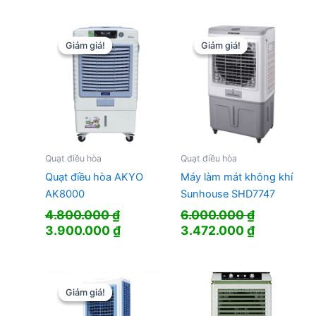
là:
tại
là:
tại
6.380.000 ₫.
là:
5.029.000 ₫.
là:
3.990.000 ₫.
3.590.000
Giảm giá!
Giảm giá!
Giảm giá!
Giảm giá!
Quạt điều hòa
Quạt điều hòa
Quạt điều hòa AKYO
Máy làm mát không khí
AK8000
Sunhouse SHD7747
4.800.000
₫
6.000.000
₫
Giá
Giá
Giá
Giá
3.900.000
₫
3.472.000
₫
gốc
hiện
gốc
hiện
là:
tại
là:
tại
4.800.000 ₫.
là:
6.000.000 ₫.
là:
3.900.000 ₫.
3.472.000
Giảm giá!
Giảm giá!