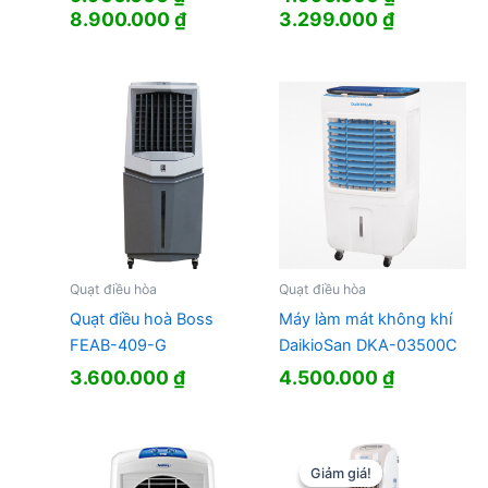
Giá
Giá
Giá
Giá
8.900.000
₫
3.299.000
₫
gốc
hiện
gốc
hiện
là:
tại
là:
tại
9.900.000 ₫.
là:
4.990.000 ₫.
là:
8.900.000 ₫.
3.299.000
Quạt điều hòa
Quạt điều hòa
Quạt điều hoà Boss
Máy làm mát không khí
FEAB-409-G
DaikioSan DKA-03500C
3.600.000
₫
4.500.000
₫
Giảm giá!
Giảm giá!