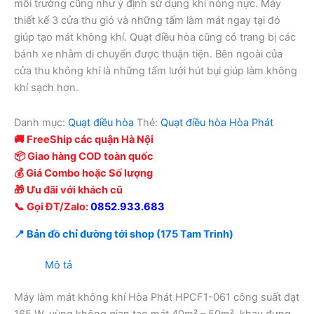
môi trường cũng như ý định sử dụng khi nóng nực. Máy
thiết kế 3 cửa thu gió và những tấm làm mát ngay tại đó
giúp tạo mát không khí. Quạt điều hòa cũng có trang bị các
bánh xe nhằm di chuyển được thuận tiện. Bên ngoài của
cửa thu không khí là những tấm lưới hút bụi giúp làm không
khí sạch hơn.
Danh mục:
Quạt điều hòa
Thẻ:
Quạt điều hòa Hòa Phát
🚚 FreeShip các quận Hà Nội
📦 Giao hàng COD toàn quốc
💰 Giá Combo hoặc Số lượng
🎁 Ưu đãi với khách cũ
📞 Gọi ĐT/Zalo:
0852.933.683
📍 Bản đồ chỉ đường tới shop (175 Tam Trinh)
Mô tả
Máy làm mát không khí Hòa Phát HPCF1-061 công suất đạt
165 W, vùng không gian tạo mát 40m² – 50m², khay đựng