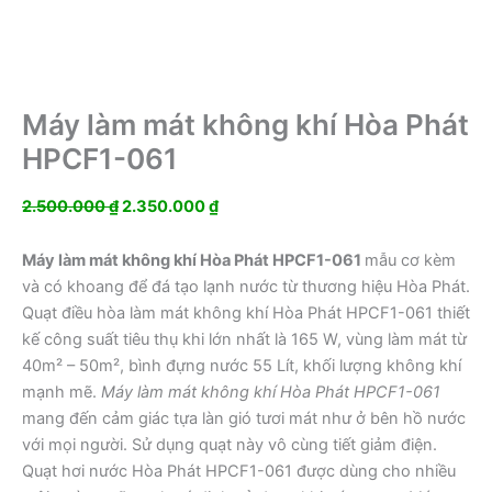
Máy làm mát không khí Hòa Phát
HPCF1-061
Giá
Giá
2.500.000
₫
2.350.000
₫
gốc
hiện
là:
tại
Máy làm mát không khí Hòa Phát HPCF1-061
mẫu cơ kèm
2.500.000 ₫.
là:
và có khoang để đá tạo lạnh nước từ thương hiệu Hòa Phát.
2.350.000 ₫.
Quạt điều hòa làm mát không khí Hòa Phát HPCF1-061 thiết
kế công suất tiêu thụ khi lớn nhất là 165 W, vùng làm mát từ
40m² – 50m², bình đựng nước 55 Lít, khối lượng không khí
mạnh mẽ.
Máy làm mát không khí Hòa Phát HPCF1-061
mang đến cảm giác tựa làn gió tươi mát như ở bên hồ nước
với mọi người. Sử dụng quạt này vô cùng tiết giảm điện.
Quạt hơi nước Hòa Phát HPCF1-061 được dùng cho nhiều