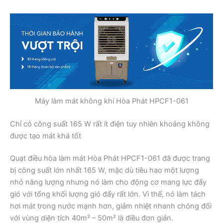
Máy làm mát không khí Hòa Phát HPCF1-061
Chỉ có công suất 165 W rất ít điện tuy nhiên khoảng không
được tạo mát khá tốt
Quạt điều hòa làm mát Hòa Phát HPCF1-061 đã được trang
bị công suất lớn nhất 165 W, mặc dù tiêu hao một lượng
nhỏ năng lượng nhưng nó làm cho động cơ mang lực đẩy
gió với tổng khối lượng gió đẩy rất lớn. Vì thế, nó làm tách
hơi mát trong nước mạnh hơn, giảm nhiệt nhanh chóng đối
với vùng diện tích 40m² – 50m² là điều đơn giản.