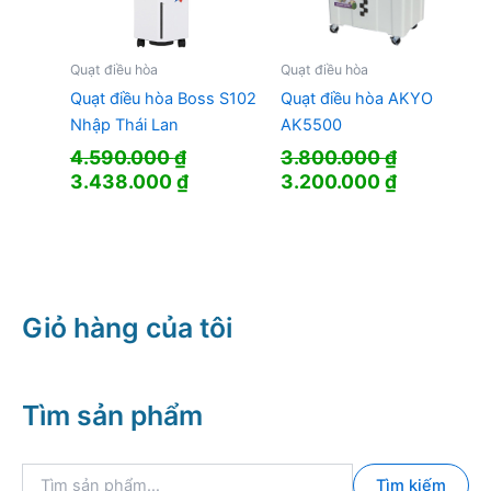
Quạt điều hòa
Quạt điều hòa
Quạt điều hòa Boss S102
Quạt điều hòa AKYO
Nhập Thái Lan
AK5500
4.590.000
₫
3.800.000
₫
Giá
Giá
Giá
Giá
3.438.000
₫
3.200.000
₫
gốc
hiện
gốc
hiện
là:
tại
là:
tại
4.590.000 ₫.
là:
3.800.000 ₫.
là:
3.438.000 ₫.
3.200.000
Giỏ hàng của tôi
Tìm sản phẩm
T
Tìm kiếm