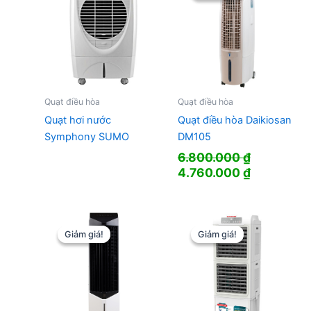
Quạt điều hòa
Quạt điều hòa
Quạt hơi nước
Quạt điều hòa Daikiosan
Symphony SUMO
DM105
6.800.000
₫
Giá
Giá
4.760.000
₫
gốc
hiện
là:
tại
6.800.000 ₫.
là:
4.760.000
Giảm giá!
Giảm giá!
Giảm giá!
Giảm giá!