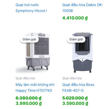
Quạt hơi nước
Quạt điều hòa Daikio DK-
Symphony Hicool i
1500B
4.410.000
₫
Giảm giá!
Giảm giá!
Giảm giá!
Giảm giá!
Quạt điều hòa
Quạt điều hòa
Máy làm mát không khí
Quạt điều hòa Boss
Happy Time HTD7743
FEAB-407-G
6.380.000
₫
5.029.000
₫
Giá
Giá
Giá
Giá
3.990.000
₫
3.590.000
₫
gốc
hiện
gốc
hiện