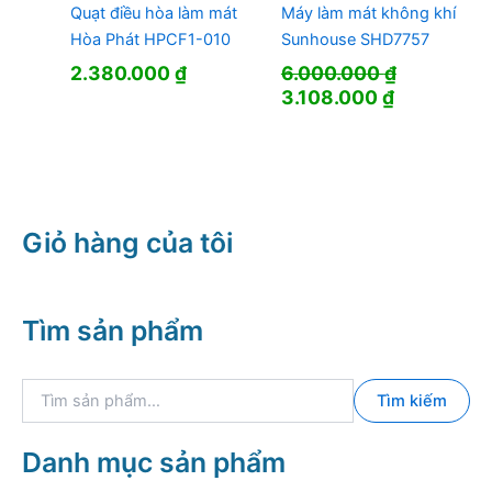
Quạt điều hòa làm mát
Máy làm mát không khí
Hòa Phát HPCF1-010
Sunhouse SHD7757
2.380.000
₫
6.000.000
₫
Giá
Giá
3.108.000
₫
gốc
hiện
là:
tại
6.000.000 ₫.
là:
3.108.000 
Giỏ hàng của tôi
Tìm sản phẩm
T
Tìm kiếm
ì
m
k
Danh mục sản phẩm
i