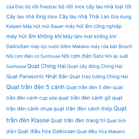
bộ nồi inox
cây lau nhà loại tốt
của Đức
bộ nồi fivestar
Cây lau nhà lồng inox
Cây lau nhà Thái Lan
Gia dụng
Kalpen
Máy hút mùi Bauer
máy hút ẩm công nghiệp
máy hút ẩm không khí
Máy làm mát không khí
DaikioSan
máy lọc nước kiềm Makano
máy rửa bát Bosch
Nồi cơm điện Sato
Nồi cơm điện cơ Sunhouse
Nồi áp suất
Quạt Ching Hai
Quạt cây đứng Ching Hai
Sunhouse
Quạt Panasonic Nhật Bản
Quạt treo tường Ching Hai
Quạt trần đèn 5 cánh
Quạt trần đèn 5 đèn
quạt
quạt trần đèn cánh gỗ
quạt
trần đèn cánh cụp xòe
Quạt
trần đèn cánh nhựa
quạt trần đèn cánh thép
trần đèn Klasse
Quạt trần đèn trang trí
Quạt tích
Quạt điều hòa Daikiosan
điện
Quạt điều hòa Makano