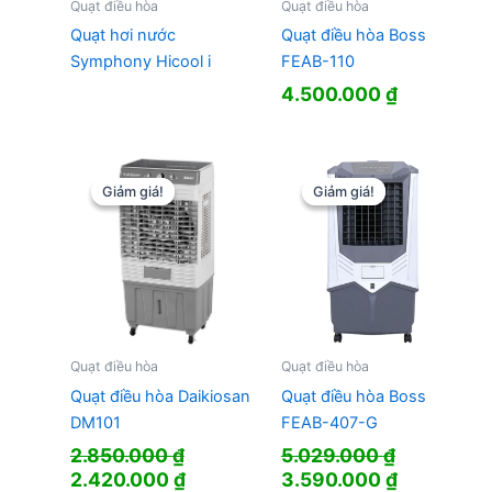
Quạt điều hòa
Quạt điều hòa
Quạt hơi nước
Quạt điều hòa Boss
Symphony Hicool i
FEAB-110
4.500.000
₫
Giảm giá!
Giảm giá!
Giảm giá!
Giảm giá!
Quạt điều hòa
Quạt điều hòa
Quạt điều hòa Daikiosan
Quạt điều hòa Boss
DM101
FEAB-407-G
2.850.000
₫
5.029.000
₫
Giá
Giá
Giá
Giá
2.420.000
₫
3.590.000
₫