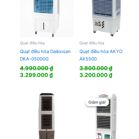
Quạt điều hòa
Quạt điều hòa
Quạt điều hòa Daikiosan
Quạt điều hòa AKYO
DKA-05000G
AK5500
4.990.000
₫
3.800.000
₫
Giá
Giá
Giá
Giá
3.299.000
₫
3.200.000
₫
gốc
hiện
gốc
hiện
là:
tại
là:
tại
4.990.000 ₫.
là:
3.800.000 ₫.
là:
3.299.000 ₫.
3.200.000
Giảm giá!
Giảm giá!