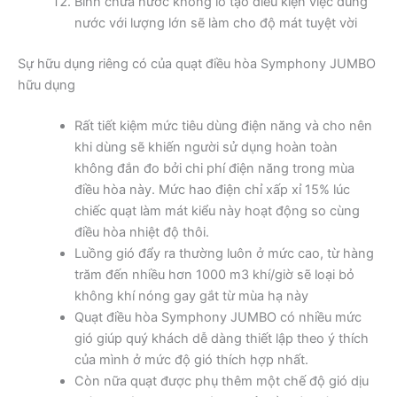
Bình chứa nước khổng lồ tạo điều kiện việc dùng
nước với lượng lớn sẽ làm cho độ mát tuyệt vời
Sự hữu dụng riêng có của quạt điều hòa Symphony JUMBO
hữu dụng
Rất tiết kiệm mức tiêu dùng điện năng và cho nên
khi dùng sẽ khiến người sử dụng hoàn toàn
không đắn đo bởi chi phí điện năng trong mùa
điều hòa này. Mức hao điện chỉ xấp xỉ 15% lúc
chiếc quạt làm mát kiểu này hoạt động so cùng
điều hòa nhiệt độ thôi.
Luồng gió đẩy ra thường luôn ở mức cao, từ hàng
trăm đến nhiều hơn 1000 m3 khí/giờ sẽ loại bỏ
không khí nóng gay gắt từ mùa hạ này
Quạt điều hòa Symphony JUMBO có nhiều mức
gió giúp quý khách dễ dàng thiết lập theo ý thích
của mình ở mức độ gió thích hợp nhất.
Còn nữa quạt được phụ thêm một chế độ gió dịu