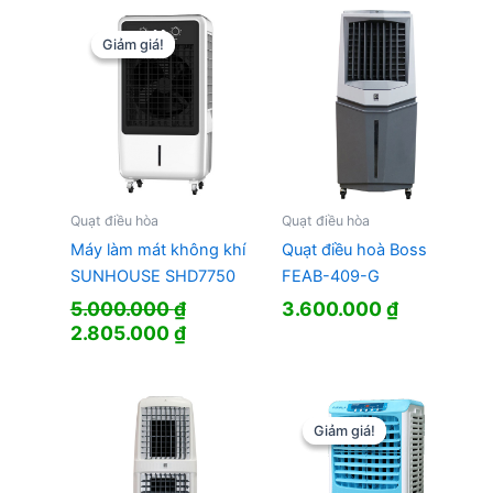
9.700.000 ₫.
là:
6.690.000 ₫.
Giảm giá!
Giảm giá!
Quạt điều hòa
Quạt điều hòa
Máy làm mát không khí
Quạt điều hoà Boss
SUNHOUSE SHD7750
FEAB-409-G
5.000.000
₫
3.600.000
₫
Giá
Giá
2.805.000
₫
gốc
hiện
là:
tại
5.000.000 ₫.
là:
2.805.000 ₫.
Giảm giá!
Giảm giá!