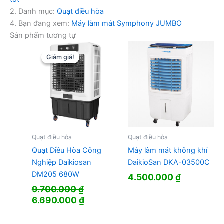
2. Danh mục:
Quạt điều hòa
4. Bạn đang xem:
Máy làm mát Symphony JUMBO
Sản phẩm tương tự
Giảm giá!
Giảm giá!
Quạt điều hòa
Quạt điều hòa
Quạt Điều Hòa Công
Máy làm mát không khí
Nghiệp Daikiosan
DaikioSan DKA-03500C
DM205 680W
4.500.000
₫
9.700.000
₫
Giá
Giá
6.690.000
₫
gốc
hiện
là:
tại