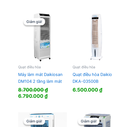
gốc
hiện
gốc
hiện
là:
tại
là:
tại
2.850.000 ₫.
là:
5.029.000 ₫.
là:
2.420.000 ₫.
3.590.000
Giảm giá!
Giảm giá!
Quạt điều hòa
Quạt điều hòa
Quạt điều hòa Daikio
Máy làm mát Daikiosan
DKA-03500B
DM104 2 tầng làm mát
6.500.000
₫
8.700.000
₫
Giá
Giá
6.790.000
₫
gốc
hiện
là:
tại
8.700.000 ₫.
là:
6.790.000 ₫.
Giảm giá!
Giảm giá!
Giảm giá!
Giảm giá!