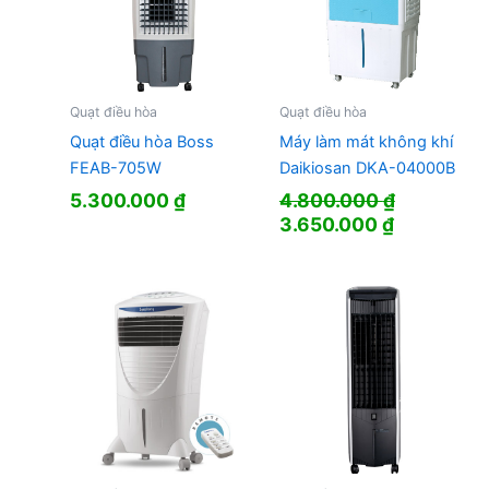
Quạt điều hòa
Quạt điều hòa
Quạt điều hòa Boss
Máy làm mát không khí
FEAB-705W
Daikiosan DKA-04000B
5.300.000
₫
4.800.000
₫
Giá
Giá
3.650.000
₫
gốc
hiện
là:
tại
4.800.000 ₫.
là:
3.650.000