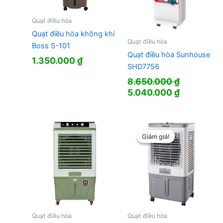
Quạt điều hòa
Quạt điều hòa không khí
Quạt điều hòa
Boss S-101
Quạt điều hòa Sunhouse
1.350.000
₫
SHD7756
8.650.000
₫
Giá
Giá
5.040.000
₫
gốc
hiện
là:
tại
8.650.000 ₫.
là:
5.040.000
Giảm giá!
Giảm giá!
Quạt điều hòa
Quạt điều hòa