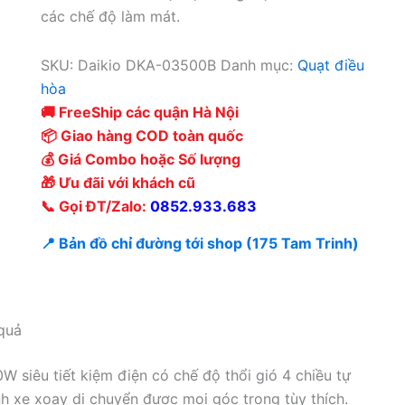
các chế độ làm mát.
SKU:
Daikio DKA-03500B
Danh mục:
Quạt điều
hòa
🚚 FreeShip các quận Hà Nội
📦 Giao hàng COD toàn quốc
💰 Giá Combo hoặc Số lượng
🎁 Ưu đãi với khách cũ
📞 Gọi ĐT/Zalo:
0852.933.683
📍 Bản đồ chỉ đường tới shop (175 Tam Trinh)
quả
 siêu tiết kiệm điện có chế độ thổi gió 4 chiều tự
nh xe xoay di chuyển được mọi góc trong tùy thích.