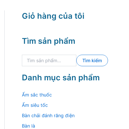
Giỏ hàng của tôi
Tìm sản phẩm
T
Tìm kiếm
ì
m
k
Danh mục sản phẩm
i
ế
m
Ấm sắc thuốc
:
Ấm siêu tốc
Bàn chải đánh răng điện
Bàn là