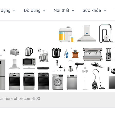
 dụng
Đồ dùng
Nội thất
Sức khỏe
banner-rehoi-com-900