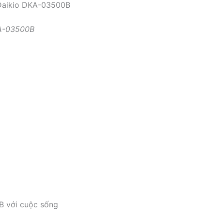
 Daikio DKA-03500B
KA-03500B
B với cuộc sống