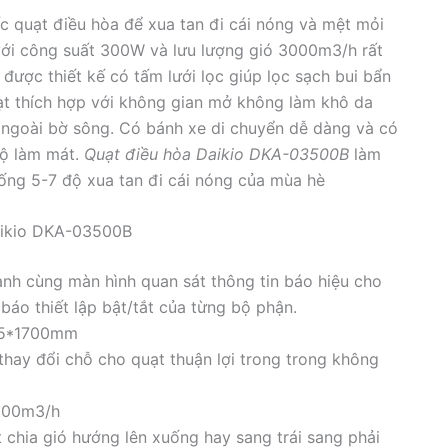
ếc quạt điều hòa để xua tan đi cái nóng và mệt mỏi
ới công suất 300W và lưu lượng gió 3000m3/h rất
 được thiết kế có tấm lưới lọc giúp lọc sạch bui bẩn
uạt thích hợp với không gian mở không làm khô da
 ngoài bờ sông. Có bánh xe di chuyển dễ dàng và có
độ làm mát.
Quạt điều hòa Daikio DKA-03500B
làm
uống 5-7 độ xua tan đi cái nóng của mùa hè
Daikio DKA-03500B
ành cùng màn hình quan sát thông tin báo hiệu cho
báo thiết lập bật/tắt của từng bộ phận.
515*1700mm
hay đổi chỗ cho quạt thuận lợi trong trong không
3500m3/h
 chia gió hướng lên xuống hay sang trái sang phải