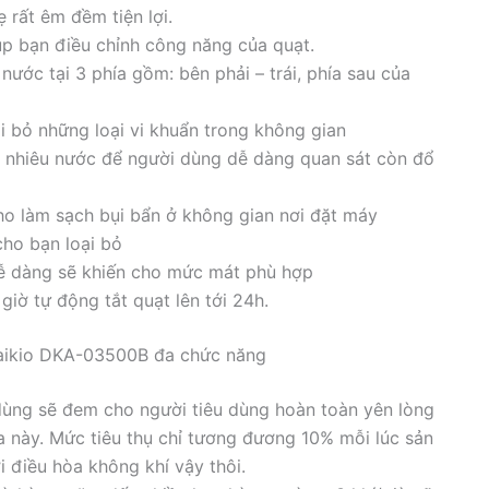
 rất êm đềm tiện lợi.
úp bạn điều chỉnh công năng của quạt.
ớc tại 3 phía gồm: bên phải – trái, phía sau của
i bỏ những loại vi khuẩn trong không gian
nhiêu nước để người dùng dễ dàng quan sát còn đổ
ho làm sạch bụi bẩn ở không gian nơi đặt máy
cho bạn loại bỏ
 dễ dàng sẽ khiến cho mức mát phù hợp
iờ tự động tắt quạt lên tới 24h.
Daikio DKA-03500B đa chức năng
 dùng sẽ đem cho người tiêu dùng hoàn toàn yên lòng
a này. Mức tiêu thụ chỉ tương đương 10% mỗi lúc sản
 điều hòa không khí vậy thôi.