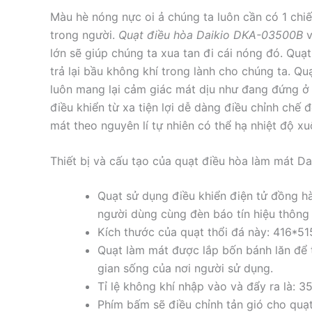
Màu hè nóng nực oi ả chúng ta luôn cần có 1 chi
trong người.
Quạt điều hòa Daikio DKA-03500B
v
lớn sẽ giúp chúng ta xua tan đi cái nóng đó. Quạt
trả lại bầu không khí trong lành cho chúng ta. Q
luôn mang lại cảm giác mát dịu như đang đứng ở
điều khiển từ xa tiện lợi dễ dàng điều chỉnh chế 
mát theo nguyên lí tự nhiên có thể hạ nhiệt độ x
Thiết bị và cấu tạo của quạt điều hòa làm mát 
Quạt sử dụng điều khiển điện tử đồng h
người dùng cùng đèn báo tín hiệu thông 
Kích thước của quạt thổi đá này: 416*
Quạt làm mát được lắp bốn bánh lăn để t
gian sống của nơi người sử dụng.
Tỉ lệ không khí nhập vào và đẩy ra là: 
Phím bấm sẽ điều chỉnh tản gió cho quạt