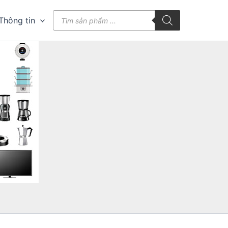
Tìm
Thông tin
kiếm
sản
phẩm