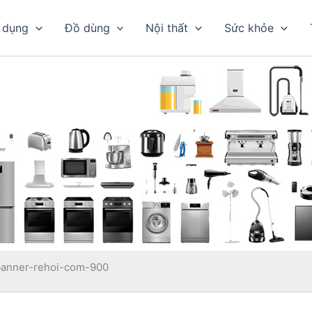
 dụng
Đồ dùng
Nội thất
Sức khỏe
banner-rehoi-com-900