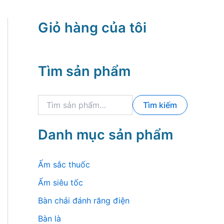
Giỏ hàng của tôi
Tìm sản phẩm
T
Tìm kiếm
ì
m
k
Danh mục sản phẩm
i
ế
m
Ấm sắc thuốc
:
Ấm siêu tốc
Bàn chải đánh răng điện
Bàn là