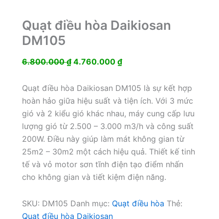
Quạt điều hòa Daikiosan
DM105
Giá
Giá
6.800.000
₫
4.760.000
₫
gốc
hiện
là:
tại
Quạt điều hòa Daikiosan DM105 là sự kết hợp
6.800.000 ₫.
là:
hoàn hảo giữa hiệu suất và tiện ích. Với 3 mức
4.760.000 ₫.
gió và 2 kiểu gió khác nhau, máy cung cấp lưu
lượng gió từ 2.500 – 3.000 m3/h và công suất
200W. Điều này giúp làm mát không gian từ
25m2 – 30m2 một cách hiệu quả. Thiết kế tinh
tế và vỏ motor sơn tĩnh điện tạo điểm nhấn
cho không gian và tiết kiệm điện năng.
SKU:
DM105
Danh mục:
Quạt điều hòa
Thẻ:
Quạt điều hòa Daikiosan