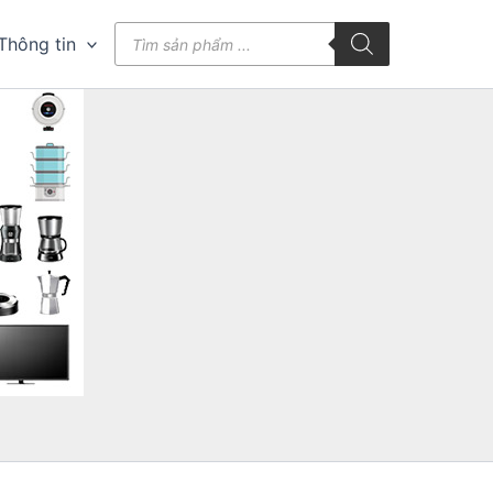
Tìm
Thông tin
kiếm
sản
phẩm