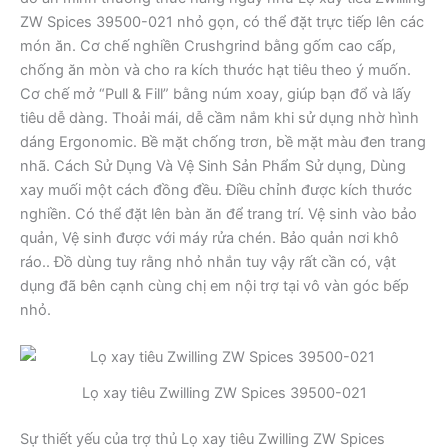
ZW Spices 39500-021 nhỏ gọn, có thể đặt trực tiếp lên các
món ăn. Cơ chế nghiền Crushgrind bằng gốm cao cấp,
chống ăn mòn và cho ra kích thước hạt tiêu theo ý muốn.
Cơ chế mở “Pull & Fill” bằng núm xoay, giúp bạn đổ và lấy
tiêu dễ dàng. Thoải mái, dễ cầm nắm khi sử dụng nhờ hình
dáng Ergonomic. Bề mặt chống trơn, bề mặt màu đen trang
nhã. Cách Sử Dụng Và Vệ Sinh Sản Phẩm Sử dụng, Dùng
xay muối một cách đồng đều. Điều chỉnh được kích thước
nghiền. Có thể đặt lên bàn ăn để trang trí. Vệ sinh vào bảo
quản, Vệ sinh được với máy rửa chén. Bảo quản nơi khô
ráo.. Đồ dùng tuy rằng nhỏ nhắn tuy vậy rất cần có, vật
dụng đã bên cạnh cùng chị em nội trợ tại vô vàn góc bếp
nhỏ.
Lọ xay tiêu Zwilling ZW Spices 39500-021
Sự thiết yếu của trợ thủ Lọ xay tiêu Zwilling ZW Spices