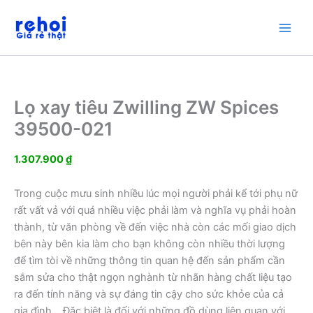
Nhảy
tới
nội
dung
Lọ xay tiêu Zwilling ZW Spices
39500-021
1.307.900
₫
Trong cuộc mưu sinh nhiều lúc mọi người phải kể tới phụ nữ
rất vất vả với quá nhiều việc phải làm và nghĩa vụ phải hoàn
thành, từ văn phòng về đến việc nhà còn các mối giao dịch
bên này bên kia làm cho bạn không còn nhiều thời lượng
để tìm tòi về những thông tin quan hệ đến sản phẩm cần
sắm sửa cho thật ngọn nghành từ nhãn hàng chất liệu tạo
ra đến tính năng và sự đáng tin cậy cho sức khỏe của cả
gia đình… Đặc biệt là đối với những đồ dùng liên quan với