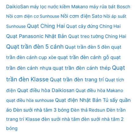
DaikioSan
máy lọc nước kiềm Makano
máy rửa bát Bosch
Nồi cơm điện Sato
Nồi cơm điện cơ Sunhouse
Nồi áp suất
Quạt Ching Hai
Quạt cây đứng Ching Hai
Sunhouse
Quạt Panasonic Nhật Bản
Quạt treo tường Ching Hai
Quạt trần đèn 5 cánh
Quạt trần đèn 5 đèn
quạt
quạt trần đèn cánh gỗ
quạt
trần đèn cánh cụp xòe
Quạt
trần đèn cánh nhựa
quạt trần đèn cánh thép
trần đèn Klasse
Quạt trần đèn trang trí
Quạt tích
Quạt điều hòa Daikiosan
điện
Quạt điều hòa Makano
Quạt điện Nhật Bản
Tủ sấy quần
quạt điều hòa sunhouse
áo
Đèn sưởi nhà tắm 3 bóng
Đèn thả Redsun
Đèn trần
trang trí Klasse
đèn sưởi nhà tắm
đèn sưởi nhà tắm 2
bóng