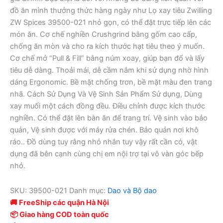
đồ ăn mình thưởng thức hàng ngày như Lọ xay tiêu Zwilling
ZW Spices 39500-021 nhỏ gọn, có thể đặt trực tiếp lên các
món ăn. Cơ chế nghiền Crushgrind bằng gốm cao cấp,
chống ăn mòn và cho ra kích thước hạt tiêu theo ý muốn.
Cơ chế mở “Pull & Fill” bằng núm xoay, giúp bạn đổ và lấy
tiêu dễ dàng. Thoải mái, dễ cầm nắm khi sử dụng nhờ hình
dáng Ergonomic. Bề mặt chống trơn, bề mặt màu đen trang
nhã. Cách Sử Dụng Và Vệ Sinh Sản Phẩm Sử dụng, Dùng
xay muối một cách đồng đều. Điều chỉnh được kích thước
nghiền. Có thể đặt lên bàn ăn để trang trí. Vệ sinh vào bảo
quản, Vệ sinh được với máy rửa chén. Bảo quản nơi khô
ráo.. Đồ dùng tuy rằng nhỏ nhắn tuy vậy rất cần có, vật
dụng đã bên cạnh cùng chị em nội trợ tại vô vàn góc bếp
nhỏ.
SKU:
39500-021
Danh mục:
Dao và Bộ dao
🚚 FreeShip các quận Hà Nội
📦 Giao hàng COD toàn quốc