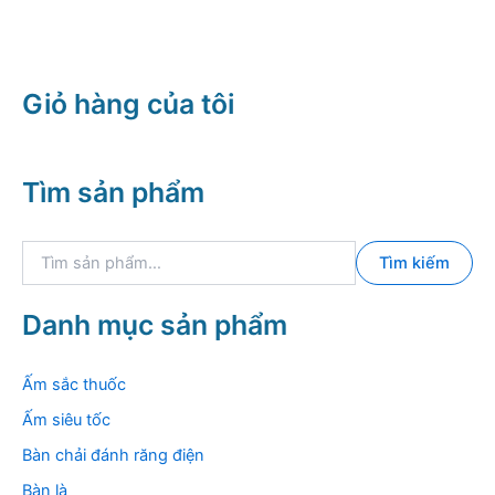
Giỏ hàng của tôi
Tìm sản phẩm
T
Tìm kiếm
ì
m
k
Danh mục sản phẩm
i
ế
m
Ấm sắc thuốc
:
Ấm siêu tốc
Bàn chải đánh răng điện
Bàn là