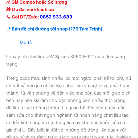
💰 Giá Combo hoặc Số lượng
🎁 Ưu đãi với khách cũ
📞 Gọi ĐT/Zalo:
0852.933.683
📍 Bản đồ chỉ đường tới shop (175 Tam Trinh)
Mô tả
Lọ xay tiêu Zwilling ZW Spices 39500-021 màu đen sang
trọng
Trong cuộc mưu sinh nhiều lúc mọi người phải kể tới phụ nữ
rất vất vả với quá nhiều việc phải làm và nghĩa vụ phải hoàn
thành, từ văn phòng về đến việc nhà còn các mối giao dịch
bên này bên kia làm cho bạn không còn nhiều thời lượng
để tìm tòi về những thông tin quan hệ đến sản phẩm cần
sắm sửa cho thật ngọn nghành từ nhãn hàng chất liệu tạo
ra đến tính năng và sự đáng tin cậy cho sức khỏe của cả
gia đình… Đặc biệt là đối với những đồ dùng liên quan với
đồ ăn mình thưởng thức hàng ngày như Lọ xay tiêu Zwilling