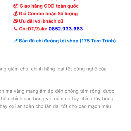
📦 Giao hàng COD toàn quốc
💰 Giá Combo hoặc Số lượng
🎁 Ưu đãi với khách cũ
📞 Gọi ĐT/Zalo:
0852.933.683
📍 Bản đồ chỉ đường tới shop (175 Tam Trinh)
g giảm chói chính hãng loại tốt công nghệ của
òn mạ vàng mang ấm áp đến phòng tắm rộng, được
 điều chỉnh các bóng với núm cơ tùy chỉnh tùy bóng,
háy oxi an toàn cho làn da, tốt cho các mạch máu