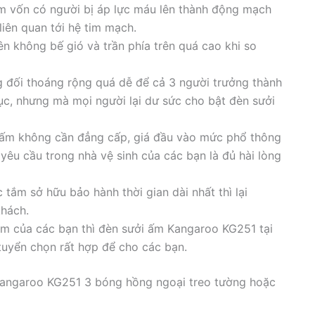
m vốn có người bị áp lực máu lên thành động mạch
iên quan tới hệ tim mạch.
n không bế gió và trần phía trên quá cao khi so
 đối thoáng rộng quá dễ để cả 3 người trưởng thành
ục, nhưng mà mọi người lại dư sức cho bật đèn sưởi
ởi ấm không cần đẳng cấp, giá đầu vào mức phổ thông
êu cầu trong nhà vệ sinh của các bạn là đủ hài lòng
tắm sở hữu bảo hành thời gian dài nhất thì lại
khách.
âm của các bạn thì đèn sưởi ấm Kangaroo KG251 tại
tuyển chọn rất hợp để cho các bạn.
Kangaroo KG251 3 bóng hồng ngoại treo tường hoặc