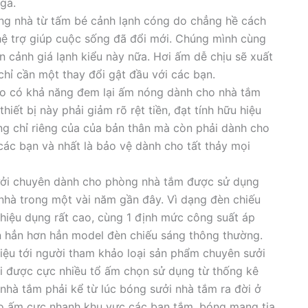
gà.
rong nhà từ tấm bé cảnh lạnh cóng do chẳng hề cách
hệ trợ giúp cuộc sống đã đổi mới. Chúng mình cùng
n cảnh giá lạnh kiểu này nữa. Hơi ấm dễ chịu sẽ xuất
hỉ cần một thay đổi gật đầu với các bạn.
ào có khả năng đem lại ấm nóng dành cho nhà tắm
iết bị này phải giảm rõ rệt tiền, đạt tính hữu hiệu
ông chỉ riêng của của bản thân mà còn phải dành cho
 các bạn và nhất là bảo vệ dành cho tất thảy mọi
sưởi chuyên dành cho phòng nhà tắm được sử dụng
nhà trong một vài năm gần đây. Vì dạng đèn chiếu
iệu dụng rất cao, cùng 1 định mức công suất áp
 hẳn hơn hẳn model đèn chiếu sáng thông thường.
hiệu tới người tham khảo loại sản phẩm chuyên sưởi
i được cực nhiều tổ ấm chọn sử dụng từ thống kê
hà tắm phải kể từ lúc bóng sưởi nhà tắm ra đời ở
ạo ấm cực nhanh khu vực các bạn tắm, bóng mang tia