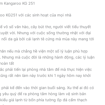
ắm Kangaroo KG 251
oo KG251 với các sinh hoạt của mọi nhà
 vô số văn hào, cây bút thơ, người viết tiểu thuyết
tuyệt vời. Nhưng với cuộc sống thường nhật với đại
c nổi da gà bởi cái lạnh tê cứng mà mùa này mang tới
thân nếu mà chẳng hề viện một số lý luận phù hợp
u. Nhưng mà cuộc đời là những hành động, các lý luận
hoàn tất
ắc phải tiến lại phòng nhà tắm để mà thực hiện việc
cũng rất nên làm này trước khi 1 ngày hôm nay khởi
, phải kể đến vào thời gian buổi sáng. Xu thế ai đó có
ng yêu quý để ra phòng tắm hòng làm vệ sinh bản
i kiểu giá lạnh từ bốn phía tường ốp đá cẩm thạch