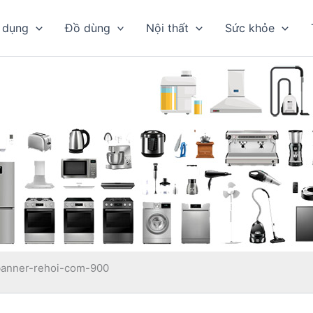
 dụng
Đồ dùng
Nội thất
Sức khỏe
banner-rehoi-com-900