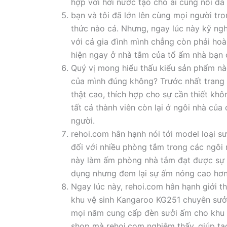
hợp với hơi nước tạo cho ai cũng nổi da 
bạn và tôi đã lớn lên cùng mọi người t
thức nào cả. Nhưng, ngay lúc này kỹ ng
với cả gia đình mình chẳng còn phải hoà
hiện ngay ở nhà tắm của tổ ấm nhà bạn c
Quý vị mong hiểu thấu kiểu sản phẩm n
của mình đúng không? Trước nhất trang th
thật cao, thích hợp cho sự cần thiết kh
tất cả thành viên còn lại ở ngôi nhà của
người.
rehoi.com hân hạnh nói tới model loại 
đối với nhiều phòng tắm trong các ngôi 
này làm ấm phòng nhà tắm đạt được sự h
dụng nhưng đem lại sự ấm nóng cao hơn
Ngay lúc này, rehoi.com hân hạnh giới t
khu vệ sinh Kangaroo KG251 chuyên sưở
mọi năm cung cấp đèn sưởi ấm cho khu n
shop mà rehoi.com nghiệm thấy, giúp t