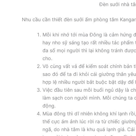
Đèn sưởi nhà t
Nhu cầu cần thiết đèn sưởi ấm phòng tắm Kangar
Mỗi khi nhớ tới mùa Đông là cảm hứng để
hay nho sỹ sáng tạo rất nhiều tác phẩm 
đa số mọi người thì lại không tránh đượ
cho.
Vô cùng vất vả để kiểm soát chính bản 
sao đó để ta đi khỏi cái giường thân yê
hợp lệ nhiều người bắt buộc bật dậy để 
Việc đầu tiên sau mỗi buổi ngủ dậy là ch
làm sạch con người mình. Mỗi chúng ta 
động.
Mùa đông thì dĩ nhiên không khí lạnh rồi
thể cực ám ảnh lúc rời ra từ chiếc giườ
ngã, do nhà tắm là khu quá lạnh giá. Cá