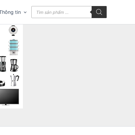
Tìm
Thông tin
kiếm
sản
phẩm