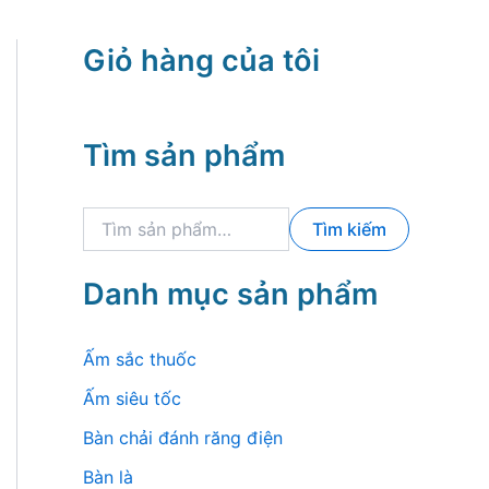
Giỏ hàng của tôi
Tìm sản phẩm
T
Tìm kiếm
ì
m
k
Danh mục sản phẩm
i
ế
m
Ấm sắc thuốc
:
Ấm siêu tốc
Bàn chải đánh răng điện
Bàn là