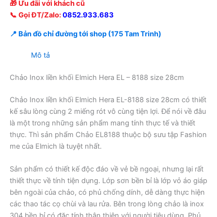
🎁 Ưu đãi với khách cũ
📞 Gọi ĐT/Zalo:
0852.933.683
📍 Bản đồ chỉ đường tới shop (175 Tam Trinh)
Mô tả
Chảo Inox liền khối Elmich Hera EL – 8188 size 28cm
Chảo Inox liền khối Elmich Hera EL-8188 size 28cm có thiết
kế sâu lòng cùng 2 miếng rót vô cùng tiện lợi. Để nói về đâu
là một trong những sản phẩm mang tính thực tế và thiết
thực. Thì sản phẩm Chảo EL8188 thuộc bộ sưu tập Fashion
me của Elmich là tuyệt nhất.
Sản phẩm có thiết kế độc đáo về vẻ bề ngoại, nhưng lại rất
thiết thực về tính tiện dụng. Lớp sơn bền bỉ là lớp vỏ áo giáp
bên ngoài của chảo, có phủ chống dính, dễ dàng thực hiện
các thao tác cọ chùi và lau rửa. Bên trong lòng chảo là inox
304 bền bỉ có đặc tính thân thiện với người tiêu dùng. Phủ