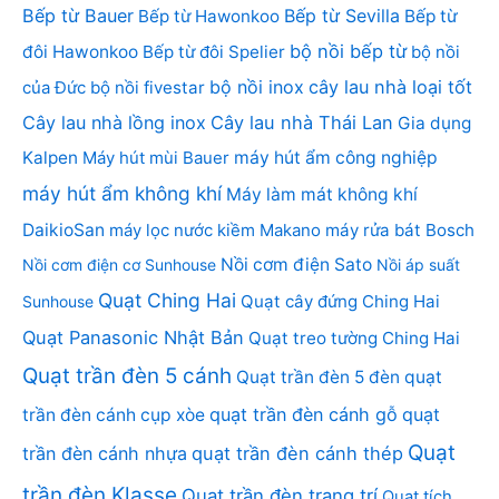
Bếp từ Bauer
Bếp từ Sevilla
Bếp từ Hawonkoo
Bếp từ
bộ nồi bếp từ
đôi Hawonkoo
Bếp từ đôi Spelier
bộ nồi
bộ nồi inox
cây lau nhà loại tốt
của Đức
bộ nồi fivestar
Cây lau nhà lồng inox
Cây lau nhà Thái Lan
Gia dụng
Kalpen
Máy hút mùi Bauer
máy hút ẩm công nghiệp
máy hút ẩm không khí
Máy làm mát không khí
DaikioSan
máy lọc nước kiềm Makano
máy rửa bát Bosch
Nồi cơm điện Sato
Nồi cơm điện cơ Sunhouse
Nồi áp suất
Quạt Ching Hai
Quạt cây đứng Ching Hai
Sunhouse
Quạt Panasonic Nhật Bản
Quạt treo tường Ching Hai
Quạt trần đèn 5 cánh
Quạt trần đèn 5 đèn
quạt
quạt trần đèn cánh gỗ
quạt
trần đèn cánh cụp xòe
Quạt
trần đèn cánh nhựa
quạt trần đèn cánh thép
trần đèn Klasse
Quạt trần đèn trang trí
Quạt tích