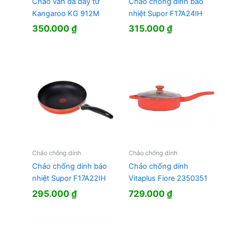
Chảo vân đá đáy từ
Chảo chống dính báo
Kangaroo KG 912M
nhiệt Supor F17A24IH
350.000
₫
315.000
₫
Chảo chống dính
Chảo chống dính
Chảo chống dính báo
Chảo chống dính
nhiệt Supor F17A22IH
Vitaplus Fiore 2350351
295.000
₫
729.000
₫