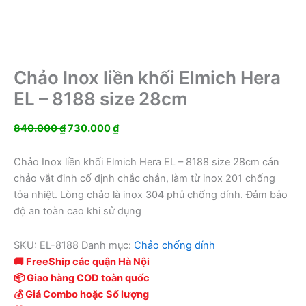
Chảo Inox liền khối Elmich Hera
EL – 8188 size 28cm
Giá
Giá
840.000
₫
730.000
₫
gốc
hiện
là:
tại
Chảo Inox liền khối Elmich Hera EL – 8188 size 28cm cán
840.000 ₫.
là:
chảo vắt đinh cố định chắc chắn, làm từ inox 201 chống
730.000 ₫.
tỏa nhiệt. Lòng chảo là inox 304 phủ chống dính. Đảm bảo
độ an toàn cao khi sử dụng
SKU:
EL-8188
Danh mục:
Chảo chống dính
🚚 FreeShip các quận Hà Nội
📦 Giao hàng COD toàn quốc
💰 Giá Combo hoặc Số lượng