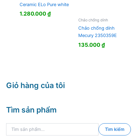
Ceramic ELo Pure white
1.280.000
₫
Chảo chống dính
Chảo chống dính
Mecury 2350359E
135.000
₫
Giỏ hàng của tôi
Tìm sản phẩm
T
Tìm kiếm
ì