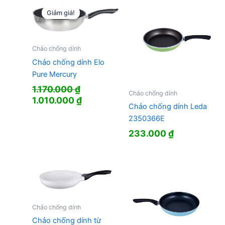
Giảm giá!
Giảm giá!
Chảo chống dính
Chảo chống dính Elo
Pure Mercury
1.170.000
₫
Chảo chống dính
Giá
Giá
1.010.000
₫
Chảo chống dính Leda
gốc
hiện
2350366E
là:
tại
1.170.000 ₫.
là:
233.000
₫
1.010.000 ₫.
Chảo chống dính
Chảo chống dính từ