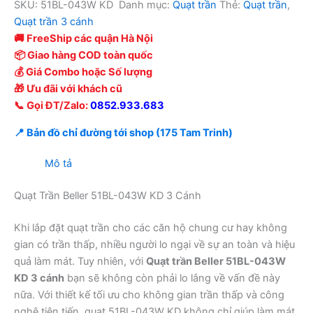
SKU:
51BL-043W KD
Danh mục:
Quạt trần
Thẻ:
Quạt trần
,
Quạt trần 3 cánh
🚚 FreeShip các quận Hà Nội
📦 Giao hàng COD toàn quốc
💰 Giá Combo hoặc Số lượng
🎁 Ưu đãi với khách cũ
📞 Gọi ĐT/Zalo:
0852.933.683
📍 Bản đồ chỉ đường tới shop (175 Tam Trinh)
Mô tả
Quạt Trần Beller 51BL-043W KD 3 Cánh
Khi lắp đặt quạt trần cho các căn hộ chung cư hay không
gian có trần thấp, nhiều người lo ngại về sự an toàn và hiệu
quả làm mát. Tuy nhiên, với
Quạt trần Beller 51BL-043W
KD 3 cánh
bạn sẽ không còn phải lo lắng về vấn đề này
nữa. Với thiết kế tối ưu cho không gian trần thấp và công
nghệ tiên tiến, quạt 51BL-043W KD không chỉ giúp làm mát