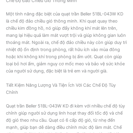
Chế Độ Đảo Chiều Gió Thông Minh
Một tính năng đặc biệt của quạt trần Beller 51BL-043W KD
là chế độ đảo chiều gió thông minh. Khi quạt quay theo
chiều kim đồng hồ, nó giúp đẩy không khí mát lên trên,
mang lại hiệu quả làm mát vượt trội và giúp không gian luôn
thoáng mát. Ngoài ra, chế độ đảo chiều này còn giúp duy trì
nhiệt độ ổn định trong phòng, rất hữu ích vào mùa đông
hoặc khi không khí trong phòng bị ẩm ướt. Quạt còn giúp
loại bỏ hơi ẩm, giảm nguy cơ mốc meo và bảo vệ sức khỏe
của người sử dụng, đặc biệt là trẻ em và người già.
Tiết Kiệm Năng Lượng Và Tiện Ích Với Các Chế Độ Tùy
Chỉnh
Quạt trần Beller 51BL-043W KD đi kèm với nhiều chế độ tùy
chỉnh giúp người sử dụng linh hoạt thay đổi tốc độ và chế
độ gió theo nhu cầu. Quạt có 6 cấp độ gió, từ nhẹ đến
mạnh, giúp bạn dễ dàng điều chỉnh mức độ làm mát. Chế