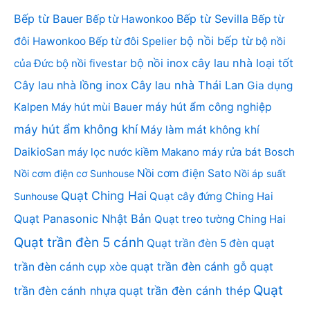
Bếp từ Bauer
Bếp từ Sevilla
Bếp từ Hawonkoo
Bếp từ
bộ nồi bếp từ
đôi Hawonkoo
Bếp từ đôi Spelier
bộ nồi
bộ nồi inox
cây lau nhà loại tốt
của Đức
bộ nồi fivestar
Cây lau nhà lồng inox
Cây lau nhà Thái Lan
Gia dụng
Kalpen
Máy hút mùi Bauer
máy hút ẩm công nghiệp
máy hút ẩm không khí
Máy làm mát không khí
DaikioSan
máy lọc nước kiềm Makano
máy rửa bát Bosch
Nồi cơm điện Sato
Nồi cơm điện cơ Sunhouse
Nồi áp suất
Quạt Ching Hai
Quạt cây đứng Ching Hai
Sunhouse
Quạt Panasonic Nhật Bản
Quạt treo tường Ching Hai
Quạt trần đèn 5 cánh
Quạt trần đèn 5 đèn
quạt
quạt trần đèn cánh gỗ
quạt
trần đèn cánh cụp xòe
Quạt
trần đèn cánh nhựa
quạt trần đèn cánh thép