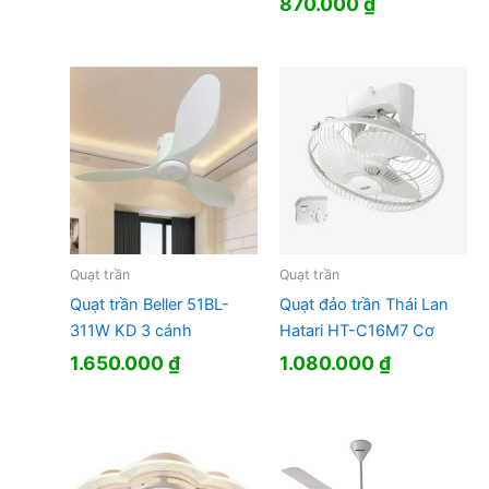
Giá
Giá
870.000
₫
gốc
hiện
là:
tại
1.050.000 ₫.
là:
870.000 ₫.
Quạt trần
Quạt trần
Quạt trần Beller 51BL-
Quạt đảo trần Thái Lan
311W KD 3 cánh
Hatari HT-C16M7 Cơ
1.650.000
₫
1.080.000
₫