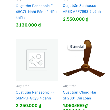
Quạt trần Sunhouse
Quạt trần Panasonic F-
APEX APF7662 5 cánh
48CZL Nhật Bản có điều
khiển
2.550.000
₫
3.130.000
₫
Giảm giá!
Giảm giá!
Quạt trần
Quạt trần
Quạt trần Panasonic F-
Quạt trần Ching Hai
56MPG-GO/S 4 cánh
SF2001 Đài Loan
2.250.000
₫
1.050.000
₫