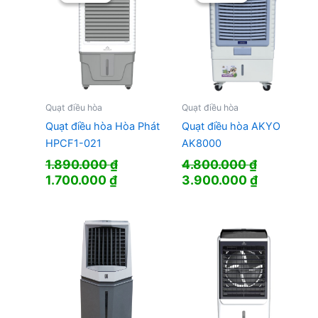
Quạt điều hòa
Quạt điều hòa
Quạt điều hòa Hòa Phát
Quạt điều hòa AKYO
HPCF1-021
AK8000
1.890.000
₫
4.800.000
₫
Giá
Giá
Giá
Giá
1.700.000
₫
3.900.000
₫
gốc
hiện
gốc
hiện
là:
tại
là:
tại
1.890.000 ₫.
là:
4.800.000 ₫.
là:
1.700.000 ₫.
3.900.000