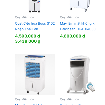
Quạt điều hòa
Quạt điều hòa
Quạt điều hòa Boss S102
Máy làm mát không khí
Nhập Thái Lan
Daikiosan DKA-04000E
4.590.000
₫
4.600.000
₫
Giá
Giá
3.438.000
₫
gốc
hiện
là:
tại
4.590.000 ₫.
là:
3.438.000 ₫.
Quạt điều hòa
Quạt điều hòa