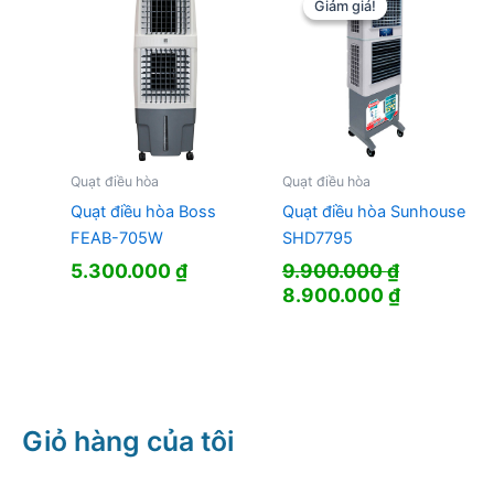
Giảm giá!
Giảm giá!
Quạt điều hòa
Quạt điều hòa
Quạt điều hòa Boss
Quạt điều hòa Sunhouse
FEAB-705W
SHD7795
5.300.000
₫
9.900.000
₫
Giá
Giá
8.900.000
₫
gốc
hiện
là:
tại
9.900.000 ₫.
là:
8.900.000
Giỏ hàng của tôi