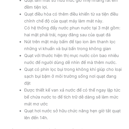
Quạt làm mát sở hữu mức gió nhẹ nhàng rất êm
đềm tiện lợi.
Quạt điều hòa có thêm điều khiển từ xa tiện điều
chỉnh chế độ của quạt máy làm mát này.
Có hệ thống đẩy nước phun nước tại 3 mặt gồm:
hai mặt phải trái, ngay đằng sau của quạt đá
Nút trên mặt máy bấm để tạo ion âm thanh lọc
những vi khuẩn và bụi bẩn trong không gian
Quạt với thước hiện thị mực nước còn bao nhiêu
nước để người dùng dễ nhìn để mà thêm nước.
Quạt có phin lọc bụi trong không khí giúp cho loại
sạch bụi bặm ở môi trường sống nơi quạt đang
đặt
Được thiết kế van xả nước để có thể ngay lập tức
bể chứa nước to để tích trữ dễ dàng sẽ làm mức
mát mơ ước
Quạt hơi nước sở hữu chức năng hẹn giờ tắt quạt
lên đến 14h.