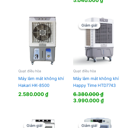
5.040.000
₫
gốc
hiện
là:
tại
8.650.000 ₫.
là:
5.040.000
Giảm giá!
Giảm giá!
Quạt điều hòa
Quạt điều hòa
Máy làm mát không khí
Máy làm mát không khí
Hakari HK-8500
Happy Time HTD7743
2.580.000
₫
6.380.000
₫
Giá
Giá
3.990.000
₫
gốc
hiện
là:
tại
6.380.000 ₫.
là:
3.990.000
Giảm giá!
Giảm giá!
Giảm giá!
Giảm giá!