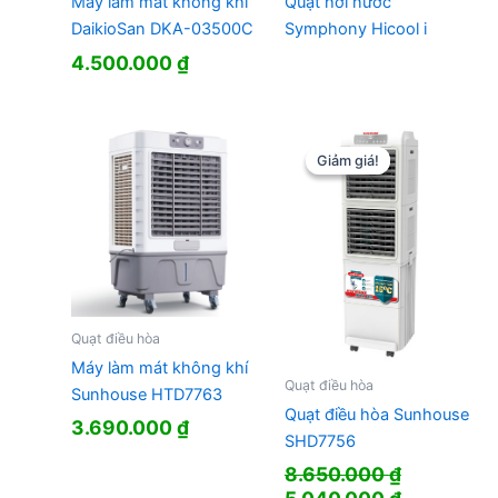
Máy làm mát không khí
Quạt hơi nước
DaikioSan DKA-03500C
Symphony Hicool i
4.500.000
₫
Giảm giá!
Giảm giá!
Quạt điều hòa
Máy làm mát không khí
Quạt điều hòa
Sunhouse HTD7763
Quạt điều hòa Sunhouse
3.690.000
₫
SHD7756
8.650.000
₫
Giá
Giá