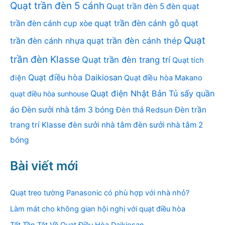
Quạt trần đèn 5 cánh
Quạt trần đèn 5 đèn
quạt
quạt trần đèn cánh gỗ
quạt
trần đèn cánh cụp xòe
Quạt
trần đèn cánh nhựa
quạt trần đèn cánh thép
trần đèn Klasse
Quạt trần đèn trang trí
Quạt tích
Quạt điều hòa Daikiosan
điện
Quạt điều hòa Makano
Quạt điện Nhật Bản
Tủ sấy quần
quạt điều hòa sunhouse
áo
Đèn sưởi nhà tắm 3 bóng
Đèn thả Redsun
Đèn trần
trang trí Klasse
đèn sưởi nhà tắm
đèn sưởi nhà tắm 2
bóng
Bài viết mới
Quạt treo tường Panasonic có phù hợp với nhà nhỏ?
Làm mát cho không gian hội nghị với quạt điều hòa
Tất Tần Tật Về Quạt Điều Hòa Daikiosan