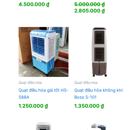
4.500.000
₫
5.000.000
₫
Giá
Giá
2.805.000
₫
gốc
hiện
là:
tại
5.000.000 ₫.
là:
2.805.000
Quạt điều hòa
Quạt điều hòa
Quạt điều hòa giá tốt HS-
Quạt điều hòa không khí
588A
Boss S-101
1.250.000
₫
1.350.000
₫