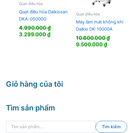
Quạt điều hòa
Quạt điều hòa Daikiosan
Quạt điều hòa
DKA-05000G
Máy làm mát không khí
4.990.000
₫
Daikio DK-10000A
Giá
Giá
3.299.000
₫
10.600.000
₫
gốc
hiện
Giá
Giá
9.500.000
₫
là:
tại
gốc
hiện
4.990.000 ₫.
là:
là:
tại
3.299.000 ₫.
10.600.000 ₫.
là:
9.500.000
Giỏ hàng của tôi
Tìm sản phẩm
T
Tìm kiếm
ì