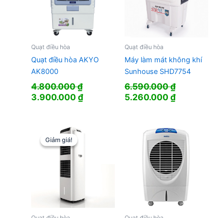
Quạt điều hòa
Quạt điều hòa
Quạt điều hòa AKYO
Máy làm mát không khí
AK8000
Sunhouse SHD7754
4.800.000
₫
6.590.000
₫
Giá
Giá
Giá
Giá
3.900.000
₫
5.260.000
₫
gốc
hiện
gốc
hiện
là:
tại
là:
tại
4.800.000 ₫.
là:
6.590.000 ₫.
là:
3.900.000 ₫.
5.260.000
Giảm giá!
Giảm giá!
Quạt điều hòa
Quạt điều hòa