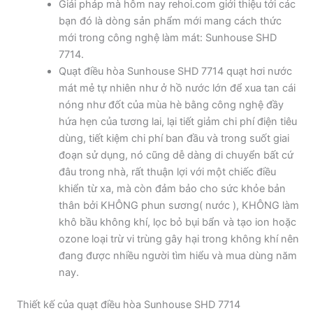
Giải pháp mà hôm nay rehoi.com giới thiệu tới các
bạn đó là dòng sản phẩm mới mang cách thức
mới trong công nghệ làm mát: Sunhouse SHD
7714.
Quạt điều hòa Sunhouse SHD 7714 quạt hơi nước
mát mẻ tự nhiên như ở hồ nước lớn để xua tan cái
nóng như đốt của mùa hè bằng công nghệ đầy
hứa hẹn của tương lai, lại tiết giảm chi phí điện tiêu
dùng, tiết kiệm chi phí ban đầu và trong suốt giai
đoạn sử dụng, nó cũng dễ dàng di chuyển bất cứ
đâu trong nhà, rất thuận lợi với một chiếc điều
khiển từ xa, mà còn đảm bảo cho sức khỏe bản
thân bởi KHÔNG phun sương( nước ), KHÔNG làm
khô bầu không khí, lọc bỏ bụi bẩn và tạo ion hoặc
ozone loại trừ vi trùng gây hại trong không khí nên
đang được nhiều người tìm hiểu và mua dùng năm
nay.
Thiết kế của quạt điều hòa Sunhouse SHD 7714