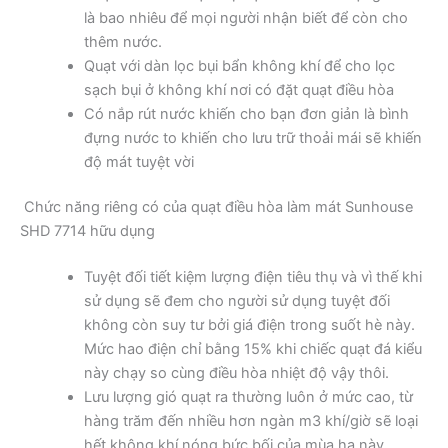
là bao nhiêu để mọi người nhận biết để còn cho
thêm nước.
Quạt với dàn lọc bụi bẩn không khí để cho lọc
sạch bụi ở không khí nơi có đặt quạt điều hòa
Có nắp rút nước khiến cho bạn đơn giản là bình
đựng nước to khiến cho lưu trữ thoải mái sẽ khiến
độ mát tuyệt vời
Chức năng riêng có của quạt điều hòa làm mát Sunhouse
SHD 7714 hữu dụng
Tuyệt đối tiết kiệm lượng điện tiêu thụ và vì thế khi
sử dụng sẽ đem cho người sử dụng tuyệt đối
không còn suy tư bởi giá điện trong suốt hè này.
Mức hao điện chỉ bằng 15% khi chiếc quạt đá kiểu
này chạy so cùng điều hòa nhiệt độ vậy thôi.
Lưu lượng gió quạt ra thường luôn ở mức cao, từ
hàng trăm đến nhiều hơn ngàn m3 khí/giờ sẽ loại
hết không khí nóng bức bối của mùa hạ này