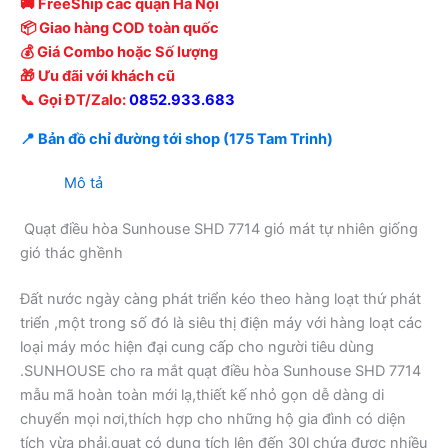
🚚 FreeShip các quận Hà Nội
📦 Giao hàng COD toàn quốc
💰 Giá Combo hoặc Số lượng
🎁 Ưu đãi với khách cũ
📞 Gọi ĐT/Zalo:
0852.933.683
📍 Bản đồ chỉ đường tới shop (175 Tam Trinh)
Mô tả
Quạt điều hòa Sunhouse SHD 7714 gió mát tự nhiên giống
gió thác ghềnh
Đất nước ngày càng phát triển kéo theo hàng loạt thứ phát
triển ,một trong số đó là siêu thị điện máy với hàng loạt các
loại máy móc hiện đại cung cấp cho người tiêu dùng
.SUNHOUSE cho ra mắt quạt điều hòa Sunhouse SHD 7714
mẫu mã hoàn toàn mới lạ,thiết kế nhỏ gọn dễ dàng di
chuyển mọi nơi,thích hợp cho những hộ gia đình có diện
tích vừa phải,quạt có dung tích lên đến 30l chứa được nhiều