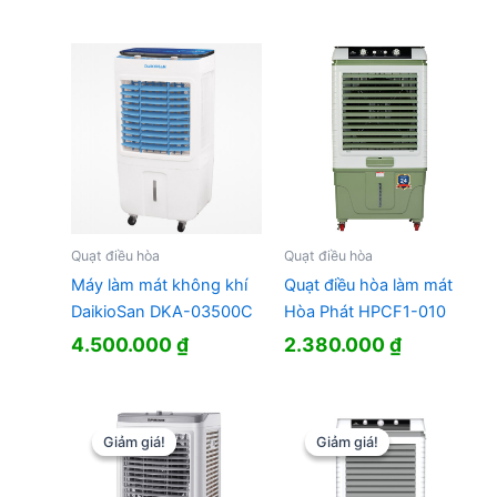
Quạt điều hòa
Quạt điều hòa
Máy làm mát không khí
Quạt điều hòa làm mát
DaikioSan DKA-03500C
Hòa Phát HPCF1-010
4.500.000
₫
2.380.000
₫
Giảm giá!
Giảm giá!
Giảm giá!
Giảm giá!