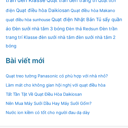
trần đèn Klasse
Quạt trần đèn trang trí
Quạt tích
Quạt điều hòa Daikiosan
điện
Quạt điều hòa Makano
Quạt điện Nhật Bản
Tủ sấy quần
quạt điều hòa sunhouse
áo
Đèn sưởi nhà tắm 3 bóng
Đèn thả Redsun
Đèn trần
trang trí Klasse
đèn sưởi nhà tắm
đèn sưởi nhà tắm 2
bóng
Bài viết mới
Quạt treo tường Panasonic có phù hợp với nhà nhỏ?
Làm mát cho không gian hội nghị với quạt điều hòa
Tất Tần Tật Về Quạt Điều Hòa Daikiosan
Nên Mua Máy Sưởi Dầu Hay Máy Sưởi Gốm?
Nước ion kiềm có tốt cho người đau dạ dày