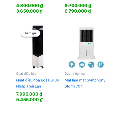
4.800.000
₫
8.700.000
₫
Giá
Giá
Giá
Giá
3.650.000
₫
6.790.000
₫
gốc
hiện
gốc
hiện
là:
tại
là:
tại
4.800.000 ₫.
là:
8.700.000 ₫.
là:
3.650.000 ₫.
6.790.000
Giảm giá!
Giảm giá!
Quạt điều hòa
Quạt điều hòa
Quạt điều hòa Boss S106
Mát làm mát Symphony
Nhập Thái Lan
Storm 70 t
7.990.000
₫
Giá
Giá
5.455.000
₫
gốc
hiện
là:
tại