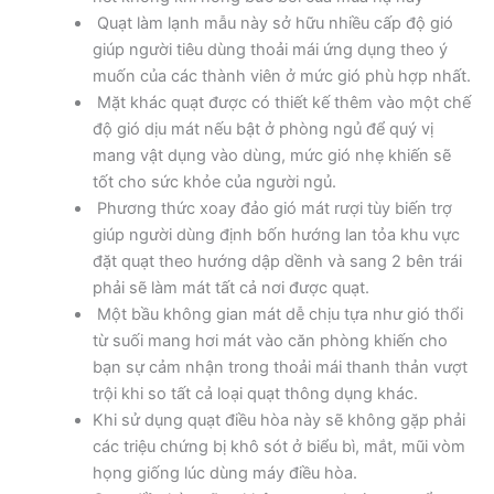
Quạt làm lạnh mẫu này sở hữu nhiều cấp độ gió
giúp người tiêu dùng thoải mái ứng dụng theo ý
muốn của các thành viên ở mức gió phù hợp nhất.
Mặt khác quạt được có thiết kế thêm vào một chế
độ gió dịu mát nếu bật ở phòng ngủ để quý vị
mang vật dụng vào dùng, mức gió nhẹ khiến sẽ
tốt cho sức khỏe của người ngủ.
Phương thức xoay đảo gió mát rượi tùy biến trợ
giúp người dùng định bốn hướng lan tỏa khu vực
đặt quạt theo hướng dập dềnh và sang 2 bên trái
phải sẽ làm mát tất cả nơi được quạt.
Một bầu không gian mát dễ chịu tựa như gió thổi
từ suối mang hơi mát vào căn phòng khiến cho
bạn sự cảm nhận trong thoải mái thanh thản vượt
trội khi so tất cả loại quạt thông dụng khác.
Khi sử dụng quạt điều hòa này sẽ không gặp phải
các triệu chứng bị khô sót ở biểu bì, mắt, mũi vòm
họng giống lúc dùng máy điều hòa.