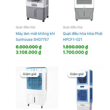
Quạt điều hòa
Quạt điều hòa
Máy làm mát không khí
Quạt điều hòa Hòa Phát
Sunhouse SHD7757
HPCF1-021
6.000.000
₫
1.890.000
₫
Giá
Giá
Giá
Giá
3.108.000
₫
1.700.000
₫
gốc
hiện
gốc
hiện
là:
tại
là:
tại
6.000.000 ₫.
là:
1.890.000 ₫.
là:
3.108.000 ₫.
1.700.000 
Giảm giá!
Giảm giá!
Giảm giá!
Giảm giá!