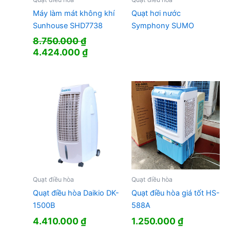
Máy làm mát không khí
Quạt hơi nước
Sunhouse SHD7738
Symphony SUMO
8.750.000
₫
Giá
Giá
4.424.000
₫
gốc
hiện
là:
tại
8.750.000 ₫.
là:
4.424.000 ₫.
Quạt điều hòa
Quạt điều hòa
Quạt điều hòa Daikio DK-
Quạt điều hòa giá tốt HS-
1500B
588A
4.410.000
₫
1.250.000
₫