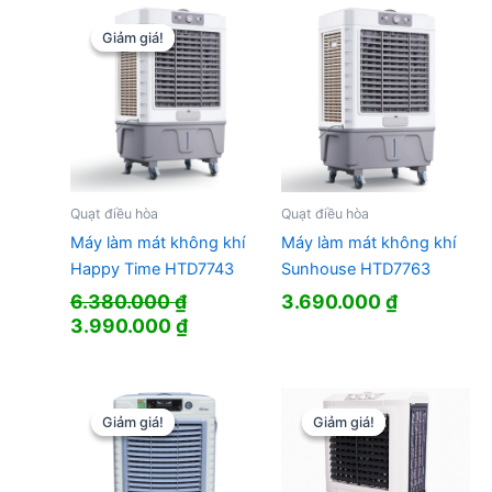
7.990.000 ₫.
là:
5.455.000 ₫.
Giảm giá!
Giảm giá!
Quạt điều hòa
Quạt điều hòa
Máy làm mát không khí
Máy làm mát không khí
Happy Time HTD7743
Sunhouse HTD7763
6.380.000
₫
3.690.000
₫
Giá
Giá
3.990.000
₫
gốc
hiện
là:
tại
6.380.000 ₫.
là:
3.990.000 ₫.
Giảm giá!
Giảm giá!
Giảm giá!
Giảm giá!