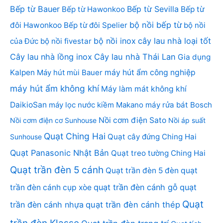
Bếp từ Bauer
Bếp từ Sevilla
Bếp từ Hawonkoo
Bếp từ
bộ nồi bếp từ
đôi Hawonkoo
Bếp từ đôi Spelier
bộ nồi
bộ nồi inox
cây lau nhà loại tốt
của Đức
bộ nồi fivestar
Cây lau nhà lồng inox
Cây lau nhà Thái Lan
Gia dụng
Kalpen
Máy hút mùi Bauer
máy hút ẩm công nghiệp
máy hút ẩm không khí
Máy làm mát không khí
DaikioSan
máy lọc nước kiềm Makano
máy rửa bát Bosch
Nồi cơm điện Sato
Nồi cơm điện cơ Sunhouse
Nồi áp suất
Quạt Ching Hai
Quạt cây đứng Ching Hai
Sunhouse
Quạt Panasonic Nhật Bản
Quạt treo tường Ching Hai
Quạt trần đèn 5 cánh
Quạt trần đèn 5 đèn
quạt
quạt trần đèn cánh gỗ
quạt
trần đèn cánh cụp xòe
Quạt
trần đèn cánh nhựa
quạt trần đèn cánh thép