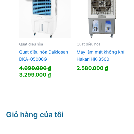
Quạt điều hòa
Quạt điều hòa
Quạt điều hòa Daikiosan
Máy làm mát không khí
DKA-05000G
Hakari HK-8500
4.990.000
₫
2.580.000
₫
Giá
Giá
3.299.000
₫
gốc
hiện
là:
tại
4.990.000 ₫.
là:
3.299.000 ₫.
Giỏ hàng của tôi