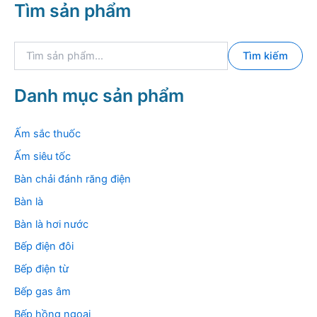
Tìm sản phẩm
T
Tìm kiếm
ì
m
k
Danh mục sản phẩm
i
ế
m
Ấm sắc thuốc
:
Ấm siêu tốc
Bàn chải đánh răng điện
Bàn là
Bàn là hơi nước
Bếp điện đôi
Bếp điện từ
Bếp gas âm
Bếp hồng ngoại