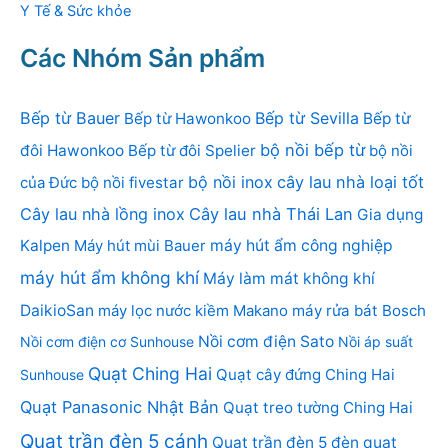
Y Tế & Sức khỏe
Các Nhóm Sản phẩm
Bếp từ Bauer
Bếp từ Sevilla
Bếp từ Hawonkoo
Bếp từ
bộ nồi bếp từ
đôi Hawonkoo
Bếp từ đôi Spelier
bộ nồi
bộ nồi inox
cây lau nhà loại tốt
của Đức
bộ nồi fivestar
Cây lau nhà lồng inox
Cây lau nhà Thái Lan
Gia dụng
Kalpen
Máy hút mùi Bauer
máy hút ẩm công nghiệp
máy hút ẩm không khí
Máy làm mát không khí
DaikioSan
máy lọc nước kiềm Makano
máy rửa bát Bosch
Nồi cơm điện Sato
Nồi cơm điện cơ Sunhouse
Nồi áp suất
Quạt Ching Hai
Quạt cây đứng Ching Hai
Sunhouse
Quạt Panasonic Nhật Bản
Quạt treo tường Ching Hai
Quạt trần đèn 5 cánh
Quạt trần đèn 5 đèn
quạt