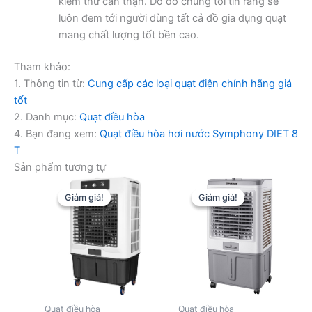
kiểm thử cẩn thận. Do đó chúng tôi tin rằng sẽ
luôn đem tới người dùng tất cả đồ gia dụng quạt
mang chất lượng tốt bền cao.
Tham khảo:
1. Thông tin từ:
Cung cấp các loại quạt điện chính hãng giá
tốt
2. Danh mục:
Quạt điều hòa
4. Bạn đang xem:
Quạt điều hòa hơi nước Symphony DIET 8
T
Sản phẩm tương tự
Giảm giá!
Giảm giá!
Giảm giá!
Giảm giá!
Quạt điều hòa
Quạt điều hòa