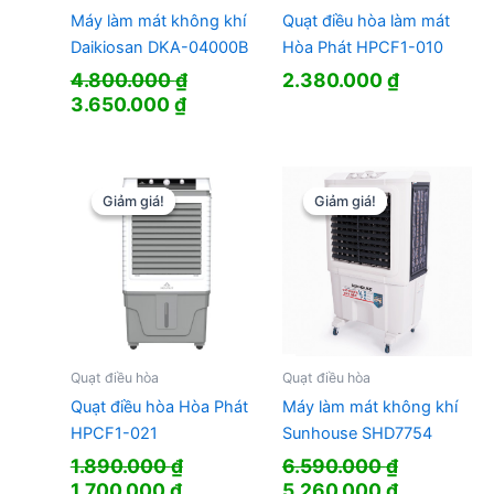
Máy làm mát không khí
Quạt điều hòa làm mát
Daikiosan DKA-04000B
Hòa Phát HPCF1-010
4.800.000
₫
2.380.000
₫
Giá
Giá
3.650.000
₫
gốc
hiện
là:
tại
4.800.000 ₫.
là:
3.650.000 ₫.
Giảm giá!
Giảm giá!
Giảm giá!
Giảm giá!
Quạt điều hòa
Quạt điều hòa
Quạt điều hòa Hòa Phát
Máy làm mát không khí
HPCF1-021
Sunhouse SHD7754
1.890.000
₫
6.590.000
₫
Giá
Giá
Giá
Giá
1.700.000
₫
5.260.000
₫