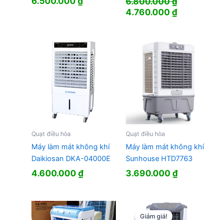
6.500.000
₫
6.800.000
₫
Giá
Giá
4.760.000
₫
gốc
hiện
là:
tại
6.800.000 ₫.
là:
4.760.000
Quạt điều hòa
Quạt điều hòa
Máy làm mát không khí
Máy làm mát không khí
Daikiosan DKA-04000E
Sunhouse HTD7763
4.600.000
₫
3.690.000
₫
Giảm giá!
Giảm giá!