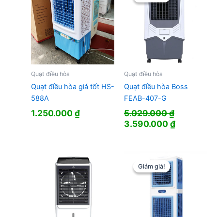
Quạt điều hòa
Quạt điều hòa
Quạt điều hòa giá tốt HS-
Quạt điều hòa Boss
588A
FEAB-407-G
1.250.000
₫
5.029.000
₫
Giá
Giá
3.590.000
₫
gốc
hiện
là:
tại
5.029.000 ₫.
là:
3.590.000
Giảm giá!
Giảm giá!