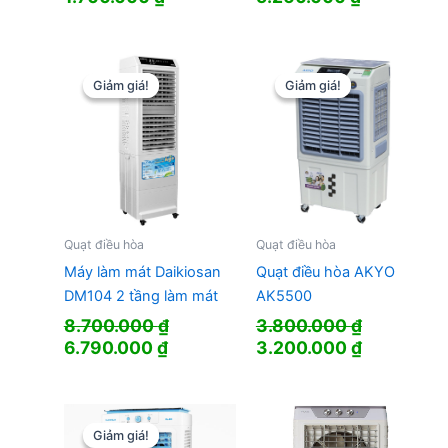
gốc
hiện
gốc
hiện
là:
tại
là:
tại
1.890.000 ₫.
là:
6.590.000 ₫.
là:
1.700.000 ₫.
5.260.000
Giảm giá!
Giảm giá!
Giảm giá!
Giảm giá!
Quạt điều hòa
Quạt điều hòa
Máy làm mát Daikiosan
Quạt điều hòa AKYO
DM104 2 tầng làm mát
AK5500
8.700.000
₫
3.800.000
₫
Giá
Giá
Giá
Giá
6.790.000
₫
3.200.000
₫
gốc
hiện
gốc
hiện
là:
tại
là:
tại
8.700.000 ₫.
là:
3.800.000 ₫.
là:
6.790.000 ₫.
3.200.000
Giảm giá!
Giảm giá!