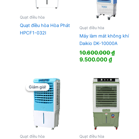
Quạt điều hòa
Quạt điều hòa Hòa Phát
Quạt điều hòa
HPCF1-032I
Máy làm mát không khí
Daikio DK-10000A
10.600.000
₫
Giá
Giá
9.500.000
₫
gốc
hiện
là:
tại
10.600.000 ₫.
là:
9.500.000
Giảm giá!
Giảm giá!
Quạt điều hòa
Quạt điều hòa