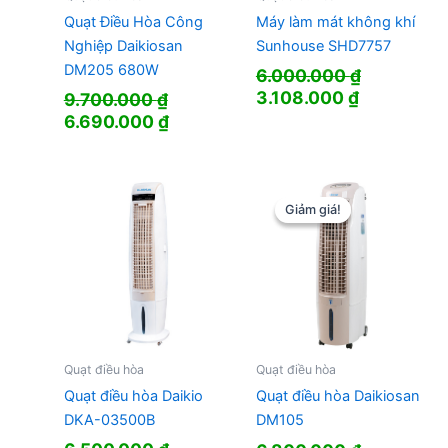
Quạt Điều Hòa Công
Máy làm mát không khí
Nghiệp Daikiosan
Sunhouse SHD7757
DM205 680W
6.000.000
₫
Giá
Giá
3.108.000
₫
9.700.000
₫
gốc
hiện
Giá
Giá
6.690.000
₫
là:
tại
gốc
hiện
6.000.000 ₫.
là:
là:
tại
3.108.000 
9.700.000 ₫.
là:
6.690.000 ₫.
Giảm giá!
Giảm giá!
Quạt điều hòa
Quạt điều hòa
Quạt điều hòa Daikio
Quạt điều hòa Daikiosan
DKA-03500B
DM105